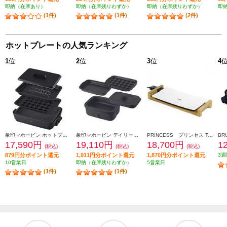
即納（在庫あり）
即納（在庫残りわずか）
即納（在庫残りわずか）
即
(1件)
(1件)
(2件)
ホットプレートの人気ランキング
1
位
2
位
3
位
4
象印マホービン ホットプレート［ 3枚タイプ/深型穴あきプレート/深型平面プレート/たこ焼きプレート/ チャコール] EA-HA30-HZ
象印マホービン デイリーコンパクトプレート[３枚タイプ/1100W/深なべ/平面/たこ焼きプレート)/無水調理/ブラック] EJDE30-BA
PRINCESS プリンセス Table Grill Pure(テーブル グリル ピュア)【セラミックコーティング/遠赤外線/ホワイト】 103030
17,590円
19,110円
18,700円
1
(税込)
(税込)
(税込)
879円分ポイント還元
1,911円分ポイント還元
1,870円分ポイント還元
3週
10営業日
即納（在庫残りわずか）
5営業日
(1件)
(1件)