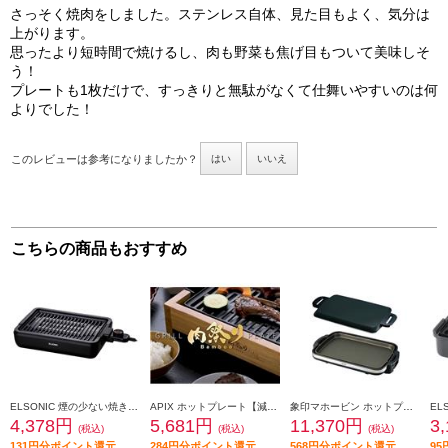
さっそく焼肉をしました。ステンレス自体、見た目もよく、気分は
上がります。
思ったより短時間で焼けるし、肉も野菜も焦げ目もついて美味しそ
う！
プレートも1枚だけで、すっきりと無駄がなくて仕舞いやすいのは何
よりでした！
このレビューは参考になりましたか？
はい
いいえ
こちらの商品もおすすめ
ELSONIC 煙の少ない焼き肉グリル EY-SRG1000
APIX ホットプレート【減煙グリルプレート/焼肉/肉祭り/バンブー】 AGP-242-BB
象印マホービン ホットプレート［ やきやき］[１枚タイプ/大型/遠赤ワイド横長大型平面プレート] EA-DF10
4,378円
5,681円
11,370円
3
(税込)
(税込)
(税込)
131円分ポイント還元
284円分ポイント還元
568円分ポイント還元
9