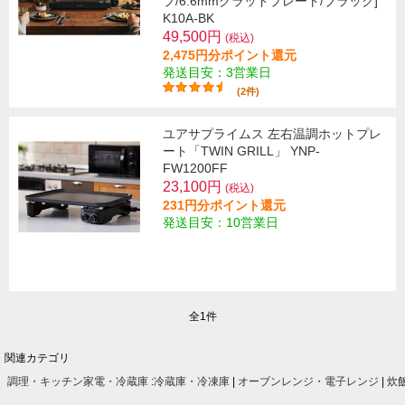
プ/6.6mmクラッドプレート/ブラック]
K10A-BK
49,500円
(税込)
2,475円分ポイント還元
発送目安：3営業日
(2件)
ユアサプライムス 左右温調ホットプレ
ート「TWIN GRILL」 YNP-
FW1200FF
23,100円
(税込)
231円分ポイント還元
発送目安：10営業日
全1件
関連カテゴリ
調理・キッチン家電・冷蔵庫
:
冷蔵庫・冷凍庫
|
オーブンレンジ・電子レンジ
|
炊