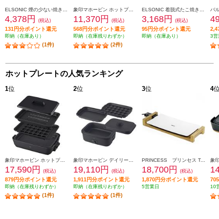
ELSONIC 煙の少ない焼き肉グリル EY-SRG1000
象印マホービン ホットプレート［ やきやき］[１枚タイプ/大型/遠赤ワイド横長大型平面プレート] EA-DF10
ELSONIC 着脱式たこ焼き器 20個[1枚タイプ] EYTAKO201
4,378円
11,370円
3,168円
4
(税込)
(税込)
(税込)
131円分ポイント還元
568円分ポイント還元
95円分ポイント還元
2,
即納（在庫あり）
即納（在庫残りわずか）
即納（在庫あり）
3営
(1件)
(2件)
ホットプレートの人気ランキング
1
位
2
位
3
位
4
象印マホービン ホットプレート［ 3枚タイプ/深型穴あきプレート/深型平面プレート/たこ焼きプレート/ チャコール] EA-HA30-HZ
象印マホービン デイリーコンパクトプレート[３枚タイプ/1100W/深なべ/平面/たこ焼きプレート)/無水調理/ブラック] EJDE30-BA
PRINCESS プリンセス Table Grill Pure(テーブル グリル ピュア)【セラミックコーティング/遠赤外線/ホワイト】 103030
17,590円
19,110円
18,700円
1
(税込)
(税込)
(税込)
879円分ポイント還元
1,911円分ポイント還元
1,870円分ポイント還元
7
即納（在庫残りわずか）
即納（在庫残りわずか）
5営業日
10
(1件)
(1件)