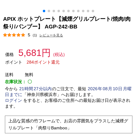
APIX ホットプレート【減煙グリルプレート/焼肉/肉
祭り/バンブー】 AGP-242-BB
5
(1)
レビューを見る
5,681円
価格
(税込)
ポイント
284ポイント還元
送料
無料
在庫状況：
〇
今から
21
時間
27
分以内
のご注文で、最短
2026
年
08
月
10
日
月曜
日
までに
「
神奈川県横浜市
」
へお届けします。
ログイン
をすると、お客様のご住所への最短お届け日が表示され
ます。
上品な質感の竹フレームで、お店の雰囲気をプラスした減煙グ
リルプレート「肉祭りBamboo」