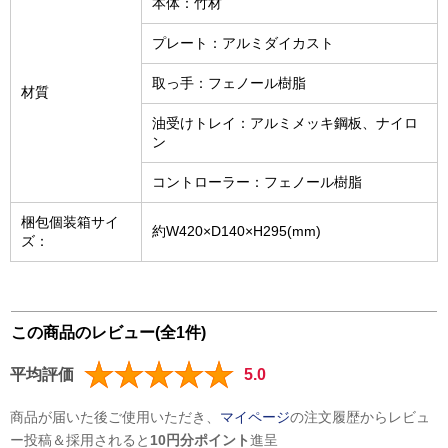
本体：竹材
プレート：アルミダイカスト
取っ手：フェノール樹脂
材質
油受けトレイ：アルミメッキ鋼板、ナイロ
ン
コントローラー：フェノール樹脂
梱包個装箱サイ
約W420×D140×H295(mm)
ズ：
この商品のレビュー(全1件)
平均評価
5.0
商品が届いた後ご使用いただき、
マイページ
の注文履歴からレビュ
ー投稿＆採用されると
10円分ポイント
進呈