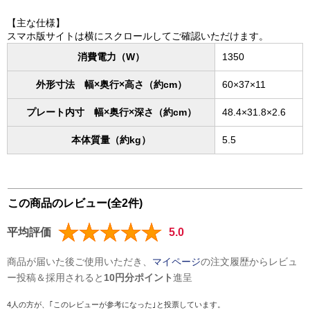
【主な仕様】
スマホ版サイトは横にスクロールしてご確認いただけます。
消費電力（W）
1350
外形寸法 幅×奥行×高さ（約cm）
60×37×11
プレート内寸 幅×奥行×深さ（約cm）
48.4×31.8×2.6
本体質量（約kg）
5.5
この商品のレビュー(全2件)
平均評価
5.0
商品が届いた後ご使用いただき、
マイページ
の注文履歴からレビュ
ー投稿＆採用されると
10円分ポイント
進呈
4人の方が、｢このレビューが参考になった｣と投票しています。