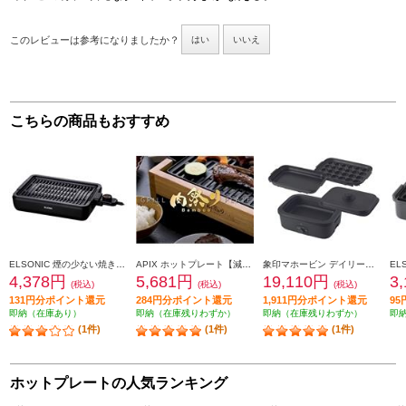
このレビューは参考になりましたか？
はい
いいえ
こちらの商品もおすすめ
ELSONIC 煙の少ない焼き肉グリル EY-SRG1000
APIX ホットプレート【減煙グリルプレート/焼肉/肉祭り/バンブー】 AGP-242-BB
象印マホービン デイリーコンパクトプレート[３枚タイプ/1100W/深なべ/平面/たこ焼きプレート)/無水調理/ブラック] EJDE30-BA
4,378円
5,681円
19,110円
3
(税込)
(税込)
(税込)
131円分ポイント還元
284円分ポイント還元
1,911円分ポイント還元
9
即納（在庫あり）
即納（在庫残りわずか）
即納（在庫残りわずか）
即
(1件)
(1件)
(1件)
ホットプレートの人気ランキング