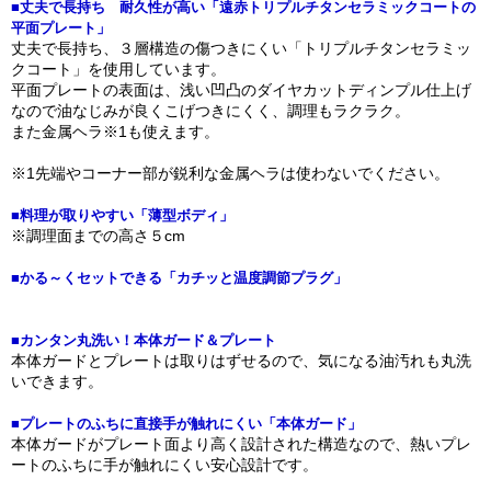
■丈夫で長持ち 耐久性が高い「遠赤トリプルチタンセラミックコートの
平面プレート」
丈夫で長持ち、３層構造の傷つきにくい「トリプルチタンセラミッ
クコート」を使用しています。
平面プレートの表面は、浅い凹凸のダイヤカットディンプル仕上げ
なので油なじみが良くこげつきにくく、調理もラクラク。
また金属ヘラ※1も使えます。
※1先端やコーナー部が鋭利な金属ヘラは使わないでください。
■料理が取りやすい「薄型ボディ」
※調理面までの高さ５cm
■かる～くセットできる「カチッと温度調節プラグ」
■カンタン丸洗い！本体ガード＆プレート
本体ガードとプレートは取りはずせるので、気になる油汚れも丸洗
いできます。
■プレートのふちに直接手が触れにくい「本体ガード」
本体ガードがプレート面より高く設計された構造なので、熱いプレ
ートのふちに手が触れにくい安心設計です。