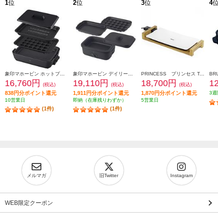
1
位
2
位
3
位
4
象印マホービン ホットプレート［ 3枚タイプ/深型穴あきプレート/深型平面プレート/たこ焼きプレート/ チャコール] EA-HA30-HZ
象印マホービン デイリーコンパクトプレート[３枚タイプ/1100W/深なべ/平面/たこ焼きプレート)/無水調理/ブラック] EJDE30-BA
PRINCESS プリンセス Table Grill Pure(テーブル グリル ピュア)【セラミックコーティング/遠赤外線/ホワイト】 103030
16,760円
19,110円
18,700円
1
(税込)
(税込)
(税込)
838円分ポイント還元
1,911円分ポイント還元
1,870円分ポイント還元
3週
10営業日
即納（在庫残りわずか）
5営業日
(1件)
(1件)
メルマガ
旧Twitter
Instagram
WEB限定クーポン