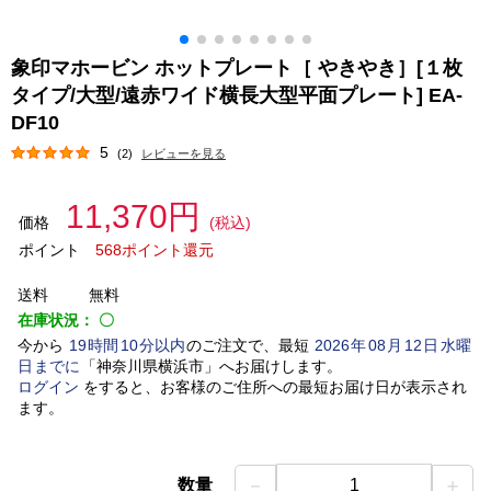
象印マホービン ホットプレート［ やきやき］[１枚
タイプ/大型/遠赤ワイド横長大型平面プレート] EA-
DF10
5
(2)
レビューを見る
11,370円
価格
(税込)
ポイント
568ポイント還元
送料
無料
在庫状況：
〇
今から
19
時間
10
分以内
のご注文で、最短
2026
年
08
月
12
日
水曜
日
までに
「
神奈川県横浜市
」
へお届けします。
ログイン
をすると、お客様のご住所への最短お届け日が表示され
ます。
－
＋
数量
1