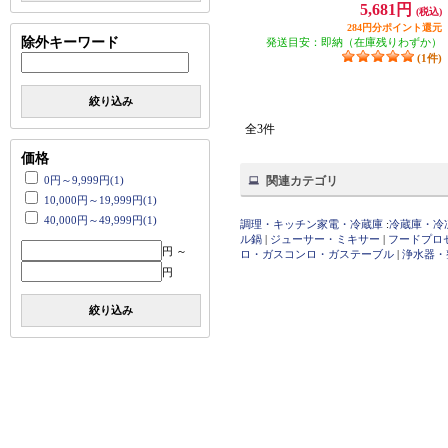
5,681円
(税込)
284円分ポイント還元
除外キーワード
発送目安：即納（在庫残りわずか）
(1件)
絞り込み
全3件
価格
0円～9,999円(1)
関連カテゴリ
10,000円～19,999円(1)
40,000円～49,999円(1)
調理・キッチン家電・冷蔵庫
:
冷蔵庫・冷
ル鍋
|
ジューサー・ミキサー
|
フードプロ
円 ～
ロ・ガスコンロ・ガステーブル
|
浄水器・
円
絞り込み