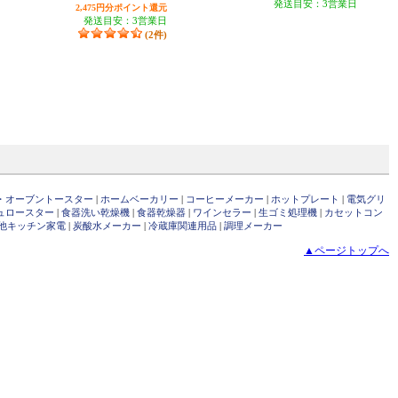
発送目安：3営業日
2,475円分ポイント還元
発送目安：3営業日
(2件)
・オーブントースター
|
ホームベーカリー
|
コーヒーメーカー
|
ホットプレート
|
電気グリ
ュロースター
|
食器洗い乾燥機
|
食器乾燥器
|
ワインセラー
|
生ゴミ処理機
|
カセットコン
他キッチン家電
|
炭酸水メーカー
|
冷蔵庫関連用品
|
調理メーカー
▲ページトップへ