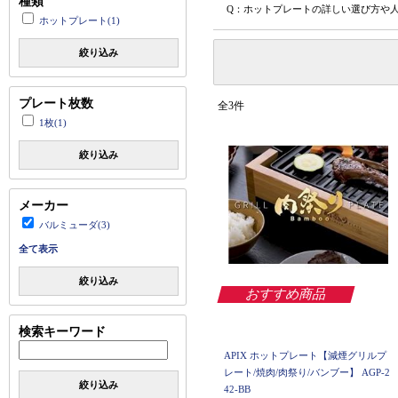
種類
Q：ホットプレートの詳しい選び方や
ホットプレート(1)
絞り込み
プレート枚数
全3件
1枚(1)
絞り込み
メーカー
バルミューダ(3)
全て表示
絞り込み
おすすめ商品
検索キーワード
APIX ホットプレート【減煙グリルプ
レート/焼肉/肉祭り/バンブー】 AGP-2
絞り込み
42-BB