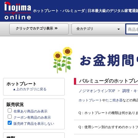
ホットプレート・バルミューダ | 日本最大級のデジタル家電通販「Noj
クリックでカテゴリ表示
全カテゴリ
バルミューダのホットプレ
ホットプレート
▲上のカテゴリに戻る
ノジマオンラインTOP
調理・キ
ホットプレート
や
たこ焼き器
などの商
販売状況
在庫あり商品のみ表示
Q：ホットプレートの種類は何があり
クーポン有商品のみ表示
販売終了商品を表示しない
Q：使用シーン別のおすすめのホット