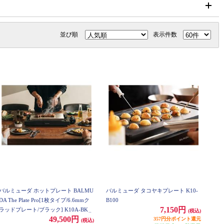
並び順
表示件数
バルミューダ ホットプレート BALMU
バルミューダ タコヤキプレート K10-
DA The Plate Pro[1枚タイプ/6.6mmク
B100
7,150円
ラッドプレート/ブラック] K10A-BK
(税込)
49,500円
357円分ポイント還元
(税込)