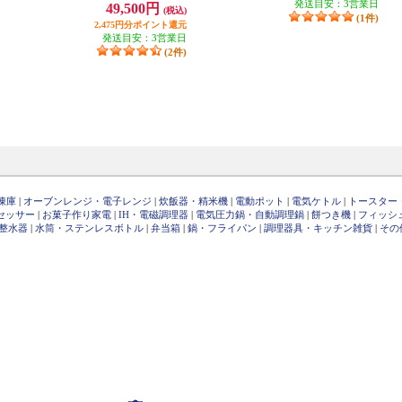
発送目安：3営業日
49,500円
(税込)
(1件)
2,475円分ポイント還元
発送目安：3営業日
(2件)
凍庫
|
オーブンレンジ・電子レンジ
|
炊飯器・精米機
|
電動ポット
|
電気ケトル
|
トースター
セッサー
|
お菓子作り家電
|
IH・電磁調理器
|
電気圧力鍋・自動調理鍋
|
餅つき機
|
フィッシ
整水器
|
水筒・ステンレスボトル
|
弁当箱
|
鍋・フライパン
|
調理器具・キッチン雑貨
|
その