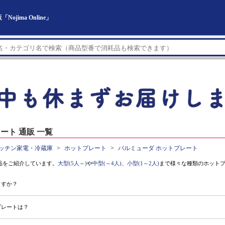
ima Online」
ート 通販 一覧
ッチン家電・冷蔵庫
ホットプレート
バルミューダ ホットプレート
品をご紹介しています。
大型(5人～)
や
中型(～4人)
、
小型(1～2人)
まで様々な種類のホット
ますか？
プレートは？