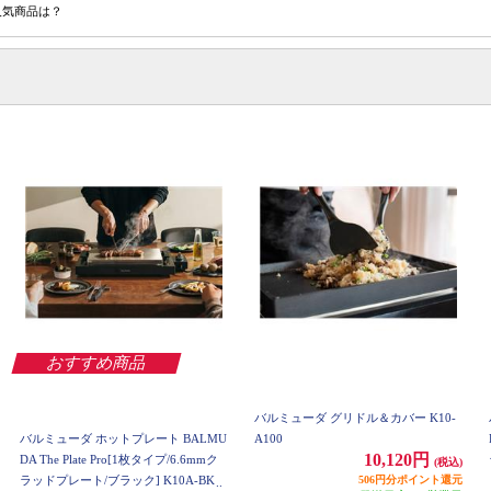
人気商品は？
おすすめ商品
バルミューダ グリドル＆カバー K10-
バルミューダ ホットプレート BALMU
A100
10,120円
DA The Plate Pro[1枚タイプ/6.6mmク
(税込)
ラッドプレート/ブラック] K10A-BK
506円分ポイント還元