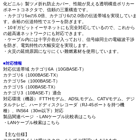
化ビニル）製ツメ折れ防止カバー、性能が見える透明構造ポリカー
ボネートコネクタで、信頼の三重構造です。
・カテゴリ5eの5.0倍、カテゴリ6の2.0倍の伝送帯域を実現していま
す。余裕の伝送特性でエラーを防ぎます。
・10ギガビットイーサネットにも完全対応しているので、これから
の超高速ネットワークにも対応できます。
・ケーブル内には十字介在が入っており、信号線同士の電磁波干渉
を防ぎ、電気特性の大幅安定を実現します。
・火災の延焼原因になりにくい難燃素材を使用しています。
■対応情報
対応伝送帯域 カテゴリ6A（10GBASE-T）
カテゴリ6（1000BASE-TX）
カテゴリ5e（1000BASE-T）
カテゴリ5（100BASE-TX）
カテゴリ3（10BASE-T）適合
対応環境（機器） FTTHモデム、ADSLモデム、CATVモデム、デジ
タルテレビ、ハードディスクレコーダ（RJ-45ポートを持つ機
種）、INS64（30m以下）対応
製品関連ページ ・LANケーブル比較表はこちら
・LANケーブル検索はこちら
【主な仕様】