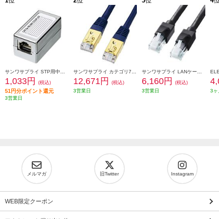
1
位
2
位
3
位
4
サンワサプライ STP用中継アダプタ エンハンスドカテゴリ5 ADT-EX-STPN
サンワサプライ カテゴリ7LANケーブル 20m ネイビーブルー KB-T7-20NVN
サンワサプライ LANケーブル 【カテゴリ6A/ツメ折れ防止コネクタ付/ストレート/20m/ブラック】 KB-T6ATS-20BK
1,033円
12,671円
6,160円
4
(税込)
(税込)
(税込)
51円分ポイント還元
3営業日
3営業日
3ヶ
3営業日
メルマガ
旧Twitter
Instagram
WEB限定クーポン