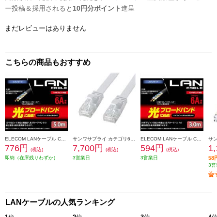
ー投稿＆採用されると
10円分ポイント
進呈
まだレビューはありません
こちらの商品もおすすめ
ELECOM LANケーブル CAT6A準拠 スタンダード 5m ブラック LD-GPA-BK5
サンワサプライ カテゴリ6AフラットLANケーブル（ホワイト・30m） KB-FL6AL-30W
ELECOM LANケーブル CAT6A準拠 スタンダード 3m ブラック LD-GPA-BK3
776円
7,700円
594円
1
(税込)
(税込)
(税込)
即納（在庫残りわずか）
3営業日
3営業日
5
3営
LANケーブルの人気ランキング