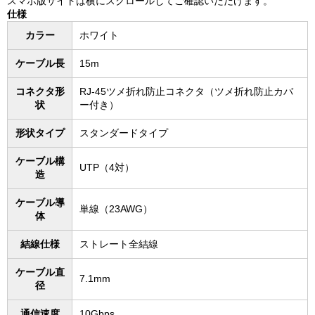
スマホ版サイトは横にスクロールしてご確認いただけます。
仕様
カラー
ホワイト
ケーブル長
15m
コネクタ形
RJ-45ツメ折れ防止コネクタ（ツメ折れ防止カバ
状
ー付き）
形状タイプ
スタンダードタイプ
ケーブル構
UTP（4対）
造
ケーブル導
単線（23AWG）
体
結線仕様
ストレート全結線
ケーブル直
7.1mm
径
通信速度
10Gbps