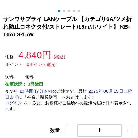
サンワサプライ LANケーブル 【カテゴリ6A/ツメ折
れ防止コネクタ付/ストレート/15m/ホワイト】 KB-
T6ATS-15W
4,840円
価格
(税込)
ポイント
0ポイント還元
送料
無料
在庫状況：
3営業日
今から
10
時間
47
分以内
のご注文で、最短
2026
年
08
月
15
日
土曜
日
までに
「
神奈川県横浜市
」
へお届けします。
ログイン
をすると、お客様のご住所への最短お届け日が表示され
ます。
－
＋
数量
1