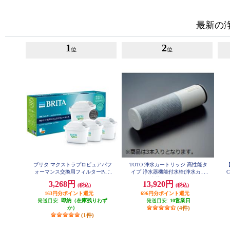
最新の
1
2
位
位
ブリタ マクストラプロピュアパフ
TOTO 浄水カートリッジ 高性能タ
【
ォーマンス交換用フィルターPack
イプ 浄水器機能付水栓(浄水カー
C
３ KBMPCZ3
トリッジ内蔵形) 3個 約4ヶ月(1日1
ー
3,268円
13,920円
(税込)
(税込)
0L使用時) TH6583
163円分ポイント還元
696円分ポイント還元
発送目安:
即納（在庫残りわず
発送目安:
10営業日
か）
(4件)
(1件)