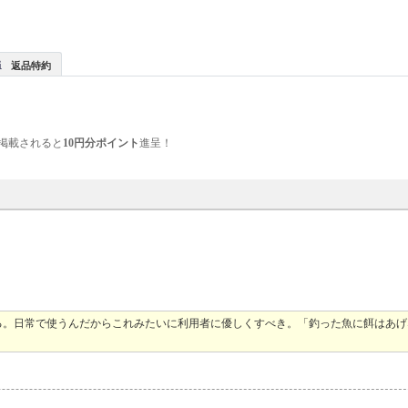
返品特約
掲載されると
10円分ポイント
進呈！
る。日常で使うんだからこれみたいに利用者に優しくすべき。「釣った魚に餌はあげ