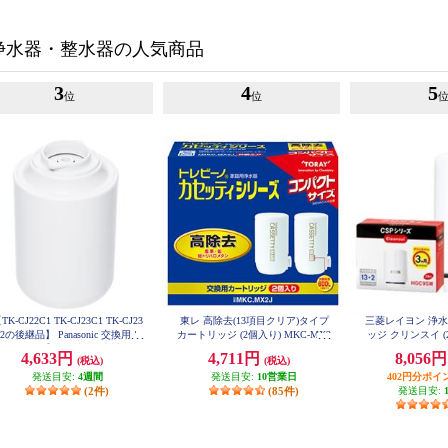
浄水器・整水器の人気商品
3
4
5
位
位
TK-CJ22C1 TK-CJ23C1 TK-CJ23
東レ 高除去(13項目クリア)タイプ
三菱レイヨン 浄
2の後継品】 Panasonic 交換用カ
カートリッジ (2個入り) MKC-MX2
ッジ クリンスイ (
J
トリッジ【19物質を除去/交換目
ーズ用 H
4,633円
4,711円
8,056
(税込)
(税込)
安1年/ホワイト】 TK-CJ24C1
発送目安:
4週間
発送目安:
10営業日
402円分ポイ
(2件)
(85件)
発送目安: