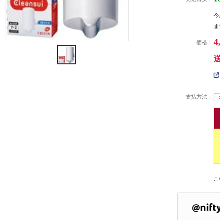
今
ま
4
価格：
支払方法：
こ