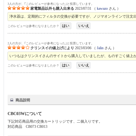
3人の方が、｢このレビューが参考になった｣と投票しています。
家電製品以外も購入出来る
2023/07/31
（
kawazo
さん ）
浄水器は、定期的にフィルタの交換が必要ですが、ノジマオンラインで注文
はい
いいえ
このレビューは参考になりましたか？
2人の方が、｢このレビューが参考になった｣と投票しています。
クリンスイの値上げにより
2023/03/06
（
Jalin
さん ）
いつもはクリンスイさんのサイトから購入していましたが、ものすごく値上
はい
いいえ
このレビューは参考になりましたか？
商品説明
CBC03Wについて
下記対応商品用の交換カートリッジです、二個入りです。
対応商品 CB073 CB013