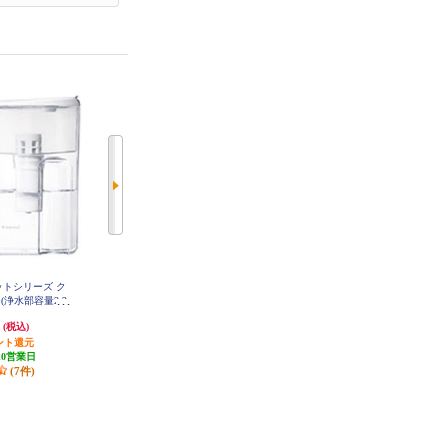
ットシリーズ ク
ブリタ フロー 【マクストラプロ
Panasonic 交換用カートリッジ TK
AS30C1
」(浄水部容量2.2
カートリッジ1個付き】 KBFLCB1
07-WT
M
円
5,614円
5,689円
(税込)
(税込)
(税込)
ント還元
280円分ポイント還元
発送目安:
10営業日
10営業日
発送目安:
10営業日
(2件)
(7件)