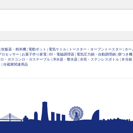
|
炊飯器・精米機
|
電動ポット
|
電気ケトル
|
トースター・オーブントースター
|
ホー
プロセッサー
|
お菓子作り家電
|
IH・電磁調理器
|
電気圧力鍋・自動調理鍋
|
餅つき機
ンロ・ガスコンロ・ガステーブル
|
浄水器・整水器
|
水筒・ステンレスボトル
|
弁当箱
ー
|
冷蔵庫関連用品