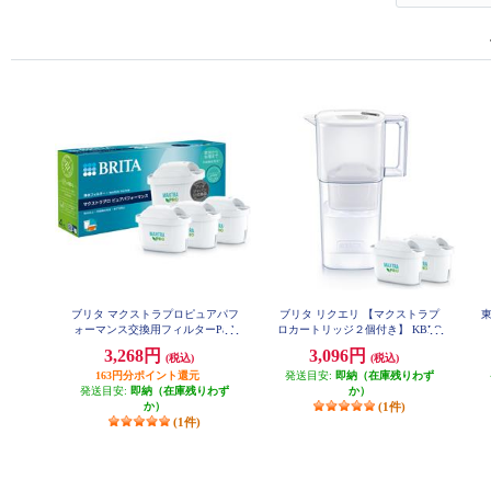
ブリタ マクストラプロピュアパフ
ブリタ リクエリ 【マクストラプ
ォーマンス交換用フィルターPack
ロカートリッジ２個付き】 KBLQ
CW2M
３ KBMPCZ3
3,268円
3,096円
(税込)
(税込)
163円分ポイント還元
発送目安:
即納（在庫残りわず
発送目安:
即納（在庫残りわず
か）
か）
(1件)
(1件)