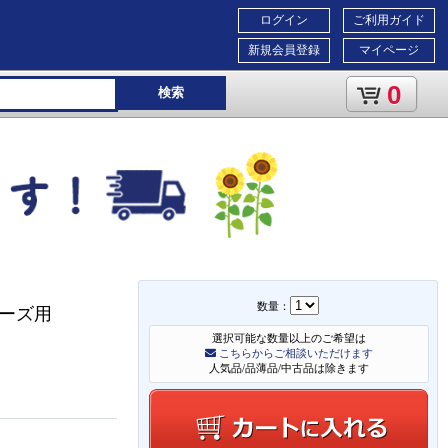
ログイン
ご利用ガイド
新規会員登録
マイページ
0
検索
数量：
リーズ用
選択可能な数量以上のご希望は
こちらからご相談いただけます
人気品/品薄品/中古品は除きます