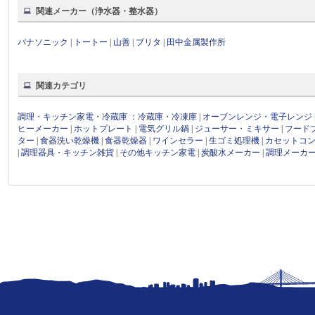
関連メーカー（浄水器・整水器）
パナソニック
|
トートー
|
山善
|
ブリタ
|
田中金属製作所
関連カテゴリ
調理・キッチン家電・冷蔵庫
：
冷蔵庫・冷凍庫
|
オーブンレンジ・電子レンジ
ヒーメーカー
|
ホットプレート
|
電気グリル鍋
|
ジューサー・ミキサー
|
フード
ター
|
食器洗い乾燥機
|
食器乾燥器
|
ワインセラー
|
生ゴミ処理機
|
カセットコ
|
調理器具・キッチン雑貨
|
その他キッチン家電
|
炭酸水メーカー
|
調理メーカ