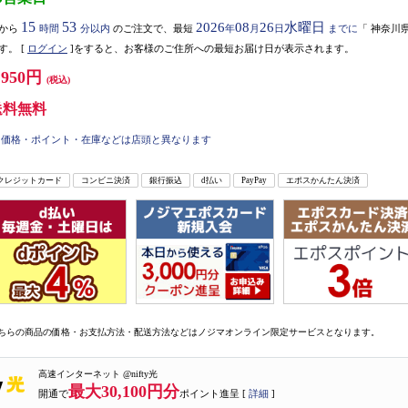
15
53
2026
08
26
水曜日
から
時間
分以内
のご注文で、最短
年
月
日
までに
「
神奈川
す。
[
ログイン
]をすると、お客様のご住所への最短お届け日が表示されます。
,950円
(税込)
送料無料
価格・ポイント・在庫などは店頭と異なります
クレジットカード
コンビニ決済
銀行振込
d払い
PayPay
エポスかんたん決済
ちらの商品の価格・お支払方法・配送方法などはノジマオンライン限定サービスとなります。
高速インターネット @nifty光
最大30,100円分
開通で
ポイント進呈 [
詳細
]