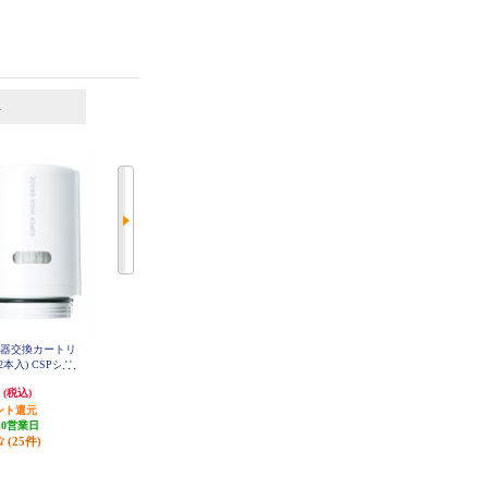
6
7
位
位
位
水器交換カートリ
東レ トレビーノ カセッティシリ
ブリタ アルーナXL 【マクストラ
2本入) CSPシリ
ーズ コンパクトサイズ 時短＆高
プロカートリッジ2個付き】 KBAL
XW2M
GC9SW
除去タイプ【2個入り】 MKC-SM
円
6,241円
3,096円
(税込)
(税込)
(税込)
X2
ント還元
312円分ポイント還元
発送目安:
10営業日
10営業日
発送目安:
10営業日
(1件)
(25件)
(3件)