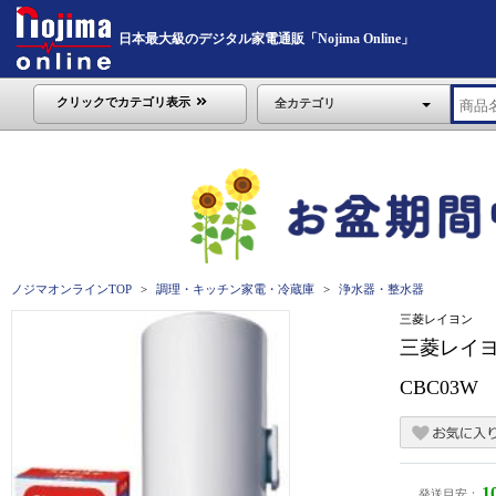
日本最大級のデジタル家電通販「Nojima Online」
クリックでカテゴリ表示
全カテゴリ
ノジマオンラインTOP
調理・キッチン家電・冷蔵庫
浄水器・整水器
三菱レイヨン
三菱レイヨ
CBC03W
1
発送目安：