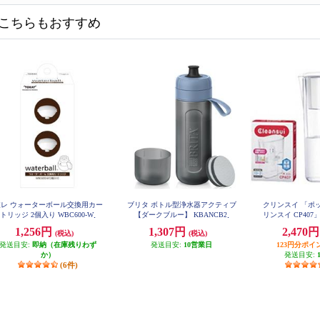
こちらもおすすめ
東レ ウォーターボール交換用カー
ブリタ ボトル型浄水器アクティブ
クリンスイ 「ポ
トリッジ 2個入り WBC600-W
【ダークブルー】 KBANCB2
リンスイ CP407
L) CP4
1,256円
1,307円
2,470
(税込)
(税込)
発送目安:
即納（在庫残りわず
発送目安:
10営業日
123円分ポイ
か）
発送目安:
(6件)