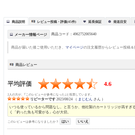
商品説明
レビュー投稿・評価(45件)
延長保証
発送目安
商品コード：
4962752005640
メーカー情報ページ
商品が届いた後ご使用いただき、
マイページ
の注文履歴からレビュー投稿＆
商品レビュー
平均評価
4.6
2人の方が、｢このレビューが参考になった｣と投票しています。
リピーターです
2023/08/24
（
まじむん
さん ）
いつも使っているから問題なし。と言うか、他社製のカートリッジが高すぎ
く「釣った魚も可愛がる」心が大切。
はい
いいえ
このレビューは参考になりましたか？