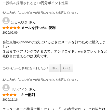
ー投稿＆採用されると
10円分ポイント
進呈
4人の方が、｢このレビューが参考になった｣と投票しています。
ほるん吹き
さん
メールを打つのに便利
2020/06/09
会社支給のiphoneで出先にいるときにメールを打つために購入しま
した。
３台までペアリングできるので、アンドロイド、winタブレットなど
複数台に使えるのは便利です。
このレビューは参考になりましたか？
はい
いいえ
2人の方が、｢このレビューが参考になった｣と投票しています。
ドルフィン
さん
キー配列
2019/11/16
エンターキーが横長で押しにくい。「」の表示がない。それ以外は