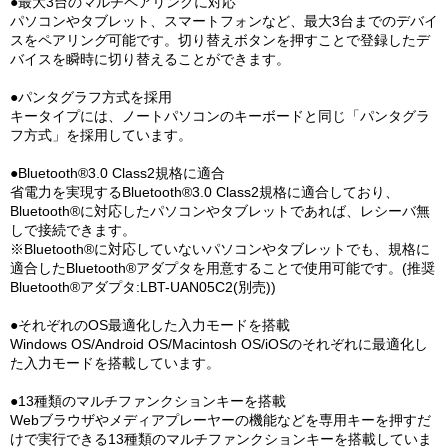
●最大3台のマルチペアリングに対応
パソコンやタブレット、スマートフォンなど、最大3台までのデバイ
スをペアリング可能です。切り替えボタンを押すことで登録したデ
バイスを瞬時に切り替えることができます。
●パンタグラフ方式を採用
キータイプには、ノートパソコンのキーボードと同じ「パンタグラ
フ方式」を採用しています。
●Bluetooth®3.0 Class2規格に適合
省電力を実現するBluetooth®3.0 Class2規格に適合しており、
Bluetooth®に対応したパソコンやタブレットであれば、レシーバ無
しで接続できます。
※Bluetooth®に対応していないパソコンやタブレットでも、規格に
適合したBluetooth®アダプタを用意することで使用可能です。(推奨
Bluetooth®アダプタ:LBT-UAN05C2(別売))
●それぞれのOS最適化した入力モードを搭載
Windows OS/Android OS/Macintosh OS/iOSのそれぞれに最適化し
た入力モードを搭載しています。
●13種類のマルチファンクションキーを搭載
Webブラウザやメディアプレーヤーの機能などを専用キーを押すだ
けで実行できる13種類のマルチファンクションキーを搭載していま