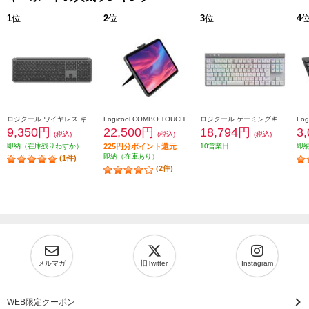
1
位
2
位
3
位
4
ロジクール ワイヤレス キーボード Signature Slim【グラファイト】 K950GR
Logicool COMBO TOUCH キーボード一体型ケース(iPad 第10世代用) グレー IK1059GRA
ロジクール ゲーミングキーボード [Bluetooth/リニア/TKL/ホワイト］ G515-WL-LNWH
9,350円
22,500円
18,794円
3
(税込)
(税込)
(税込)
即納（在庫残りわずか）
225円分ポイント還元
10営業日
即
即納（在庫あり）
(1件)
(2件)
メルマガ
旧Twitter
Instagram
WEB限定クーポン