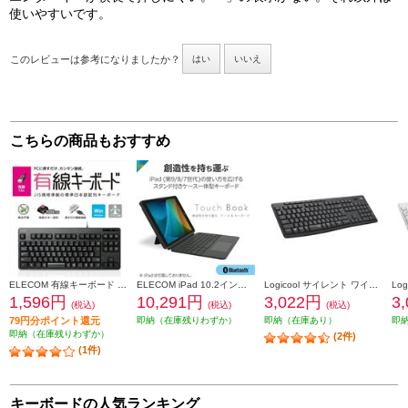
使いやすいです。
このレビューは参考になりましたか？
はい
いいえ
こちらの商品もおすすめ
ELECOM 有線キーボード メンブレン式 コンパクトサイズ ブラック TK-FCM103XBK
ELECOM iPad 10.2インチ 第9 8 7世代用 キーボード付きケース 着脱可能 Bluetoothキーボード トラックパッド搭載 ブラック TK-CA13BPBK
Logicool サイレント ワイヤレスキーボード グラファイト K295GP
1,596円
10,291円
3,022円
3
(税込)
(税込)
(税込)
79円分ポイント還元
即納（在庫残りわずか）
即納（在庫あり）
即
即納（在庫残りわずか）
(2件)
(1件)
キーボードの人気ランキング