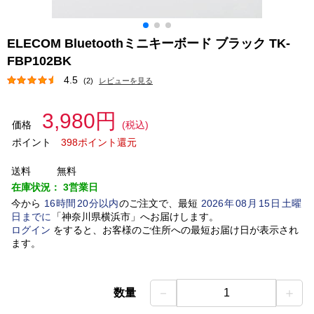
ELECOM Bluetoothミニキーボード ブラック TK-
FBP102BK
4.5
(2)
レビューを見る
3,980円
価格
(税込)
ポイント
398ポイント還元
送料
無料
在庫状況：
3営業日
今から
16
時間
20
分以内
のご注文で、最短
2026
年
08
月
15
日
土曜
日
までに
「
神奈川県横浜市
」
へお届けします。
ログイン
をすると、お客様のご住所への最短お届け日が表示され
ます。
－
＋
数量
1