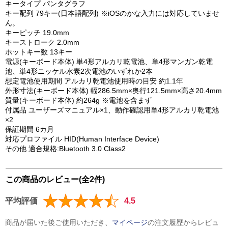
キータイプ パンタグラフ
キー配列 79キー(日本語配列) ※iOSのかな入力には対応していませ
ん。
キーピッチ 19.0mm
キーストローク 2.0mm
ホットキー数 13キー
電源(キーボード本体) 単4形アルカリ乾電池、単4形マンガン乾電
池、単4形ニッケル水素2次電池のいずれか2本
想定電池使用期間 アルカリ乾電池使用時の目安 約1.1年
外形寸法(キーボード本体) 幅286.5mm×奥行121.5mm×高さ20.4mm
質量(キーボード本体) 約264g ※電池を含まず
付属品 ユーザーズマニュアル×1、動作確認用単4形アルカリ乾電池
×2
保証期間 6カ月
対応プロファイル HID(Human Interface Device)
その他 適合規格:Bluetooth 3.0 Class2
この商品のレビュー(全2件)
平均評価
4.5
商品が届いた後ご使用いただき、
マイページ
の注文履歴からレビュ