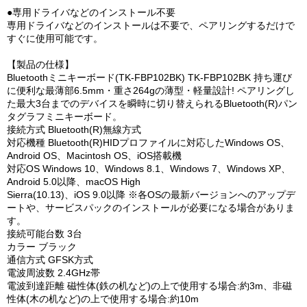
●専用ドライバなどのインストール不要
専用ドライバなどのインストールは不要で、ペアリングするだけで
すぐに使用可能です。
【製品の仕様】
Bluetoothミニキーボード(TK-FBP102BK) TK-FBP102BK 持ち運び
に便利な最薄部6.5mm・重さ264gの薄型・軽量設計! ペアリングし
た最大3台までのデバイスを瞬時に切り替えられるBluetooth(R)パン
タグラフミニキーボード。
接続方式 Bluetooth(R)無線方式
対応機種 Bluetooth(R)HIDプロファイルに対応したWindows OS、
Android OS、Macintosh OS、iOS搭載機
対応OS Windows 10、Windows 8.1、Windows 7、Windows XP、
Android 5.0以降、macOS High
Sierra(10.13)、iOS 9.0以降 ※各OSの最新バージョンへのアップデ
ートや、サービスパックのインストールが必要になる場合がありま
す。
接続可能台数 3台
カラー ブラック
通信方式 GFSK方式
電波周波数 2.4GHz帯
電波到達距離 磁性体(鉄の机など)の上で使用する場合:約3m、非磁
性体(木の机など)の上で使用する場合:約10m