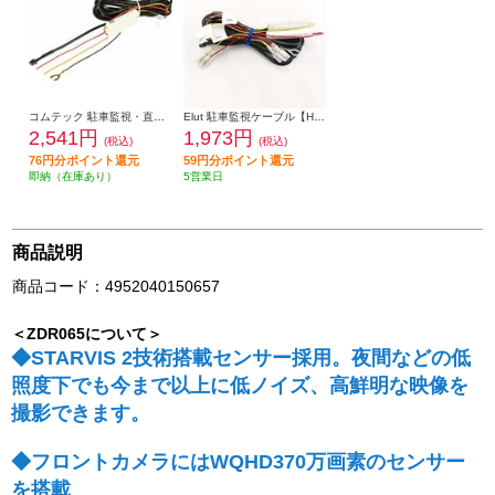
コムテック 駐車監視・直接配線コード（長さ約4m） HDROP-14
Elut 駐車監視ケーブル【HDROP-14同等品/コムテックドライブレコーダー用】 AG-DRCOP1
2,541円
1,973円
(税込)
(税込)
76円分ポイント還元
59円分ポイント還元
即納（在庫あり）
5営業日
商品説明
商品コード：4952040150657
＜ZDR065について＞
◆STARVIS 2技術搭載センサー採用。夜間などの低
照度下でも今まで以上に低ノイズ、高鮮明な映像を
撮影できます。
◆フロントカメラにはWQHD370万画素のセンサー
を搭載