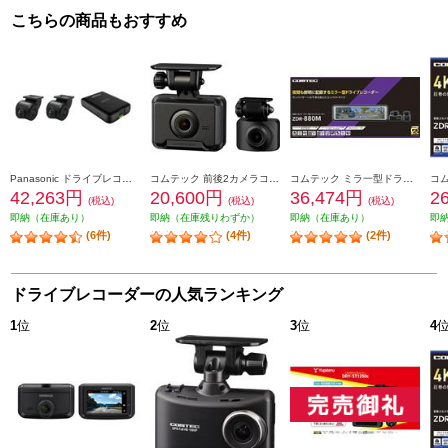
こちらの商品もおすすめ
Panasonic ドライブレコーダー【ストラーダ専用/前後2カメラ/HD画質】 CA-DR03HTD
コムテック 前後2カメラコンパクトドライブレコーダー ZDR018
コムテック ミラ一型ドライブレコ一ダ一 ZDR-880M
42,263円
20,600円
36,474円
2
(税込)
(税込)
(税込)
即納（在庫あり）
即納（在庫残りわずか）
即納（在庫あり）
即
(6件)
(4件)
(2件)
ドライブレコーダーの人気ランキング
1
位
2
位
3
位
4