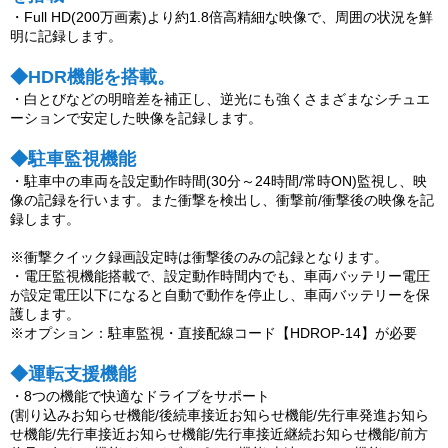
・Full HD(200万画素)より約1.8倍高精細な映像で、周囲の状況を鮮
明に記録します。
◆HDR機能を搭載。
・白とびなどの明暗差を補正し、逆光にも強くさまざまなシチュエ
ーションで安定した映像を記録します。
◆駐車監視機能
・駐車中の車両を設定動作時間(30分～24時間/常時ON)監視し、映
像の記録を行います。また衝撃を検出し、衝撃前/衝撃後の映像を記
録します。
※衝撃クイック録画設定時は衝撃後のみの記録となります。
・電圧監視機能搭載で、設定動作時間内でも、車両バッテリー電圧
が設定電圧以下になると自動で動作を停止し、車両バッテリーを保
護します。
※オプション：駐車監視・直接配線コード【HDROP-14】が必要
◆運転支援機能
・8つの機能で快適なドライブをサポート
(割り込みお知らせ機能/後続車接近お知らせ機能/先行車発進お知ら
せ機能/先行車接近お知らせ機能/先行車接近継続お知らせ機能/前方