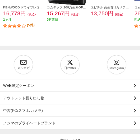
KENWOOD ドライブレコーダー DRV-R30S
コムテック 200万画素GPS付ドライブレコーダー(3年保証) HDR204G
ユピテル 高画質 1カメラドライブレコーダー DRY-ST1250c
16,778円
15,267円
13,750円
2
(税込)
(税込)
(税込)
2ヶ月
5営業日
即
(5件)
メルマガ
旧Twitter
Instagram
WEB限定クーポン
アウトレット掘り出し物
中古(PC/スマホ/カメラ)
ノジマのプライベートブランド