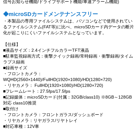
信号お知らせ機能/ドライブサポート機能/車速アラーム機能)
◆microSDカードメンテナンスフリー
・本製品の専用ファイルシステムは、パソコンなどで使用されてい
るファイルシステム(FAT等)に比べ、microSDカード内データの断片
化が起こりにくいファイルシステムとなっています。
【仕様】
■液晶サイズ：2.4インチフルカラーTFT液晶
■駐車監視録画方式：衝撃クイック録画/常時録画・衝撃録画/タイム
ラプス録画
■録画サイズ
・フロントカメラ：
WQHD(2560×1440)/FullHD(1920×1080)/HD(1280×720)
・リヤカメラ： FullHD(1920×1080)/HD(1280×720)
■フレームレート：27.5fps/17.5fps
■記録媒体：microSDカード(付属：32GB/class10) ※8GB～128GB
対応 class10推奨
■取付け
・フロントカメラ：フロントガラス/ダッシュボード
・リヤカメラ：リヤガラス/リヤトレイ
■対応車種：12V車