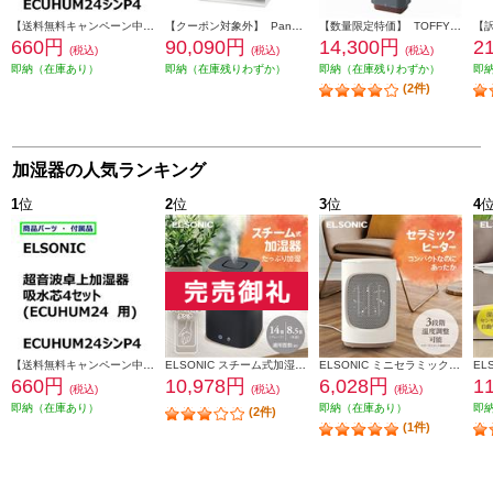
【送料無料キャンペーン中】 ＥＬＳＯＮＩＣ 加湿器吸水芯４セット ECUHUM24P4
【クーポン対象外】 Panasonic 加湿空気清浄機 適用畳数：40畳 ナノイーＸ ホワイト F-VXW90-W
【数量限定特価】 TOFFY 抗菌ハイブリッドUVアロマ加湿器 4.0L ダークグレー HF09-DG
660円
90,090円
14,300円
2
(税込)
(税込)
(税込)
即納（在庫あり）
即納（在庫残りわずか）
即納（在庫残りわずか）
即
(2件)
加湿器の人気ランキング
1
位
2
位
3
位
4
【送料無料キャンペーン中】 ＥＬＳＯＮＩＣ 加湿器吸水芯４セット ECUHUM24P4
ELSONIC スチーム式加湿器 上部給水/お手入れ楽々/衛生的 EY-SHUM02
ELSONIC ミニセラミックヒーター 省スペース/速暖/シンプル EY-CFH01
660円
10,978円
6,028円
1
(税込)
(税込)
(税込)
即納（在庫あり）
即納（在庫あり）
即
(2件)
(1件)