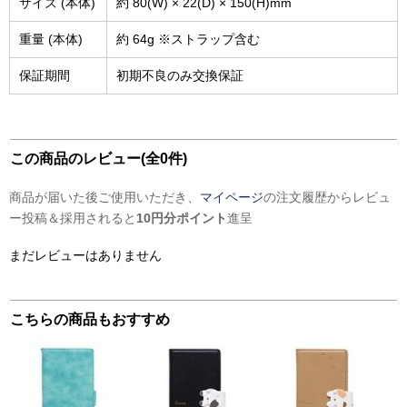
サイズ (本体)
約 80(W) × 22(D) × 150(H)mm
重量 (本体)
約 64g ※ストラップ含む
保証期間
初期不良のみ交換保証
この商品のレビュー(全0件)
商品が届いた後ご使用いただき、
マイページ
の注文履歴からレビュ
ー投稿＆採用されると
10円分ポイント
進呈
まだレビューはありません
こちらの商品もおすすめ