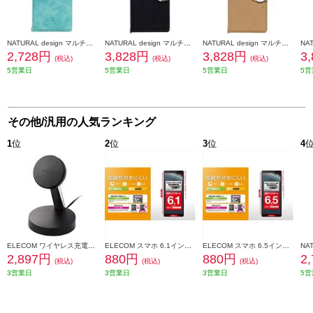
NATURAL design マルチタイプ手帳型ケース Lサイズ STYLE NATURAL ターコイズ ML-L-VS08
NATURAL design マルチタイプ手帳型ケース Lサイズ COCOTTE ブラック ML-L-COT08
NATURAL design マルチタイプ手帳型ケース Lサイズ COCOTTE ベージュ ML-L-COT05
2,728円
3,828円
3,828円
3
(税込)
(税込)
(税込)
5営業日
5営業日
5営業日
5営
その他/汎用の人気ランキング
1
位
2
位
3
位
4
ELECOM ワイヤレス充電器 7.5W マグネット式 スタンドタイプ 縦置き/横置き両対応 ケーブル一体(1.5m) ブラック WMS02
ELECOM スマホ 6.1インチ 保護フィルム 高透明 抗菌 指紋防止 気泡防止 汎用フィルム P-61FLFG
ELECOM スマホ 6.5インチ 保護フィルム 高透明 抗菌 指紋防止 気泡防止 汎用フィルム P-65FLFG
2,897円
880円
880円
2
(税込)
(税込)
(税込)
3営業日
3営業日
3営業日
5営