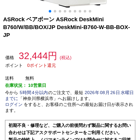
ASRock ベアボーン ASRock DeskMini
B760/W/BB/BOX/JP DeskMini-B760-W-BB-BOX-
JP
32,444円
価格
(税込)
ポイント
0ポイント還元
送料
無料
在庫状況：
10営業日
今から
5
時間
4
分以内
のご注文で、最短
2026
年
08
月
26
日
水曜日
までに
「
神奈川県横浜市
」
へお届けします。
ログイン
をすると、お客様のご住所への最短お届け日が表示され
ます。
初期不良・修理など、ご購入の前後問わず製品に関するお問い
合わせは下記アスクサポートセンターをご利用ください。
製品の特性上、ノジマオンラインではお問合せに対するご回答