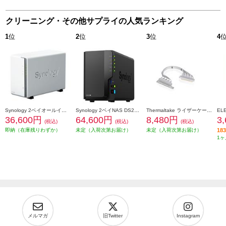
クリーニング・その他サプライの人気ランキング
1
位
2
位
3
位
4
Synology 2ベイオールインワンNASキット DiskStation DS223j
Synology 2ベイNAS DS225+ [Intel 4コアCeleron J4125搭載] DS225plus
Thermaltake ライザーケーブル PCI-E 4.0 Dual 90 Degree Riser Cable 400mm Snow AC-077-CO6OTN-C1
36,600円
64,600円
8,480円
3
(税込)
(税込)
(税込)
即納（在庫残りわずか）
未定（入荷次第お届け）
未定（入荷次第お届け）
1
1ヶ
メルマガ
旧Twitter
Instagram