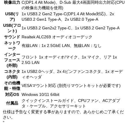
映像出力
C(DP1.4 Alt Mode)、D-Sub 最大4画面同時出力対応(CPU
の映像出力機能を使用)
USB(リ
1x USB3.2 Gen2 Type-C(DP1.4 Alt Mode対応)、2x
ア)
USB3.2 Gen1 Type-A、2x USB2.0 Type-A
USB(フロ
1x USB3.2 Gen2x2 Type-C、1x USB3.2 Gen2 Type-A
ント)
サウンド
Realtek ALC269 オーディオコーデック
ネットワ
有線LAN：1x 2.5GbE LAN、無線LAN：なし
ーク
インター
フロント 1x オーディオ/マイク、1x マイク、リア 1x
フェース
2.5G LAN
(外部)
コネクタ
1x USB2.0ヘッダ、2x 4ピンファンコネクタ、1x オーデ
(内部)
ィオヘッダ
その他機
VESAマウント対応 (別売りマウントキットが必要です)
能・特徴
対応OS
Windows 10/11 64bit
クイックインストールガイド、CPUファン、ACアダプ
付属品
タ・ケーブル、アクセサリーキット
仕様は予告なく変更する事がありますので、あらかじめご了承くだ
さい。
"