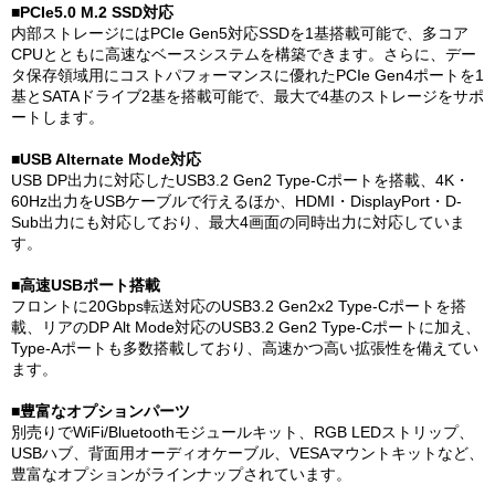
■PCIe5.0 M.2 SSD対応
内部ストレージにはPCIe Gen5対応SSDを1基搭載可能で、多コア
CPUとともに高速なベースシステムを構築できます。さらに、デー
タ保存領域用にコストパフォーマンスに優れたPCIe Gen4ポートを1
基とSATAドライブ2基を搭載可能で、最大で4基のストレージをサポ
ートします。
■USB Alternate Mode対応
USB DP出力に対応したUSB3.2 Gen2 Type-Cポートを搭載、4K・
60Hz出力をUSBケーブルで行えるほか、HDMI・DisplayPort・D-
Sub出力にも対応しており、最大4画面の同時出力に対応していま
す。
■高速USBポート搭載
フロントに20Gbps転送対応のUSB3.2 Gen2x2 Type-Cポートを搭
載、リアのDP Alt Mode対応のUSB3.2 Gen2 Type-Cポートに加え、
Type-Aポートも多数搭載しており、高速かつ高い拡張性を備えてい
ます。
■豊富なオプションパーツ
別売りでWiFi/Bluetoothモジュールキット、RGB LEDストリップ、
USBハブ、背面用オーディオケーブル、VESAマウントキットなど、
豊富なオプションがラインナップされています。