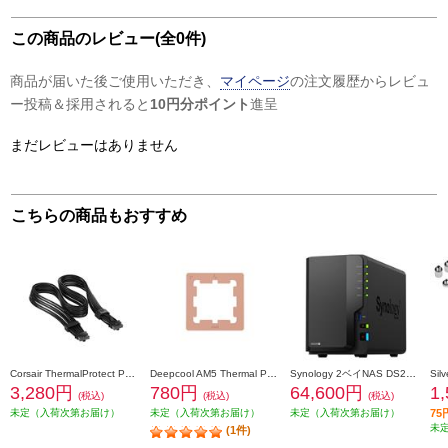
この商品のレビュー(全0件)
商品が届いた後ご使用いただき、
マイページ
の注文履歴からレビュ
ー投稿＆採用されると
10円分ポイント
進呈
まだレビューはありません
こちらの商品もおすすめ
Corsair ThermalProtect PCIe 5.1 600W 12V-2x6 Cable Black CP-8920472
Deepcool AM5 Thermal Paste Guard R-AM5TPG-CUNNAN-G
Synology 2ベイNAS DS225+ [Intel 4コアCeleron J4125搭載] DS225plus
3,280円
780円
64,600円
1
(税込)
(税込)
(税込)
未定（入荷次第お届け）
未定（入荷次第お届け）
未定（入荷次第お届け）
7
未
(1件)