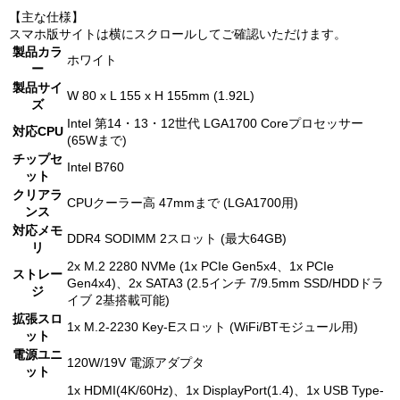
【主な仕様】
スマホ版サイトは横にスクロールしてご確認いただけます。
製品カラ
ホワイト
ー
製品サイ
W 80 x L 155 x H 155mm (1.92L)
ズ
Intel 第14・13・12世代 LGA1700 Coreプロセッサー
対応CPU
(65Wまで)
チップセ
Intel B760
ット
クリアラ
CPUクーラー高 47mmまで (LGA1700用)
ンス
対応メモ
DDR4 SODIMM 2スロット (最大64GB)
リ
2x M.2 2280 NVMe (1x PCIe Gen5x4、1x PCIe
ストレー
Gen4x4)、2x SATA3 (2.5インチ 7/9.5mm SSD/HDDドラ
ジ
イブ 2基搭載可能)
拡張スロ
1x M.2-2230 Key-Eスロット (WiFi/BTモジュール用)
ット
電源ユニ
120W/19V 電源アダプタ
ット
1x HDMI(4K/60Hz)、1x DisplayPort(1.4)、1x USB Type-