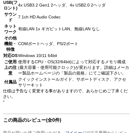
USB(フ
4x USB3.2 Gen1 2ヘッダ、4x USB2.0 2ヘッダ
ロント)
サウン
7.1ch HD Audio Codec
ド
ネット
有線LAN 1x ギガビットLAN、無線LAN なし
ワーク
その他
機能・
COMポートヘッダ、PS/2ポート
特徴
対応OS
Windows 10/11 64bit
ご使用
使用するCPU・OS(32/64bit)によって対応するメモリ構成
上の注
(最大容量・使用可能クロック)が変わります。詳細はメーカ
意
ー製品ホームページの「製品の規格」にてご確認下さい。
クイックインストールガイド、サポートディスク、アクセ
付属品
サリーキット
仕様は予告なく変更する事がありますので、あらかじめご了承くだ
さい。
"
この商品のレビュー(全0件)
商品が届いた後ご使用いただき、
マイページ
の注文履歴からレビュ