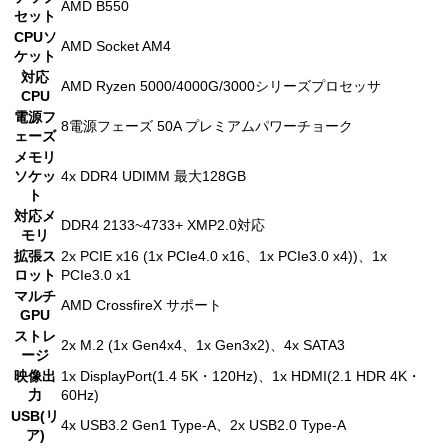
AMD B550
セット
CPUソ
AMD Socket AM4
ケット
対応
AMD Ryzen 5000/4000G/3000シリーズプロセッサ
CPU
電源フ
8電源フェーズ 50A プレミアムパワーチョーク
ェーズ
メモリ
ソケッ
4x DDR4 UDIMM 最大128GB
ト
対応メ
DDR4 2133~4733+ XMP2.0対応
モリ
拡張ス
2x PCIE x16 (1x PCIe4.0 x16、1x PCIe3.0 x4))、1x
ロット
PCIe3.0 x1
マルチ
AMD CrossfireX サポート
GPU
ストレ
2x M.2 (1x Gen4x4、1x Gen3x2)、4x SATA3
ージ
映像出
1x DisplayPort(1.4 5K・120Hz)、1x HDMI(2.1 HDR 4K・
力
60Hz)
USB(リ
4x USB3.2 Gen1 Type-A、2x USB2.0 Type-A
ア)