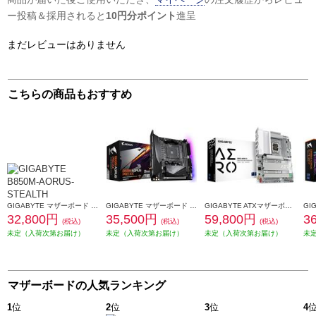
ー投稿＆採用されると
10円分ポイント
進呈
まだレビューはありません
こちらの商品もおすすめ
GIGABYTE マザーボード B850M AORUS STEALTH B850M-AORUS-STEALTH
GIGABYTE マザーボード GIGABYTE B550I AORUS PRO AX B550I-AORUS-PRO-AX
GIGABYTE ATXマザーボード Z890 AERO G Z890-AERO-G
32,800円
35,500円
59,800円
3
(税込)
(税込)
(税込)
未定（入荷次第お届け）
未定（入荷次第お届け）
未定（入荷次第お届け）
未
マザーボードの人気ランキング
1
位
2
位
3
位
4