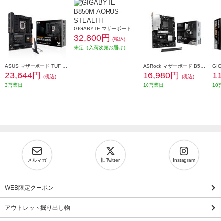
GIGABYTE マザーボード B850M AORUS STEALTH B850M-AORUS-STEALTH
32,800円
(税込)
未定（入荷次第お届け）
ASUS マザーボード TUF Gaming【Intel/B760/ATX/WIFI/DDR4/LGA1700】 TUF-GAMING-B760-PLUS-WIFI-D4
ASRock マザーボード B550 Rock WiFi B550-Rock-WiFi
23,644円
16,980円
1
(税込)
(税込)
3営業日
10営業日
10
メルマガ
旧Twitter
Instagram
WEB限定クーポン
アウトレット掘り出し物