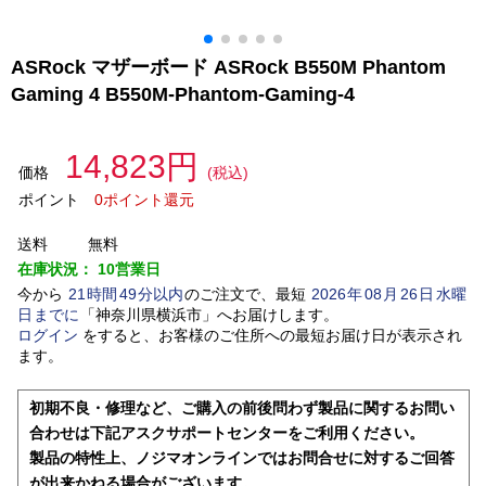
ASRock マザーボード ASRock B550M Phantom
Gaming 4 B550M-Phantom-Gaming-4
14,823円
価格
(税込)
ポイント
0ポイント還元
送料
無料
在庫状況：
10営業日
今から
21
時間
49
分以内
のご注文で、最短
2026
年
08
月
26
日
水曜
日
までに
「
神奈川県横浜市
」
へお届けします。
ログイン
をすると、お客様のご住所への最短お届け日が表示され
ます。
初期不良・修理など、ご購入の前後問わず製品に関するお問い
合わせは下記アスクサポートセンターをご利用ください。
製品の特性上、ノジマオンラインではお問合せに対するご回答
が出来かねる場合がございます。