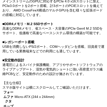
メインストリームのGPUに対応するPCIe 4.0 x16スロットに加え、
PCIe3.0ポートを2ポート搭載、計3ポートのPCIEスロットを備えて
おり、 AMD CrossFireX構成のマルチGPUを含む様々な拡張ボード
の搭載に対応しています。
■DDR4メモリ・M.2 SSDサポート
高速なDDR4メモリ、省スペース・大容量のPCIe Gen4 M.2 SSDを
サポート、低価格で高速なベースシステム環境の構築が可能です。
■レガシーポート搭載
USBを消費しないPS/2ポート、COMヘッダピンを搭載、旧資産で運
用している業務端末などでの利用にも適しています。
■安定動作設計
過電圧によるスパイク保護機能、アプリやサポートソフトウェアの
ライブアップデート、湿気や電気的ショートに強い高密度ガラス繊
維PCBなど、安定動作のための設計が施されています。
【主な仕様】
スマホ版サイトは横にスクロールしてご確認いただけます。
フォー
ムファ
Micro-ATX (244 x 244mm)
クタ
チップ