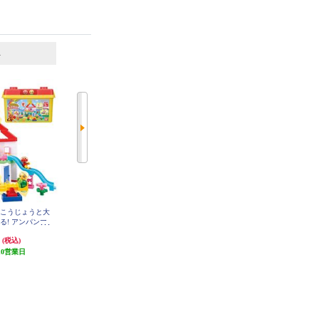
6
7
位
位
位
ンこうじょうと大
アンパンマン おしゃべりじはん
レゴ（R）クラシック 黄色のア
る! アンパンマ
き！アンパンマンのジュースちょ
イデアボックス＜スペシャル＞ 1
0698
クバケツ
うだい！！
円
3,828円
6,998円
(税込)
(税込)
(税込)
10営業日
発送目安:
10営業日
(4件)
(1件)