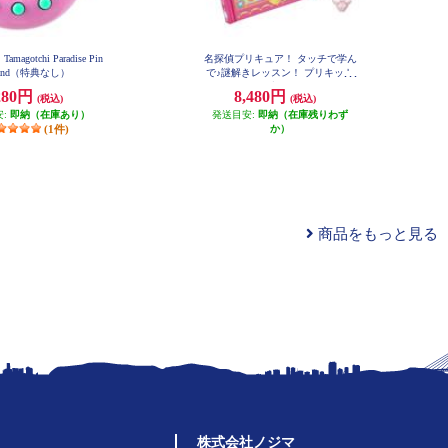
agotchi Paradise Pin
名探偵プリキュア！ タッチで学ん
Land（特典なし）
で♪謎解きレッスン！ プリキット
ブック
280円
8,480円
(税込)
(税込)
安:
即納（在庫あり）
発送目安:
即納（在庫残りわず
(1件)
か）
商品をもっと見る
株式会社ノジマ