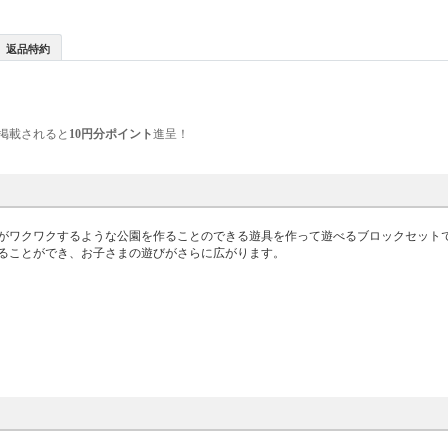
返品特約
掲載されると
10円分ポイント
進呈！
がワクワクするような公園を作ることのできる遊具を作って遊べるブロックセット
ることができ、お子さまの遊びがさらに広がります。