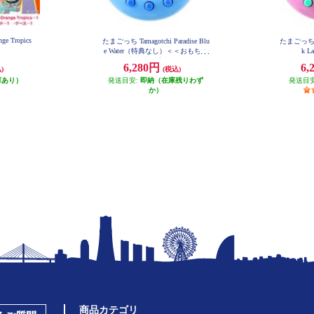
nge Tropics
たまごっち Tamagotchi Paradise Blu
たまごっち Tam
e Water（特典なし）＜＜おもちゃ
k 
大賞2025受賞＞＞
6,280円
6,
)
(税込)
庫あり）
発送目安:
即納（在庫残りわず
発送目
か）
商品カテゴリ