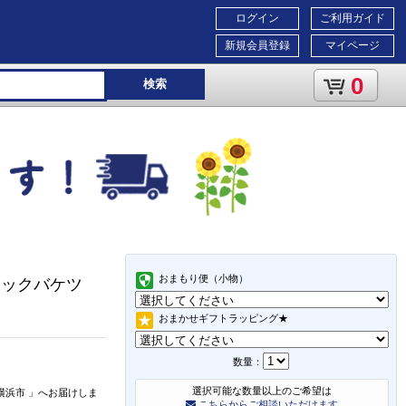
ログイン
ご利用ガイド
新規会員登録
マイページ
0
検索
おまもり便（小物）
ロックバケツ
おまかせギフトラッピング★
数量：
選択可能な数量以上のご希望は
横浜市
」
へお届けしま
こちらからご相談いただけます