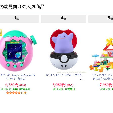
の幼児向けの人気商品
3
4
5
位
位
まごっち Tamagotchi Paradise Pin
ポケモン ぴょこぷにゅ メタモン
アンパンマン パ
k Land（特典なし）
きなおうちが作れ
ンブロッ
6,280円
2,080円
7,980
(税込)
(税込)
発送目安:
即納（在庫あり）
発送目安:
10営業日
発送目安:
(1件)