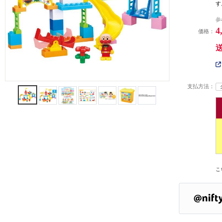
す
参
4
価格：
支払方法：
こ