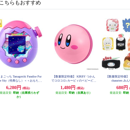
こちらもおすすめ
まごっち Tamagotchi Paradise Pur
【数量限定特価】 KIRBY つかん
【数量限定特価】 ぷ
le Sky（特典なし）＜＜おもちゃ
でコロコロ♪カービィのベビーボー
characters
大賞2025受賞＞＞
ル
6,280円
1,480円
680円
(税込)
(税込)
発送目安:
即納（在庫残りわず
発送目安:
即納（在庫あり）
発送目安:
即納
か）