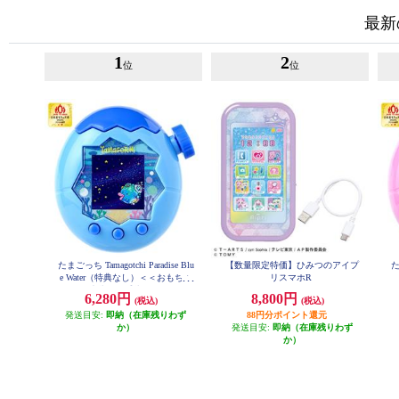
最新
1
2
位
位
たまごっち Tamagotchi Paradise Blu
【数量限定特価】ひみつのアイプ
た
e Water（特典なし）＜＜おもちゃ
リスマホR
大賞2025受賞＞＞
6,280円
8,800円
(税込)
(税込)
発送目安:
即納（在庫残りわず
88円分ポイント還元
か）
発送目安:
即納（在庫残りわず
か）