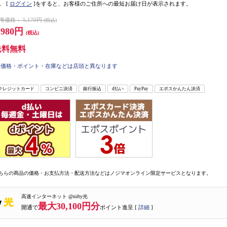
。
[
ログイン
]をすると、お客様のご住所への最短お届け日が表示されます。
考価格：
5,170円
(税込)
,980円
(税込)
送料無料
価格・ポイント・在庫などは店頭と異なります
クレジットカード
コンビニ決済
銀行振込
d払い
PayPay
エポスかんたん決済
ちらの商品の価格・お支払方法・配送方法などはノジマオンライン限定サービスとなります。
高速インターネット @nifty光
最大30,100円分
開通で
ポイント進呈 [
詳細
]