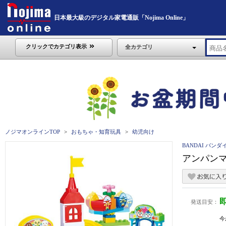
日本最大級のデジタル家電通販「Nojima Online」
クリックでカテゴリ表示
全カテゴリ
ノジマオンラインTOP
おもちゃ・知育玩具
幼児向け
BANDAI バンダ
アンパン
発送目安：
今