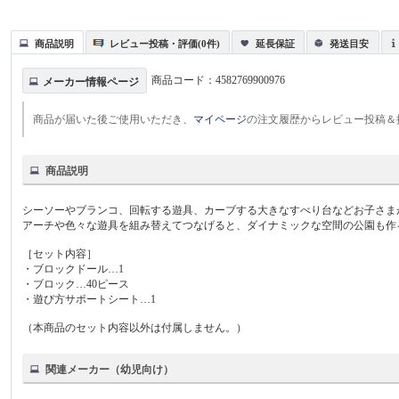
商品説明
レビュー投稿・評価(0件)
延長保証
発送目安
商品コード：
4582769900976
メーカー情報ページ
商品が届いた後ご使用いただき、
マイページ
の注文履歴からレビュー投稿＆
商品説明
シーソーやブランコ、回転する遊具、カーブする大きなすべり台などお子さま
アーチや色々な遊具を組み替えてつなげると、ダイナミックな空間の公園も作
［セット内容］
・ブロックドール…1
・ブロック…40ピース
・遊び方サポートシート…1
（本商品のセット内容以外は付属しません。）
関連メーカー（幼児向け）