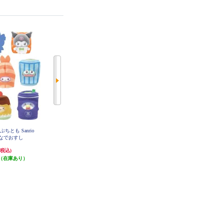
ちとも Sanrio
ドンジャラNEO ちいかわ
アンパンマン はじめてのブロック
 みんなでおすし
ワゴン おともだちいっぱい！DX
5,280円
9,980円
(税込)
(税込)
(税込)
（在庫あり）
発送目安:
即納（在庫残りわず
発送目安:
即納（在庫残りわず
か）
か）