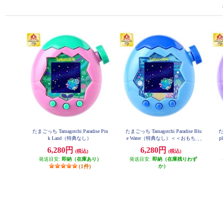
たまごっち Tamagotchi Paradise Pin
たまごっち Tamagotchi Paradise Blu
た
k Land（特典なし）
e Water（特典なし）＜＜おもちゃ
p
大賞2025受賞＞＞
6,280円
6,280円
(税込)
(税込)
発送目安:
即納（在庫あり）
発送目安:
即納（在庫残りわず
(1件)
か）