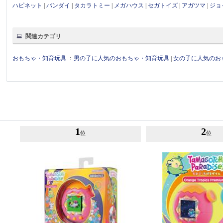
ハピネット
|
バンダイ
|
タカラトミー
|
メガハウス
|
セガトイズ
|
アガツマ
|
ジョ
関連カテゴリ
おもちゃ・知育玩具
：
男の子に人気のおもちゃ・知育玩具
|
女の子に人気のお
1
2
位
位