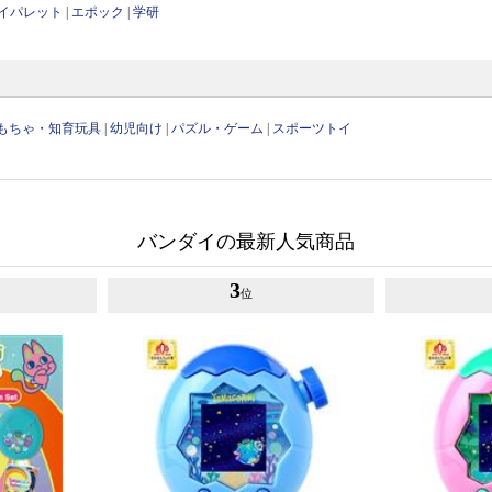
イパレット
|
エポック
|
学研
もちゃ・知育玩具
|
幼児向け
|
パズル・ゲーム
|
スポーツトイ
バンダイの最新人気商品
3
位