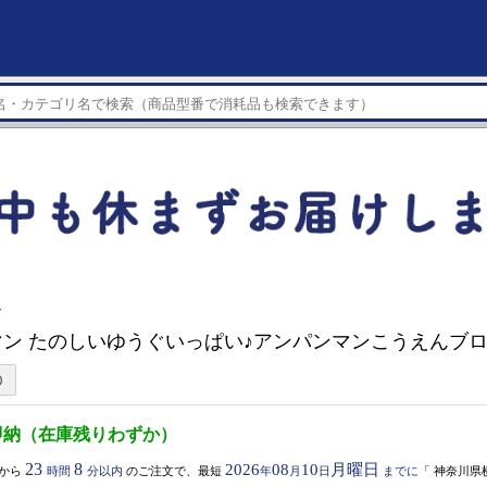
イ
マン たのしいゆうぐいっぱい♪アンパンマンこうえんブ
即納（在庫残りわずか）
23
8
2026
08
10
月曜日
から
時間
分以内
のご注文で、最短
年
月
日
までに
「
神奈川県