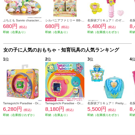
ぷちとも Sanrio characters みんなでおゆうぎ(1箱必要な場合18個購入ください)
シルバニアファミリー BB-15 赤ちゃんコレクション -赤ちゃんアドベンチャーシリーズ- Pack
名探偵プリキュア！ のぞいてみつめてジュエルで浄化♪ プリキットミラールーペ
680円
680円
5,480円
8
(税込)
(税込)
(税込)
即納（在庫あり）
即納（在庫あり）
即納（在庫残りわずか）
即
女の子に人気のおもちゃ・知育玩具の人気ランキング
1
位
2
位
3
位
4
Tamagotchi Paradise - Orange Tropics
Tamagotchi Paradise - Orange Tropics Premium Set
名探偵プリキュア！ Pretty Holic トップオブリリーフレグランス スペシャルセット
6,280円
8,180円
5,500円
8
(税込)
(税込)
(税込)
即納（在庫残りわずか）
即納（在庫あり）
即納（在庫残りわずか）
即