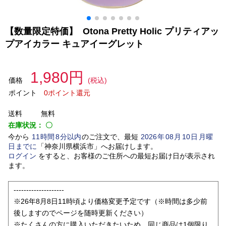
【数量限定特価】 Otona Pretty Holic プリティアッ
プアイカラー キュアイーグレット
1,980円
価格
(税込)
ポイント
0ポイント還元
送料
無料
在庫状況：
〇
今から
11
時間
8
分以内
のご注文で、最短
2026
年
08
月
10
日
月曜
日
までに
「
神奈川県横浜市
」
へお届けします。
ログイン
をすると、お客様のご住所への最短お届け日が表示され
ます。
--------------------
※26年8月8日11時頃より価格変更予定です（※時間は多少前
後しますのでページを随時更新ください）
※たくさんの方に購入いただきたいため、同じ商品は1個限り