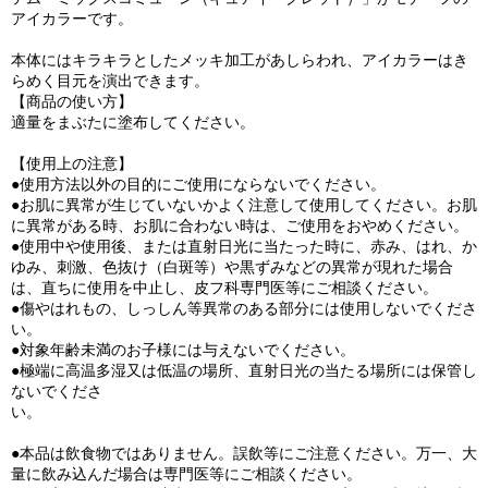
アイカラーです。
本体にはキラキラとしたメッキ加工があしらわれ、アイカラーはき
らめく目元を演出できます。
【商品の使い方】
適量をまぶたに塗布してください。
【使用上の注意】
●使用方法以外の目的にご使用にならないでください。
●お肌に異常が生じていないかよく注意して使用してください。お肌
に異常がある時、お肌に合わない時は、ご使用をおやめください。
●使用中や使用後、または直射日光に当たった時に、赤み、はれ、か
ゆみ、刺激、色抜け（白斑等）や黒ずみなどの異常が現れた場合
は、直ちに使用を中止し、皮フ科専門医等にご相談ください。
●傷やはれもの、しっしん等異常のある部分には使用しないでくださ
い。
●対象年齢未満のお子様には与えないでください。
●極端に高温多湿又は低温の場所、直射日光の当たる場所には保管し
ないでくださ
い。
●本品は飲食物ではありません。誤飲等にご注意ください。万一、大
量に飲み込んだ場合は専門医等にご相談ください。