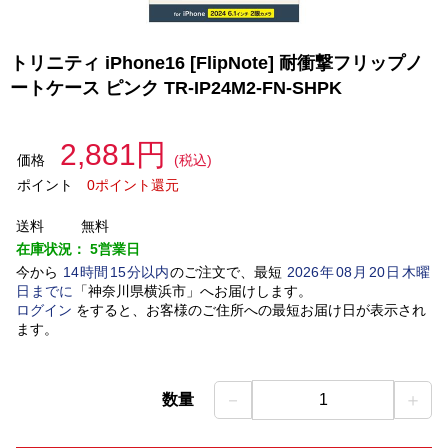
トリニティ iPhone16 [FlipNote] 耐衝撃フリップノ
ートケース ピンク TR-IP24M2-FN-SHPK
2,881円
価格
(税込)
ポイント
0ポイント還元
送料
無料
在庫状況：
5営業日
今から
14
時間
15
分以内
のご注文で、最短
2026
年
08
月
20
日
木曜
日
までに
「
神奈川県横浜市
」
へお届けします。
ログイン
をすると、お客様のご住所への最短お届け日が表示され
ます。
－
＋
数量
1