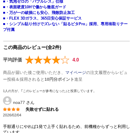
■・気泡ゼロの「バブルレス」仕様
■・表面硬度10Hで傷から徹底ガード
■・万が一の破損にも安心、飛散防止加工
■・FLEX 3Dガラス、365日安心保証サービス
■・シンプル貼り付けでズレない「貼るピタPro」採用、専用埃取りテー
プ付属
この商品のレビュー(全2件)
平均評価
4.0
商品が届いた後ご使用いただき、
マイページ
の注文履歴からレビュ
ー投稿＆採用されると
10円分ポイント
進呈
1人の方が、｢このレビューが参考になった｣と投票しています。
noa77
さん
失敗せずに貼れる
2026/02/04
手順通りにやれば1発で上手く貼れるため、前機種からずっと利用し
ています。