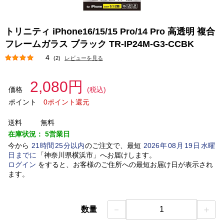
トリニティ iPhone16/15/15 Pro/14 Pro 高透明 複合
フレームガラス ブラック TR-IP24M-G3-CCBK
4
(2)
レビューを見る
2,080円
価格
(税込)
ポイント
0ポイント還元
送料
無料
在庫状況：
5営業日
今から
21
時間
25
分以内
のご注文で、最短
2026
年
08
月
19
日
水曜
日
までに
「
神奈川県横浜市
」
へお届けします。
ログイン
をすると、お客様のご住所への最短お届け日が表示され
ます。
－
＋
数量
1