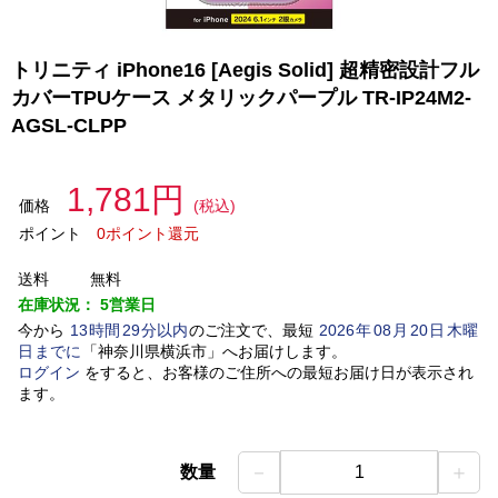
トリニティ iPhone16 [Aegis Solid] 超精密設計フル
カバーTPUケース メタリックパープル TR-IP24M2-
AGSL-CLPP
1,781円
価格
(税込)
ポイント
0ポイント還元
送料
無料
在庫状況：
5営業日
今から
13
時間
29
分以内
のご注文で、最短
2026
年
08
月
20
日
木曜
日
までに
「
神奈川県横浜市
」
へお届けします。
ログイン
をすると、お客様のご住所への最短お届け日が表示され
ます。
－
＋
数量
1