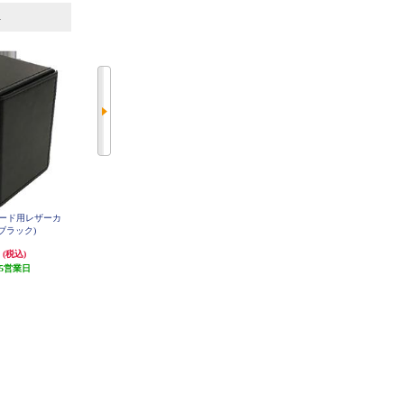
6
7
位
位
位
ード用レザーカ
トレーディングカード用 ファスナ
レギュラーカード用スライドINカ
ブラック)
ーカードバインダー9
ードローダー(クリアブルー)
円
2,350円
1,023円
(税込)
(税込)
(税込)
5営業日
117円分ポイント還元
発送目安:
5営業日
発送目安:
5営業日