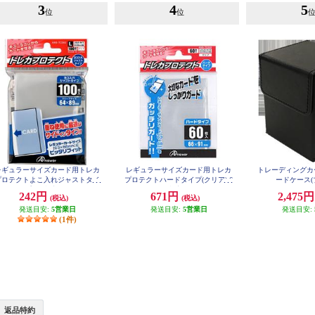
3
4
5
位
位
レギュラーサイズカード用トレカ
レギュラーサイズカード用トレカ
トレーディングカ
プロテクトよこ入れジャストタイ
プロテクトハードタイプ(クリア) 6
ードケース(
プ(100枚入り)
0枚入り
242円
671円
2,475
(税込)
(税込)
発送目安:
5営業日
発送目安:
5営業日
発送目安:
(1件)
返品特約