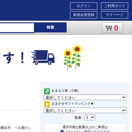
ログイン
ご利用ガイド
新規会員登録
マイページ
0
検索
おまもり便（小物）
おまかせギフトラッピング★
数量：
選択可能な数量以上のご希望は
県横浜市
」
へお届けし
こちらからご相談いただけます