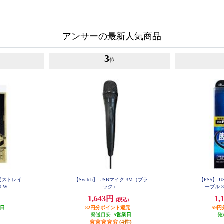
アンサーの最新人気商品
3
位
用ストレイ
【Switch】 USBマイク 3M（ブラ
【PS5】 U
0 W
ック）
ーブル 
1,643円
1,
(税込)
業日
82円分ポイント還元
59
発送目安:
5営業日
発
(4件)