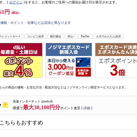
す。
[
ログイン
]をすると、お客様のご住所への最短お届け日が表示されます。
61円
(税込)
価格・ポイント・在庫などは店頭と異なります
クレジットカード
コンビニ決済
銀行振込
d払い
PayPay
エポスかんたん決済
ちらの商品の価格・お支払方法・配送方法などはノジマオンライン限定サービスとなります。
高速インターネット @nifty光
最大30,100円分
開通で
ポイント進呈 [
詳細
]
こちらもおすすめ