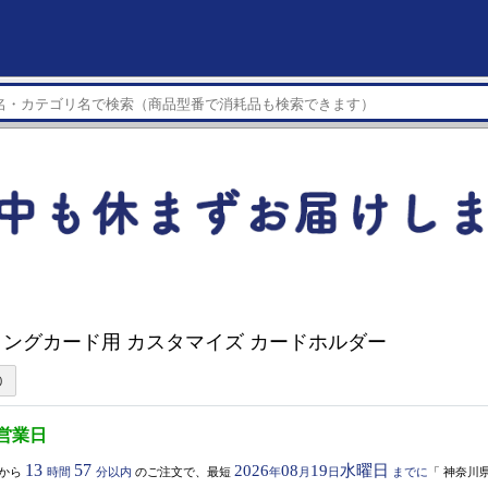
ングカード用 カスタマイズ カードホルダー
5営業日
13
57
2026
08
19
水曜日
から
時間
分以内
のご注文で、最短
年
月
日
までに
「
神奈川