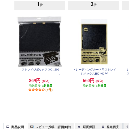
1
2
位
位
ストレイジボックス HG 1600
トレーディングカード用ストレイ
ジボックスHG 400 W
869円
660円
(税込)
(税込)
発送目安:
5営業日
発送目安:
5営業日
(3件)
商品説明
レビュー投稿・評価(0件)
延長保証
発送目安