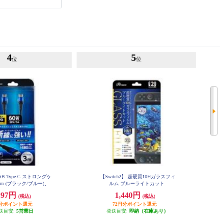
4
5
位
位
SB Type-C ストロングケ
【Switch2】 超硬質10Hガラスフィ
3m (ブラック/ブルー)
ルム ブルーライトカット
197円
1,440円
(税込)
(税込)
円分ポイント還元
72円分ポイント還元
送目安:
5営業日
発送目安:
即納（在庫あり）