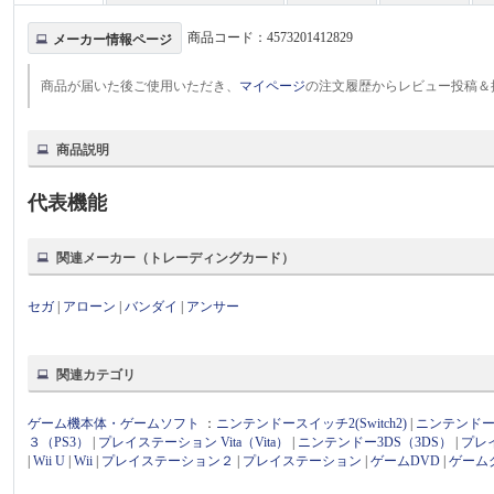
商品コード：
4573201412829
メーカー情報ページ
商品が届いた後ご使用いただき、
マイページ
の注文履歴からレビュー投稿＆
商品説明
代表機能
関連メーカー（トレーディングカード）
セガ
|
アローン
|
バンダイ
|
アンサー
関連カテゴリ
ゲーム機本体・ゲームソフト
：
ニンテンドースイッチ2(Switch2)
|
ニンテンドース
３（PS3）
|
プレイステーション Vita（Vita）
|
ニンテンドー3DS（3DS）
|
プレ
|
Wii U
|
Wii
|
プレイステーション２
|
プレイステーション
|
ゲームDVD
|
ゲーム