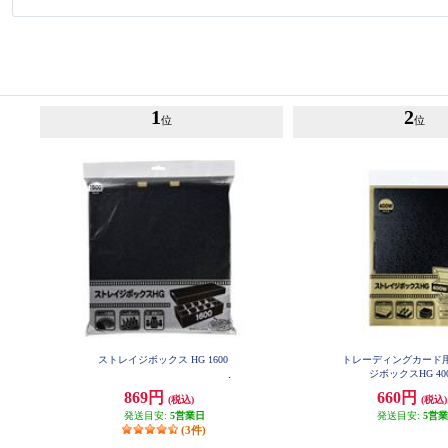
1
2
位
位
ストレイジボックス HG 1600
トレーディングカード
ジボックスHG 40
869円
660円
(税込)
(税込)
発送目安:
5営業日
発送目安:
5営
(3件)