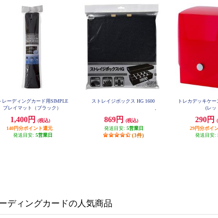
トレーディングカード用SIMPLE
ストレイジボックス HG 1600
トレカデッキケー
プレイマット（ブラック）
(レッ
1,400円
869円
290円
(税込)
(税込)
140円分ポイント還元
発送目安:
5営業日
29円分ポイ
発送目安:
5営業日
(3件)
発送目安:
ーディングカードの人気商品