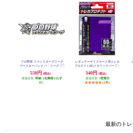
プロ野球 ファンスターズリーグ
レギュラーサイズカード用トレカ
ブースターパック パ・リーグ 202
プロテクトHGメタリックパープル
6 Vol.1
60枚入り
550円
340円
(税込)
(税込)
発送目安:
即納（在庫残りわず
発送目安:
5営業日
か）
(2件)
最新のトレ