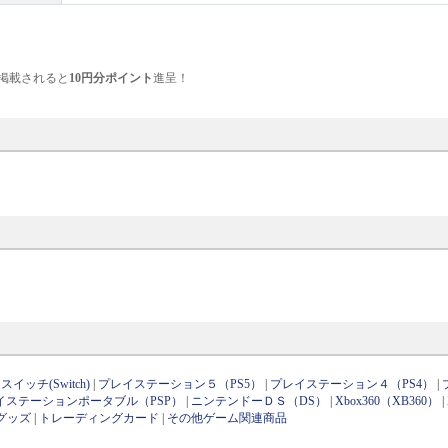
掲載されると
10円分ポイント
進呈！
イッチ(Switch)
|
プレイステーション５（PS5）
|
プレイステーション４（PS4）
|
イステーションポータブル（PSP）
|
ニンテンドーＤＳ（DS）
|
Xbox360（XB360）
|
グッズ
|
トレーディングカード
|
その他ゲーム関連商品