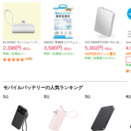
ELSONIC モバイルバッテリー【5000mAh/Lightning コネクタ付き/ケーブルレス/直挿し/大容量/コンパクト/ホワイト】 ECHMB50LMZ
HIDISC 準個体リチウムイオンモバイルバッテリー 発火しにくい超安全設計 10000ｍAh [ホワイト] HD4-SSMBTC10WH
CIO SMARTCOBY Pro SLIM 35W2C1A 10000mAh ホワイト CIO-MB35W2C1A-10000-
2,398円
3,580円
5,302円
4
(税込)
(税込)
(税込)
即納（在庫あり）
即納（在庫残りわずか）
530円分ポイント還元
4
即納（在庫残りわずか）
(1件)
即
モバイルバッテリーの人気ランキング
1
位
2
位
3
位
4