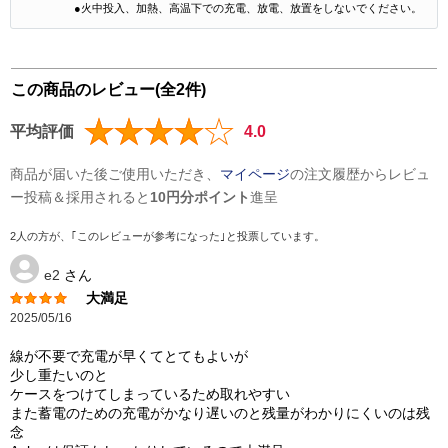
●火中投入、加熱、高温下での充電、放電、放置をしないでください。
この商品のレビュー(全2件)
平均評価
4.0
商品が届いた後ご使用いただき、
マイページ
の注文履歴からレビュ
ー投稿＆採用されると
10円分ポイント
進呈
2人の方が、｢このレビューが参考になった｣と投票しています。
e2
さん
大満足
2025/05/16
線が不要で充電が早くてとてもよいが
少し重たいのと
ケースをつけてしまっているため取れやすい
また蓄電のための充電がかなり遅いのと残量がわかりにくいのは残
念