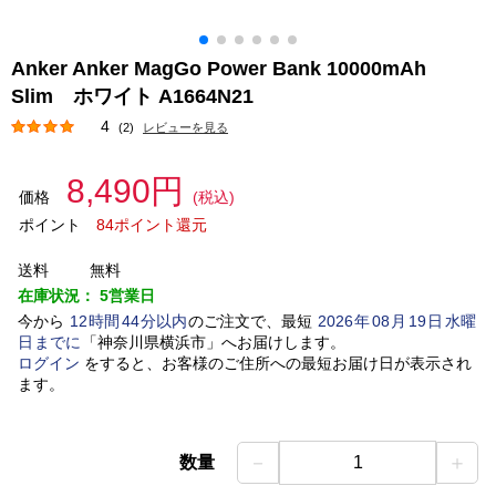
Anker Anker MagGo Power Bank 10000mAh
Slim ホワイト A1664N21
4
(2)
レビューを見る
8,490円
価格
(税込)
ポイント
84ポイント還元
送料
無料
在庫状況：
5営業日
今から
12
時間
44
分以内
のご注文で、最短
2026
年
08
月
19
日
水曜
日
までに
「
神奈川県横浜市
」
へお届けします。
ログイン
をすると、お客様のご住所への最短お届け日が表示され
ます。
－
＋
数量
1