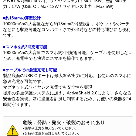
20V=1.5A (Max 30W )、ワイヤレス出力：Max 15W、合計Max出
力：17W (USB-C：Max 12W / ワイヤレス出力：Max 5W)
■約15mmの薄型設計
10000mAhの大容量ながら約15mmの薄型設計。ポケットやポーチ
などにも収納可能なコンパクトさで外出時などの持ち運びにも便利
です。
■スマホを約2回充電可能
10000mAhの大容量でスマホ約2回充電可能。ケーブルを使用しない
ため、充電中でも快適にスマホを操作できます。
■ケーブルでの急速充電も可能
製品底面のUSB-Cポートは最大30W出力に対応。お使いのスマホに
急速充電が可能です。
マグネット式ワイヤレス充電でも安全性を実現
従来の多重保護システムに加え、ActiveShield 2.0により、さらなる
安全性を実現。常に温度を計測し制御するため、お使いの機器を24
時間守ります。
危険：発熱・発火・破裂のおそれあり
●衝撃や圧力を加えないでください。
●分解や改造を絶対しないでください。