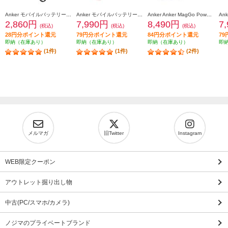
Anker モバイルバッテリーAnker Power Bank【10000mAh/22.5W/2 Ports/ USB Power Delivery対応 /ﾌﾞﾗｯｸ】 A1388N11
Anker モバイルバッテリーAnker Power Bank【10000mAh/Fusion/Built-In USB-C ケーブル/ USB Power Delivery対応 /2ポート/ﾋﾟﾝｸ】 A1637N51
Anker Anker MagGo Power Bank 10000mAh Slim ブラック A1664N11
2,860円
7,990円
8,490円
7
(税込)
(税込)
(税込)
28円分ポイント還元
79円分ポイント還元
84円分ポイント還元
7
即納（在庫あり）
即納（在庫あり）
即納（在庫あり）
即
(1件)
(1件)
(2件)
メルマガ
旧Twitter
Instagram
WEB限定クーポン
アウトレット掘り出し物
中古(PC/スマホ/カメラ)
ノジマのプライベートブランド