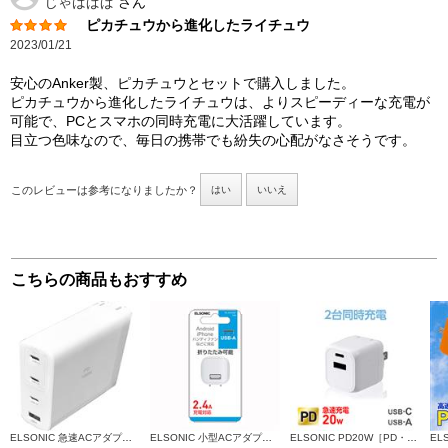
じゃばぱぱ
さん
ピカチュウから進化したライチュウ
2023/01/21
安心のAnker製、ピカチュウとセットで購入しました。
ピカチュウから進化したライチュウは、よりスピーディーな充電が
可能で、PCとスマホの同時充電に大活躍しています。
目立つ色味なので、毎日の携帯でも紛失の心配がなさそうです。
このレビューは参考になりましたか？
はい
いいえ
こちらの商品もおすすめ
ELSONIC 急速ACアダプター【ノートPC・タブレット対応/PD100W/タイプC/USB-A】 ECX-PD100C3
ELSONIC 小型ACアダプター 5V2.4A [ハンディファンなど夏の持ち運びアイテムと一緒に！] ECAC24A02
ELSONIC PD20W［PD・QC対応/Type-C×1/Type-A×1/最大20W/ホワイト］ EC-AC20PDA1