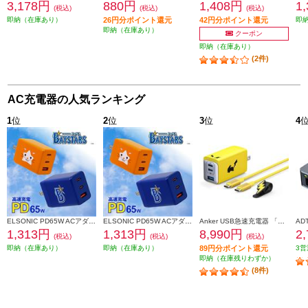
3,178円
880円
1,408円
1
(税込)
(税込)
(税込)
即納（在庫あり）
26円分ポイント還元
42円分ポイント還元
即
即納（在庫あり）
クーポン
即納（在庫あり）
(2件)
AC充電器の人気ランキング
1
位
2
位
3
位
4
ELSONIC PD65W ACアダプター DeNAベイスターズ【急速充電/PD65W/ACアダプター3個口/PC、携帯、iPad】 EC-PD65WAB
ELSONIC PD65W ACアダプター DB.スターマン【急速充電/PD65W/ACアダプター3個口/PC、携帯、iPad】 EC-PD65WAS
Anker USB急速充電器 「ピカチュウ」モデル【65W/3ポート/急速充電/高容量/PowerIQ 4.0/ポケモンコラボ】 B2668N71
1,313円
1,313円
8,990円
2
(税込)
(税込)
(税込)
即納（在庫あり）
即納（在庫あり）
89円分ポイント還元
3営
即納（在庫残りわずか）
(8件)