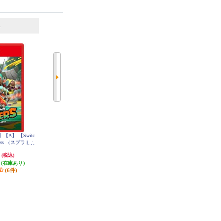
6
7
位
位
位
A】 【Switc
【Switch2】 Nintendo Switch 2 Pro
【ノジマ特典なし】【A】 【Switc
aiders （スプラトゥ
コントローラー
h2】 ぽこ あ ポケモン
ダース）
円
9,580円
7,818円
(税込)
(税込)
(税込)
（在庫あり）
95円分ポイント還元
発送目安:
即納（在庫あり）
(6件)
発送目安:
即納（在庫あり）
(11件)
(76件)