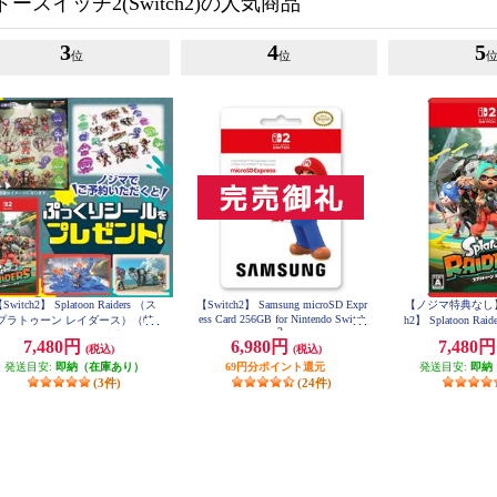
スイッチ2(Switch2)の人気商品
3
4
5
位
位
Switch2】 Splatoon Raiders （ス
【Switch2】 Samsung microSD Expr
【ノジマ特典なし】【
ess Card 256GB for Nintendo Switch
プラトゥーン レイダース）（特
h2】 Splatoon R
2
典：ノジマオリジナル特典 ぷっ
ーン レイ
7,480円
6,980円
7,480
(税込)
(税込)
くりシール 付き）
発送目安:
即納（在庫あり）
69円分ポイント還元
発送目安:
即納
(3件)
(24件)