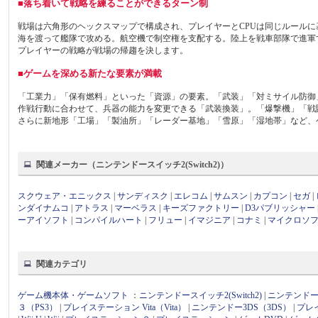
■落ち着いて戦略を練ることができるターン制
戦場は六角形のヘックスマップで構成され、プレイヤーとCPUは同じルール
海を渡って艦隊で攻める。航空機で制空権を支配する。陸上を戦車部隊で進軍
プレイヤーの戦略が戦場の帰趨を決します。
■ゲームを深める新たな要素が満載
「工業力」「保有燃料」といった「資源」の要素。「武装」「対ミサイル防御
作戦行動に合わせて、兵器の能力を変更できる「武装換装」。「爆撃機」「戦
さらに新地形「工場」「製油所」「レーダー基地」「雪原」「湿地帯」など、
関連メーカー（ニンテンドースイッチ2(Switch2)）
スクウェア・エニックス
|
サンディスク
|
エレコム
|
サムスン
|
カプコン
|
セガ
|
ンダイナムコ
|
アトラス
|
マーベラス
|
キーズファクトリー
|
D3パブリッシャー
ーアイソフト
|
コンパイルハート
|
フリュー
|
イマジニア
|
コナミ
|
マイクロソ
関連カテゴリ
ゲーム機本体・ゲームソフト
：
ニンテンドースイッチ2(Switch2)
|
ニンテンドース
３（PS3）
|
プレイステーション Vita（Vita）
|
ニンテンドー3DS（3DS）
|
プレ