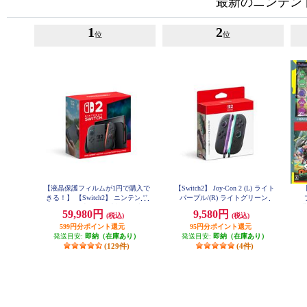
最新のニンテンドー
1
2
位
位
【液晶保護フィルムが1円で購入で
【Switch2】 Joy-Con 2 (L) ライト
【
きる！】 【Switch2】 ニンテンド
パープル/(R) ライトグリーン
ースイッチ2本体（日本語・国内専
59,980円
9,580円
(税込)
(税込)
用）
599円分ポイント還元
95円分ポイント還元
発送目安:
即納（在庫あり）
発送目安:
即納（在庫あり）
(129件)
(4件)