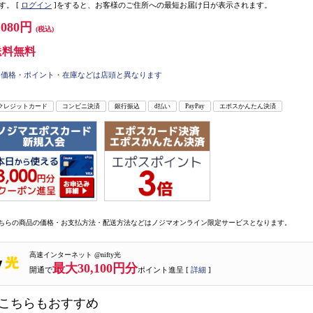
す。
[
ログイン
]をすると、お客様のご住所への最短お届け日が表示されます。
,080円
(税込)
送料無料
価格・ポイント・在庫などは店頭と異なります
クレジットカード
コンビニ決済
銀行振込
d払い
PayPay
エポスかんたん決済
ちらの商品の価格・お支払方法・配送方法などはノジマオンライン限定サービスとなります。
高速インターネット @nifty光
最大30,100円分
開通で
ポイント進呈 [
詳細
]
こちらもおすすめ