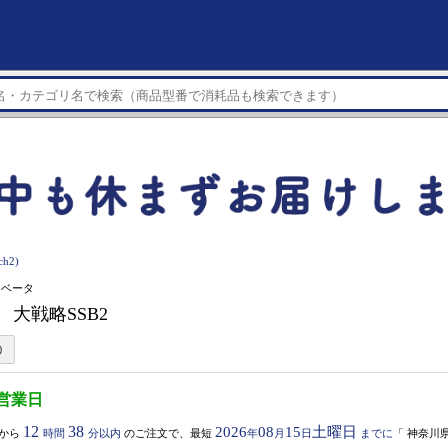
h2)
・ベータ
2】 大戦略SSB2
3営業日
12
38
2026
08
15
土曜日
から
時間
分以内
のご注文で、最短
年
月
日
までに
「
神奈川