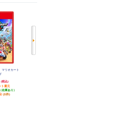
h2】 マリオカート
【B】 【Switch2】 スーパー マリ
【B】 【Switch2】 ドンキーコン
ルド
オパーティ ジャンボリー Nintendo
グ バナンザ
Switch 2 Edition ＋ ジャンボリーT
円
7,468円
7,923円
(税込)
(税込)
(税込)
V
ント還元
発送目安:
即納（在庫あり）
396円分ポイント還元
（在庫あり）
(5件)
発送目安:
即納（在庫あり）
(8件)
(8件)