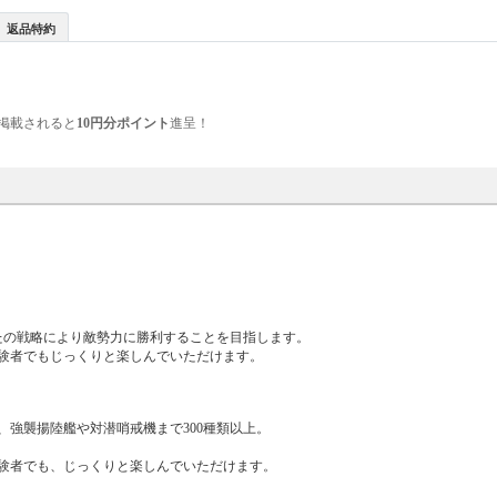
返品特約
掲載されると
10円分ポイント
進呈！
たの戦略により敵勢力に勝利することを目指します。
験者でもじっくりと楽しんでいただけます。
強襲揚陸艦や対潜哨戒機まで300種類以上。
験者でも、じっくりと楽しんでいただけます。