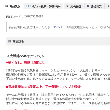
商品説明
レビュー投稿・評価(0件)
延長保証
発送目安
商品コード：
4570077240587
商品が届いた後ご使用いただき、
マイページ
の注文履歴からレビュー投稿＆
商品説明
＜大戦略SSB2について＞
■熱くなれ。戦略は個性だ。
1985年から続く現代兵器ウォー・シミュレーション、「大戦略」シリーズ。
戦闘機や戦車など陸海空300種類以上の現用兵器を駆使し、様々な戦場であな
手軽な小島から総力戦となる大規模マップまで、ターン制により初心者でも経
■登場兵器は300種類以上、完全新規50マップを収録
ゲームに登場する兵器は、現在運用されているものを中心に戦闘機・戦車から、
開発中の次世代兵器も登場します。選べる戦場は完全新規の50マップ。
手軽に遊べる小島から総力戦となる大規模マップまで、シリーズ初心者でも経