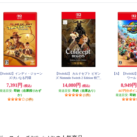
【Switch2】インディ・ジョーン
【Switch2】 カルドセプト ビギン
【A】 【Switc
ズ/大いなる円環
ズ Nintendo Switch 2 Edition 特装
ワー
版
7,391円
14,080円
8,949
(税込)
(税込)
発送目安:
即納（在庫残りわず
発送目安:
即納（在庫あり）
447円分ポイ
か）
(1件)
発送目安:
即納
(3件)