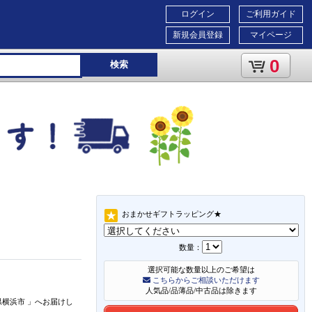
ログイン
ご利用ガイド
新規会員登録
マイページ
0
検索
おまかせギフトラッピング★
数量：
選択可能な数量以上のご希望は
こちらからご相談いただけます
人気品/品薄品/中古品は除きます
県横浜市
」
へお届けし