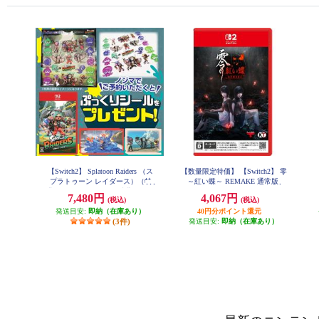
【Switch2】 Splatoon Raiders （ス
【数量限定特価】 【Switch2】 零
プラトゥーン レイダース）（特
～紅い蝶～ REMAKE 通常版
典：ノジマオリジナル特典 ぷっ
7,480円
4,067円
(税込)
(税込)
くりシール 付き）
発送目安:
即納（在庫あり）
40円分ポイント還元
(3件)
発送目安:
即納（在庫あり）