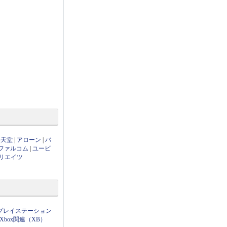
任天堂
|
アローン
|
バ
ファルコム
|
ユービ
リエイツ
プレイステーション
Xbox関連（XB）