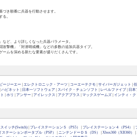
に基づき順番に兵器を行動させます。
する。
」など、より詳しくなった兵器パラメータ。
闘攻撃機」「対潜哨戒機」などの多数の追加兵器タイプ。
ゲームを深める新たな要素が盛りだくさんです。
ピージーエー
|
エレクトロニック・アーツ
|
コーエーテクモ
|
サイバーガジェット
|
|
ハピネット
|
日本一ソフトウェア
|
スパイク・チュンソフト
|
レベルファイブ
|
日本
フト
|
ホリ
|
アンサー
|
アイレックス
|
アクアプラス
|
マックスゲームズ
|
インティ・ク
イッチ(Switch)
|
プレイステーション５（PS5）
|
プレイステーション４（PS4）
|
イステーションポータブル（PSP）
|
ニンテンドーＤＳ（DS）
|
Xbox360（XB360）
|