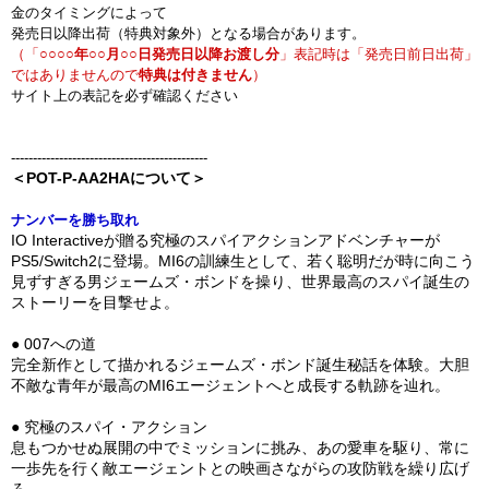
金のタイミングによって
発売日以降出荷（特典対象外）となる場合があります。
（「
○○○○年○○月○○日発売日以降お渡し分
」表記時は「発売日前日出荷」
ではありませんので
特典は付きません
）
サイト上の表記を必ず確認ください
---------------------------------------------
＜POT-P-AA2HAについて＞
ナンバーを勝ち取れ
IO Interactiveが贈る究極のスパイアクションアドベンチャーが
PS5/Switch2に登場。MI6の訓練生として、若く聡明だが時に向こう
見ずすぎる男ジェームズ・ボンドを操り、世界最高のスパイ誕生の
ストーリーを目撃せよ。
● 007への道
完全新作として描かれるジェームズ・ボンド誕生秘話を体験。大胆
不敵な青年が最高のMI6エージェントへと成長する軌跡を辿れ。
● 究極のスパイ・アクション
息もつかせぬ展開の中でミッションに挑み、あの愛車を駆り、常に
一歩先を行く敵エージェントとの映画さながらの攻防戦を繰り広げ