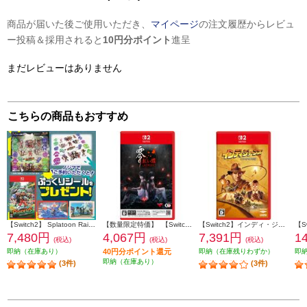
商品が届いた後ご使用いただき、
マイページ
の注文履歴からレビュ
ー投稿＆採用されると
10円分ポイント
進呈
まだレビューはありません
こちらの商品もおすすめ
【Switch2】 Splatoon Raiders （スプラトゥーン レイダース）（特典：ノジマオリジナル特典 ぷっくりシール 付き）
【数量限定特価】 【Switch2】 零 ～紅い蝶～ REMAKE 通常版
【Switch2】インディ・ジョーンズ/大いなる円環
7,480円
4,067円
7,391円
1
(税込)
(税込)
(税込)
即納（在庫あり）
40円分ポイント還元
即納（在庫残りわずか）
即
即納（在庫あり）
(3件)
(3件)