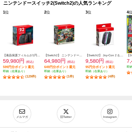
ニンテンドースイッチ2(Switch2)の人気ランキング
1
位
2
位
3
位
4
【液晶保護フィルムが1円で購入できる！】 【Switch2】 ニンテンドースイッチ2本体（日本語・国内専用）
【Switch2】 ニンテンドースイッチ2本体（日本語・国内専用） スプラトゥーン レイダース セット（特典：クッション付き ※シールは付きません）
【Switch2】 Joy-Con 2 (L) ライトパープル/(R) ライトグリーン
59,980円
64,980円
9,580円
7
(税込)
(税込)
(税込)
599円分ポイント還元
649円分ポイント還元
95円分ポイント還元
即
即納（在庫あり）
即納（在庫あり）
即納（在庫あり）
(129件)
(1件)
(4件)
メルマガ
旧Twitter
Instagram