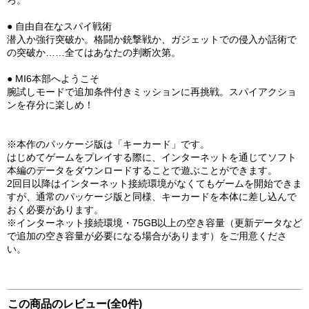
ろ。
● 自由自在なスパイ戦術
潜入か強行突破か。格闘か銃撃戦か、ガジェットでの侵入か話術で
の突破か……全てはあなたの判断次第。
● MI6本部へようこそ
腕試しモードで追加条件付きミッションに再挑戦。スパイアクショ
ンを存分に楽しめ！
※本作のパッケージ版は「キーカード」です。
はじめてゲームをプレイする際に、インターネットを通じてソフト
本編のデータをダウンロードすることで遊ぶことができます。
2回目以降はインターネット接続環境がなくてもゲームを開始できま
すが、通常のパッケージ版と同様、キーカードを本体に差し込んで
おく必要があります。
※インターネット接続環境・75GB以上の空き容量（更新データなど
で追加の空き容量が必要になる場合があります）をご用意くださ
い。
この商品のレビュー(全0件)