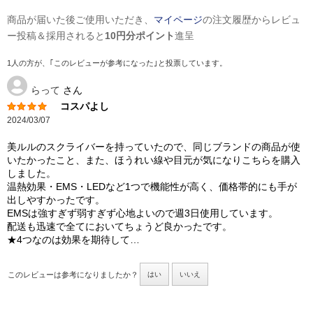
商品が届いた後ご使用いただき、
マイページ
の注文履歴からレビュ
ー投稿＆採用されると
10円分ポイント
進呈
1人の方が、｢このレビューが参考になった｣と投票しています。
らって
さん
コスパよし
2024/03/07
美ルルのスクライバーを持っていたので、同じブランドの商品が使
いたかったこと、また、ほうれい線や目元が気になりこちらを購入
しました。
温熱効果・EMS・LEDなど1つで機能性が高く、価格帯的にも手が
出しやすかったです。
EMSは強すぎず弱すぎず心地よいので週3日使用しています。
配送も迅速で全てにおいてちょうど良かったです。
★4つなのは効果を期待して…
このレビューは参考になりましたか？
はい
いいえ