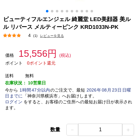
ビューティフルエンジェル 綺麗堂 LED美顔器 美ル
ル リバース メルティーピンク KRD1033N-PK
4
(1)
レビューを見る
15,556円
価格
(税込)
ポイント
0ポイント還元
送料
無料
在庫状況：
10営業日
今から
1
時間
47
分以内
のご注文で、最短
2026
年
08
月
23
日
日曜
日
までに
「
神奈川県横浜市
」
へお届けします。
ログイン
をすると、お客様のご住所への最短お届け日が表示され
ます。
－
＋
数量
1