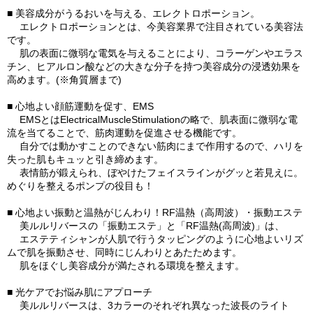
■ 美容成分がうるおいを与える、エレクトロポーション。
エレクトロポーションとは、今美容業界で注目されている美容法
です。
肌の表面に微弱な電気を与えることにより、コラーゲンやエラス
チン、ヒアルロン酸などの大きな分子を持つ美容成分の浸透効果を
高めます。(※角質層まで)
■ 心地よい顔筋運動を促す、EMS
EMSとはElectricalMuscleStimulationの略で、肌表面に微弱な電
流を当てることで、筋肉運動を促進させる機能です。
自分では動かすことのできない筋肉にまで作用するので、ハリを
失った肌もキュッと引き締めます。
表情筋が鍛えられ、ぼやけたフェイスラインがグッと若見えに。
めぐりを整えるポンプの役目も！
■ 心地よい振動と温熱がじんわり！RF温熱（高周波）・振動エステ
美ルルリバースの「振動エステ」と「RF温熱(高周波)」は、
エステティシャンが人肌で行うタッピングのように心地よいリズ
ムで肌を振動させ、同時にじんわりとあたためます。
肌をほぐし美容成分が満たされる環境を整えます。
■ 光ケアでお悩み肌にアプローチ
美ルルリバースは、3カラーのそれぞれ異なった波長のライト