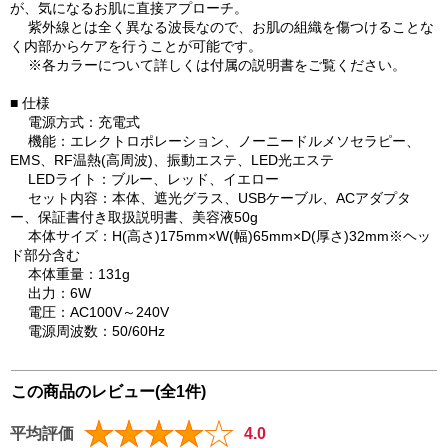
が、気になるお肌に直接アプローチ。
紫外線とは全く異なる波長なので、お肌の組織を傷つけることな
く内部からケアを行うことが可能です。
※各カラーについて詳しくは付属の説明書をご覧ください。
■ 仕様
電源方式：充電式
機能：エレクトロポレーション、ノーニードルメソセラピー、
EMS、RF温熱(高周波)、振動エステ、LED光エステ
LEDライト：ブルー、レッド、イエロー
セット内容：本体、遮光グラス、USBケーブル、ACアダプタ
ー、保証書付き取扱説明書、美容液50g
本体サイズ：H(高さ)175mm×W(幅)65mm×D(厚さ)32mm※ヘッ
ド部分含む
本体重量：131g
出力：6W
電圧：AC100V～240V
電源周波数：50/60Hz
この商品のレビュー(全1件)
平均評価
4.0