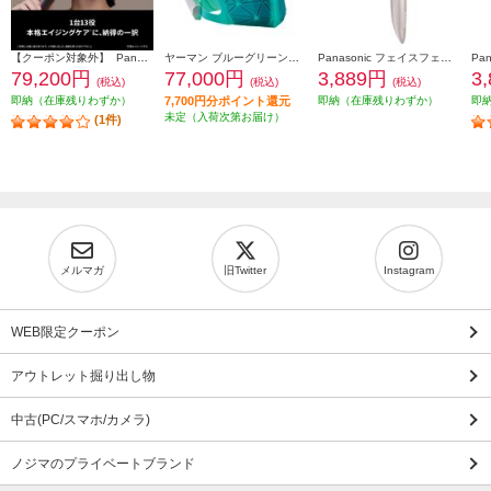
【クーポン対象外】 Panasonic バイタリフト RF EX ブラウン EH-SR86-T
ヤーマン ブルーグリーンマスクリフト YJMF4L
Panasonic フェイスフェリエ[乾電池式/密着スイングヘッド/ピンク] ES-WF63-P
79,200円
77,000円
3,889円
3
(税込)
(税込)
(税込)
即納（在庫残りわずか）
7,700円分ポイント還元
即納（在庫残りわずか）
即
未定（入荷次第お届け）
(1件)
メルマガ
旧Twitter
Instagram
WEB限定クーポン
アウトレット掘り出し物
中古(PC/スマホ/カメラ)
ノジマのプライベートブランド