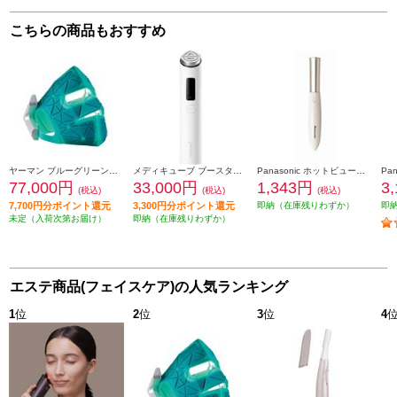
こちらの商品もおすすめ
ヤーマン ブルーグリーンマスクリフト YJMF4L
メディキューブ ブースタープロ X2 MEDICUBE ホワイト ME-BPXT
Panasonic ホットビューラー まつげくるん シルキーベージュ EH-SE11-E
77,000円
33,000円
1,343円
3
(税込)
(税込)
(税込)
7,700円分ポイント還元
3,300円分ポイント還元
即納（在庫残りわずか）
即
未定（入荷次第お届け）
即納（在庫残りわずか）
エステ商品(フェイスケア)の人気ランキング
1
位
2
位
3
位
4