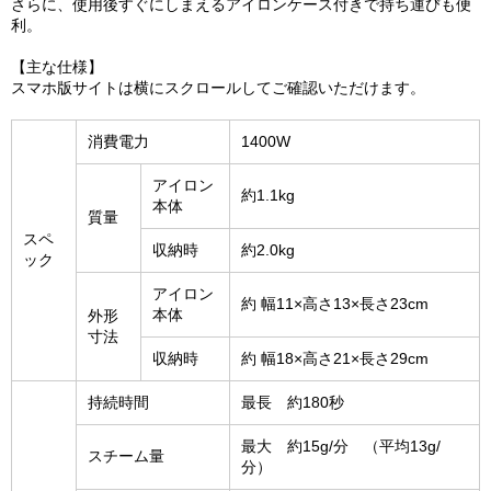
さらに、使用後すぐにしまえるアイロンケース付きで持ち運びも便
利。
【主な仕様】
スマホ版サイトは横にスクロールしてご確認いただけます。
消費電力
1400W
アイロン
約1.1kg
本体
質量
スペ
収納時
約2.0kg
ック
アイロン
約 幅11×高さ13×長さ23cm
本体
外形
寸法
収納時
約 幅18×高さ21×長さ29cm
持続時間
最長 約180秒
最大 約15g/分 （平均13g/
スチーム量
分）