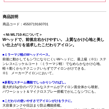
商品説明
商品コード：4550719160701
＜NI-WL710-Kについて＞
Wヘッドで、前後左右かけやすい。 上質なかけ心地と美し
い仕上がりを追求したこだわりアイロン。
■ミラーマジ軽のWヘッドベース。
前後に動かしてもシワになりにくいWヘッドに、最上級（※1）ステ
ンレス×ニッケルコート〈ミラーマジ軽〉でなめらかなかけ心地。
軽々動くからテクニックいらずでアイロンがけできる。
※1 メーカーアイロンにおいて。
■多彩なスチーム機能でしっかりシワのばし。
最大約15g/分のパワフルなスチームがアイロン面全体から噴射。
パワーショット＆マイクロスプレー搭載でがんこなシワにも。
■こだわりの使いやすさでアイロンがけをラクに。
大容量タンクや目詰まり防止機能搭載。