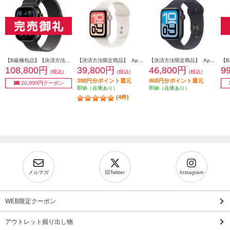
【B級梱包品】【決済方法限定商品】 APPLE Apple Watch Ultra 2（GPS + Cellularモデル）- 49mmブラックチタニウムケースとブラックチタニウムミラネーゼループ - L MX5V3J-A
【決済方法限定商品】 Apple Apple Watch SE 3（GPSモデル）- 40mmスターライトアルミニウムケースとスターライトスポーツバンド - S/M MEH34J-A
【決済方法限定商品】 Apple Apple Watch SE 3（GPSモデル）- 44mmミッドナイトアルミニウムケースとミッドナイトスポーツバンド - S/M MEHN4J-A
108,800円
39,800円
46,800円
9
(税込)
(税込)
(税込)
398円分ポイント還元
468円分ポイント還元
20,000円クーポン
即納（在庫あり）
即納（在庫あり）
(4件)
メルマガ
旧Twitter
Instagram
WEB限定クーポン
アウトレット掘り出し物