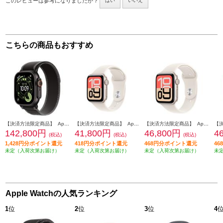
このレビューは参考になりましたか？
はい
いいえ
こちらの商品もおすすめ
【決済方法限定商品】 Apple Apple Watch Ultra 3（GPS + Cellularモデル）- 49mmブラックチタニウムケースとブラック/チャコールトレイルループ - S/M MF1D4J-A
【決済方法限定商品】 Apple Apple Watch SE 3（GPSモデル）- 40mmスターライトアルミニウムケースとスターライトスポーツバンド - M/L MEH54J-A
【決済方法限定商品】 Apple Apple Watch SE 3（GPSモデル）- 44mmスターライトアルミニウムケースとスターライトスポーツバンド - S/M MEHG4J-A
142,800円
41,800円
46,800円
4
(税込)
(税込)
(税込)
1,428円分ポイント還元
418円分ポイント還元
468円分ポイント還元
4
未定（入荷次第お届け）
未定（入荷次第お届け）
未定（入荷次第お届け）
未
Apple Watchの人気ランキング
1
位
2
位
3
位
4