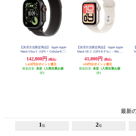
【決済方法限定商品】 Apple Apple
【決済方法限定商品】 Apple Apple
【
Watch Ultra 3（GPS + Cellularモデ
Watch SE 3（GPSモデル）- 40mm
W
ル）- 49mmブラックチタニウムケ
スターライトアルミニウムケース
142,800円
41,800円
(税込)
(税込)
ースとブラック/チャコールトレイ
とスターライトスポーツバンド -
M/L MEH54J-A
ルループ - S/M MF1D4J-A
1,428円分ポイント還元
418円分ポイント還元
発送目安:
未定（入荷次第お届
発送目安:
未定（入荷次第お届
け）
け）
最新のA
1
2
位
位