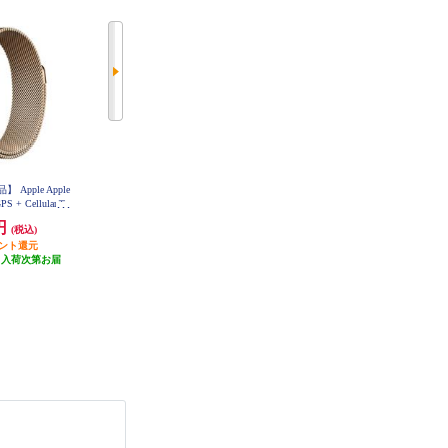
pple Apple
【決済方法限定商品】 Apple Apple
【決済方法限定商品】 Apple Apple
GPS + Cellularモ
Watch SE 3（GPSモデル）- 44mm
Watch Series 11（GPS + Cellularモ
ゴールドチタニウム
ミッドナイトアルミニウムケース
デル）- 42mmゴールドチタニウム
0円
46,800円
134,800円
(税込)
(税込)
(税込)
ミラネーゼルー
とミッドナイトスポーツバンド -
ケースとゴールドミラネーゼルー
S/M MEHN4J-A
イント還元
FD74J-A
468円分ポイント還元
1,348円分ポイント還元
プ MF8Y4J-A
（入荷次第お届
発送目安:
即納（在庫あり）
発送目安:
未定（入荷次第お届
）
け）