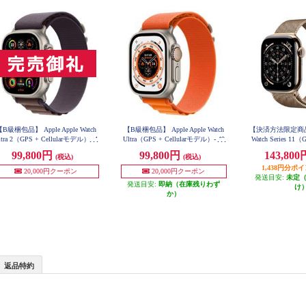
B級梱包品】 Apple Apple Watch
【B級梱包品】 Apple Apple Watch
【決済方法限定商品】 A
ltra 2（GPS + Cellularモデル）- 4
Ultra（GPS + Cellularモデル）- 49
Watch Series 11（
9mmチタニウムケースとインディ
mmチタニウムケースとオレンジ
デル）- 46mm
99,800円
99,800円
143,80
(税込)
(税込)
アルパインループ - S【2023年9
アルパインループ - S【2022年9月
ケースとゴールド
月モデル】 MRER3J-A
モデル】 MNHH3J-A
1,438円分ポ
プ - S/M M
20,000円クーポン
20,000円クーポン
発送目安:
未定
発送目安:
即納（在庫残りわず
け
か）
返品特約