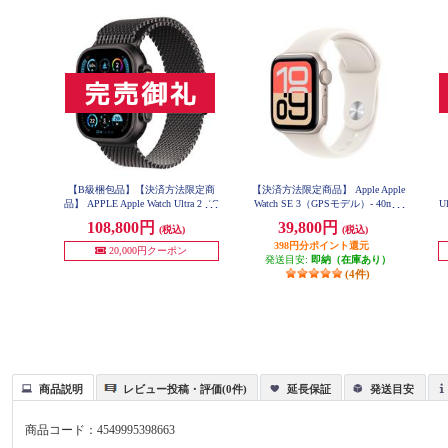
【B級梱包品】【決済方法限定商
【決済方法限定商品】 Apple Apple
【
品】 APPLE Apple Watch Ultra 2（G
Watch SE 3（GPSモデル）- 40mm
U
PS + Cellularモデル）- 49mmブラ
スターライトアルミニウムケース
108,800円
39,800円
(税込)
(税込)
ックチタニウムケースとブラック
とスターライトスポーツバンド -
ゴ
S/M MEH34J-A
チタニウムミラネーゼループ - L
398円分ポイント還元
20,000円クーポン
MX5V3J-A
発送目安:
即納（在庫あり）
(4件)
商品説明
レビュー投稿・評価(0件)
延長保証
発送目安
商品コード：
4549995398663