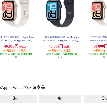
決済方法限定商品】 Apple Apple
【決済方法限定商品】 Apple Apple
【決済方法限定商品】 A
atch SE 3（GPSモデル）- 44mm
Watch SE 3（GPSモデル）- 44mm
Watch SE 3（GPS
スターライトアルミニウムケース
ミッドナイトアルミニウムケース
ル）- 40mmス
46,800円
46,800円
50,800
(税込)
(税込)
とスターライトスポーツバンド -
とミッドナイトスポーツバンド -
ウムケースとスタ
S/M MEHG4J-A
M/L MEHQ4J-A
468円分ポイント還元
468円分ポイント還元
ツバンド - S/M
508円分ポイ
発送目安:
未定（入荷次第お届
発送目安:
未定（入荷次第お届
発送目安:
未定
け）
け）
け
pple Watchの人気商品
3
4
5
位
位