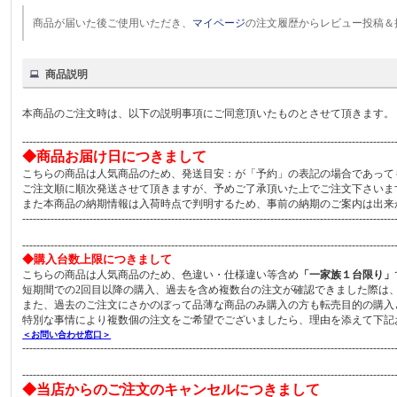
商品が届いた後ご使用いただき、
マイページ
の注文履歴からレビュー投稿＆
商品説明
本商品のご注文時は、以下の説明事項にご同意頂いたものとさせて頂きます。
---------------------------------------------------------------------------------------------------------
◆商品お届け日につきまして
こちらの商品は人気商品のため、発送目安：が「予約」の表記の場合であって
ご注文順に順次発送させて頂きますが、予めご了承頂いた上でご注文下さいま
また本商品の納期情報は入荷時点で判明するため、事前の納期のご案内は出来
---------------------------------------------------------------------------------------------------------
---------------------------------------------------------------------------------------------------------
◆購入台数上限につきまして
こちらの商品は人気商品のため、色違い・仕様違い等含め
「一家族１台限り」
短期間での2回目以降の購入、過去を含め複数台の注文が確認できました際は
また、過去のご注文にさかのぼって品薄な商品のみ購入の方も転売目的の購入
特別な事情により複数個の注文をご希望でございましたら、理由を添えて下記
＜お問い合わせ窓口＞
---------------------------------------------------------------------------------------------------------
---------------------------------------------------------------------------------------------------------
◆当店からのご注文のキャンセルにつきまして