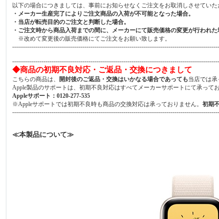
以下の場合につきましては、事前にお知らせなくご注文をお取消しさせていた
・メーカー生産完了によりご注文商品の入荷が不可能となった場合。
・当店が転売目的のご注文と判断した場合。
・ご注文時から商品入荷までの間に、メーカーにて販売価格の変更が行われた
※改めて変更後の販売価格にてご注文をお願い致します。
---------------------------------------------------------------------------------------------------------
---------------------------------------------------------------------------------------------------------
◆商品の初期不良対応・ご返品・交換につきまして
こちらの商品は、
開封後のご返品・交換はいかなる場合であっても
当店では承
Apple製品のサポートは、初期不良対応はすべてメーカーサポートにて承って
Appleサポート：0120-277-535
※Appleサポートでは初期不良時も商品の交換対応は承っておりません。
初期
---------------------------------------------------------------------------------------------------------
≪本製品について≫