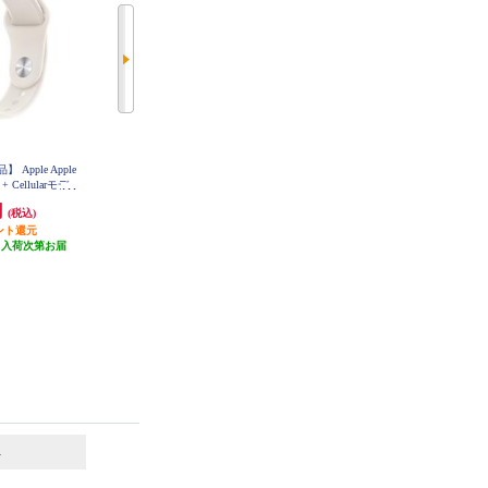
pple Apple
【決済方法限定商品】 Apple Apple
【決済方法限定商品】 Apple Apple
 + Cellularモデ
Watch SE 3（GPS + Cellularモデ
Watch Series 11（GPSモデル）- 42
ターライトアルミニ
ル）- 44mmミッドナイトアルミニ
mmジェットブラックアルミニウ
円
55,800円
71,800円
(税込)
(税込)
(税込)
ーライトスポー
ウムケースとミッドナイトスポー
ムケースとブラックスポーツバン
 MEP64J-A
ント還元
ツバンド - S/M MEPH4J-A
558円分ポイント還元
718円分ポイント還元
ド - M/L MEQU4J-A
（入荷次第お届
発送目安:
未定（入荷次第お届
発送目安:
未定（入荷次第お届
）
け）
け）
6
7
位
位
位