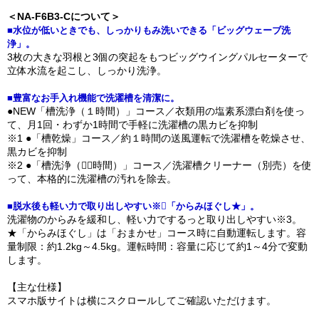
＜NA-F6B3-Cについて＞
■水位が低いときでも、しっかりもみ洗いできる「ビッグウェーブ洗
浄」。
3枚の大きな羽根と3個の突起をもつビッグウイングパルセーターで
立体水流を起こし、しっかり洗浄。
■豊富なお手入れ機能で洗濯槽を清潔に。
●NEW「槽洗浄（１時間）」コース／衣類用の塩素系漂白剤を使っ
て、月1回・わずか1時間で手軽に洗濯槽の黒カビを抑制
※1 ●「槽乾燥」コース／約１時間の送風運転で洗濯槽を乾燥させ、
黒カビを抑制
※2 ●「槽洗浄（􏚲􏚲時間）」コース／洗濯槽クリーナー（別売）を使
って、本格的に洗濯槽の汚れを除去。
■脱水後も軽い力で取り出しやすい※􏚴「からみほぐし★」。
洗濯物のからみを緩和し、軽い力でするっと取り出しやすい※3。
★「からみほぐし」は「おまかせ」コース時に自動運転します。容
量制限：約1.2kg～4.5kg。運転時間：容量に応じて約1～4分で変動
します。
【主な仕様】
スマホ版サイトは横にスクロールしてご確認いただけます。