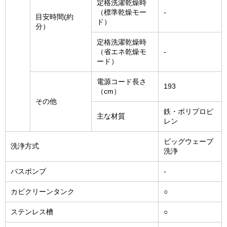
定格洗濯乾燥時
（標準乾燥モー
-
目安時間(約
ド）
分）
定格洗濯乾燥時
（省エネ乾燥モ
-
ード）
電源コード長さ
193
（cm）
その他
鉄・ポリプロピ
主な材質
レン
ビッグウェーブ
洗浄方式
洗浄
バスポンプ
-
カビクリーンタンク
○
ステンレス槽
○