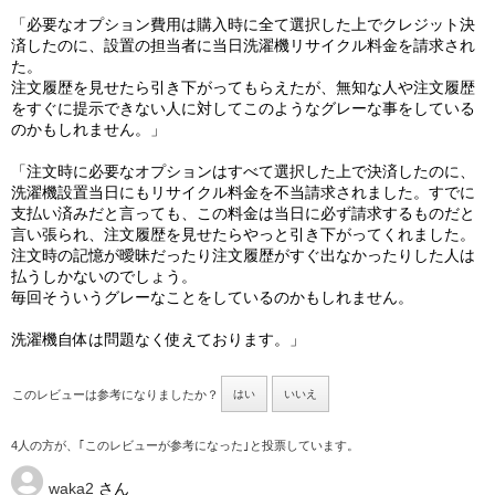
「必要なオプション費用は購入時に全て選択した上でクレジット決
済したのに、設置の担当者に当日洗濯機リサイクル料金を請求され
た。
注文履歴を見せたら引き下がってもらえたが、無知な人や注文履歴
をすぐに提示できない人に対してこのようなグレーな事をしている
のかもしれません。」
「注文時に必要なオプションはすべて選択した上で決済したのに、
洗濯機設置当日にもリサイクル料金を不当請求されました。すでに
支払い済みだと言っても、この料金は当日に必ず請求するものだと
言い張られ、注文履歴を見せたらやっと引き下がってくれました。
注文時の記憶が曖昧だったり注文履歴がすぐ出なかったりした人は
払うしかないのでしょう。
毎回そういうグレーなことをしているのかもしれません。
洗濯機自体は問題なく使えております。」
このレビューは参考になりましたか？
はい
いいえ
4人の方が、｢このレビューが参考になった｣と投票しています。
waka2
さん