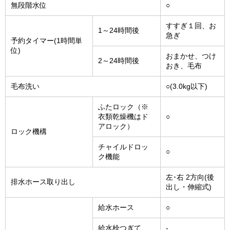
無段階水位
○
すすぎ１回、お
1～24時間後
急ぎ
予約タイマー(1時間単
位)
おまかせ、つけ
2～24時間後
おき、毛布
毛布洗い
○(3.0kg以下)
ふたロック（※
衣類乾燥機はド
○
アロック）
ロック機構
チャイルドロッ
○
ク機能
左･右 2方向(後
排水ホース取り出し
出し・伸縮式)
給水ホース
○
給水栓つぎて
-