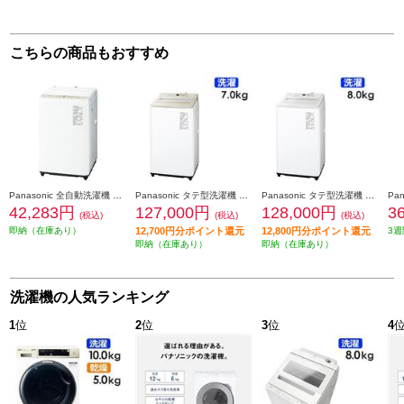
こちらの商品もおすすめ
Panasonic 全自動洗濯機 ライトベージュ NA-F6B5-C
Panasonic タテ型洗濯機 【7kg/ナチュラルベージュ】 ★大型配送対象商品 NA-FA7H6-C
Panasonic タテ型洗濯機 【8kg/ホワイト】 ★大型配送対象商品 NA-FA8H6-W
42,283円
127,000円
128,000円
3
(税込)
(税込)
(税込)
即納（在庫あり）
12,700円分ポイント還元
12,800円分ポイント還元
3週
即納（在庫あり）
即納（在庫あり）
洗濯機の人気ランキング
1
位
2
位
3
位
4