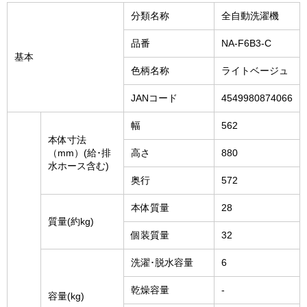
分類名称
全自動洗濯機
品番
NA-F6B3-C
基本
色柄名称
ライトベージュ
JANコード
4549980874066
幅
562
本体寸法
（mm）(給･排
高さ
880
水ホース含む)
奥行
572
本体質量
28
質量(約kg)
個装質量
32
洗濯･脱水容量
6
乾燥容量
-
容量(kg)