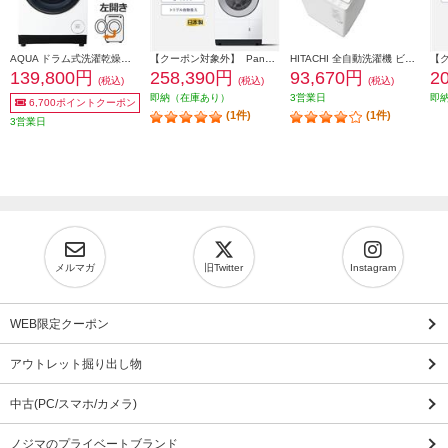
AQUA ドラム式洗濯乾燥機 洗濯10kg 乾燥5kg 左開き ホワイト ★大型配送対象商品 AQW-DM10R-LW
【クーポン対象外】 Panasonic ドラム式洗濯乾燥機 左開き マットホワイト ★大型配送対象商品 NA-LX127EL-W
HITACHI 全自動洗濯機 ビートウォッシュ[洗濯8kg/ホワイト］★大型配送対象商品 BW-V80M-W
139,800円
258,390円
93,670円
2
(税込)
(税込)
(税込)
即納（在庫あり）
3営業日
即
6,700ポイントクーポン
(1件)
(1件)
3営業日
メルマガ
旧Twitter
Instagram
WEB限定クーポン
アウトレット掘り出し物
中古(PC/スマホ/カメラ)
ノジマのプライベートブランド