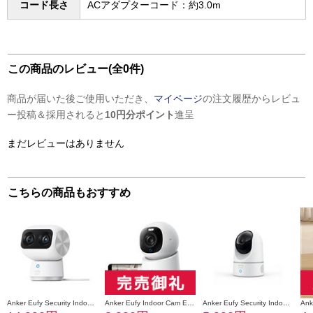
コード長さ
ACアダプターコード：約3.0m
この商品のレビュー(全0件)
商品が届いた後ご使用いただき、
マイページ
の注文履歴からレビュ
ー投稿＆採用されると
10円分ポイント
進呈
まだレビューはありません
こちらの商品もおすすめ
Anker Eufy Security Indoor Cam S350 [見守りカメラ /無線 /暗視対応] T8416521
Anker Eufy Indoor Cam E30 [暗視対応] T8417520
Anker Eufy Security Indoor Cam E220 T8410N26