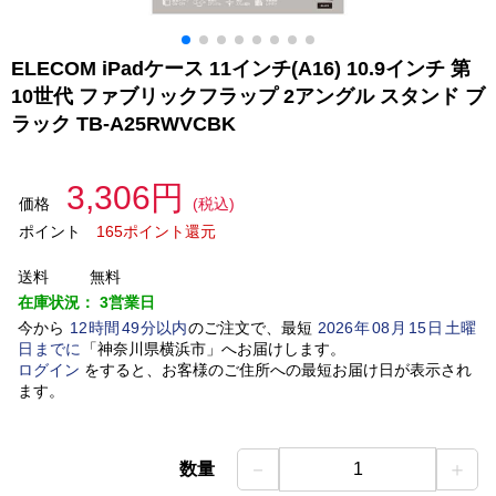
ELECOM iPadケース 11インチ(A16) 10.9インチ 第
10世代 ファブリックフラップ 2アングル スタンド ブ
ラック TB-A25RWVCBK
3,306円
価格
(税込)
ポイント
165ポイント還元
送料
無料
在庫状況：
3営業日
今から
12
時間
49
分以内
のご注文で、最短
2026
年
08
月
15
日
土曜
日
までに
「
神奈川県横浜市
」
へお届けします。
ログイン
をすると、お客様のご住所への最短お届け日が表示され
ます。
－
＋
数量
1