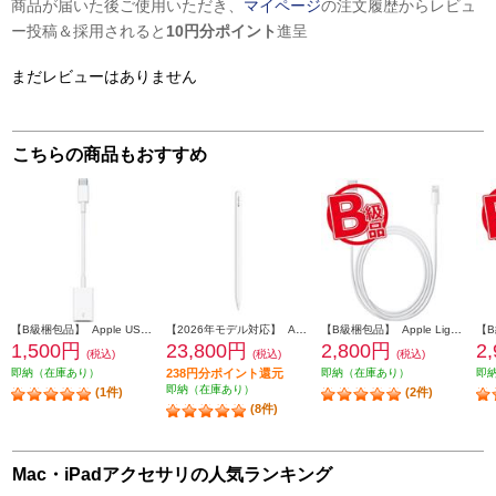
商品が届いた後ご使用いただき、
マイページ
の注文履歴からレビュ
ー投稿＆採用されると
10円分ポイント
進呈
まだレビューはありません
こちらの商品もおすすめ
【B級梱包品】 Apple USB-C-USB アダプタ MJ1M2AMA
【2026年モデル対応】 Apple Apple Pencil Pro MX2D3ZA-A
【B級梱包品】 Apple Lightning - USBケーブル 2m MD819AM-A
1,500円
23,800円
2,800円
2
(税込)
(税込)
(税込)
即納（在庫あり）
238円分ポイント還元
即納（在庫あり）
即
即納（在庫あり）
(1件)
(2件)
(8件)
Mac・iPadアクセサリの人気ランキング