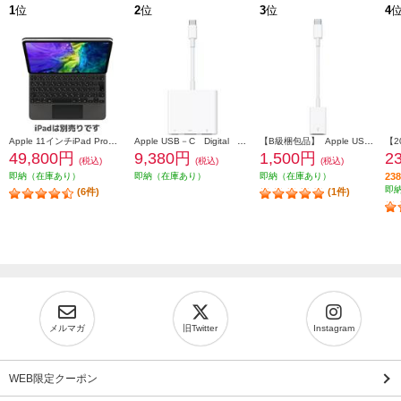
1
位
2
位
3
位
4
Apple 11インチiPad Pro（第4/3/2/1世代）・iPad Air（第5/4世代）用 Magic Keyboard【日本語キーボード/ブラック/2021年春モデル】 MXQT2J-A
Apple USB－C Digital AV Multiportアダプタ MW5M3ZAA
【B級梱包品】 Apple USB-C-USB アダプタ MJ1M2AMA
49,800円
9,380円
1,500円
2
(税込)
(税込)
(税込)
即納（在庫あり）
即納（在庫あり）
即納（在庫あり）
2
即
(6件)
(1件)
メルマガ
旧Twitter
Instagram
WEB限定クーポン