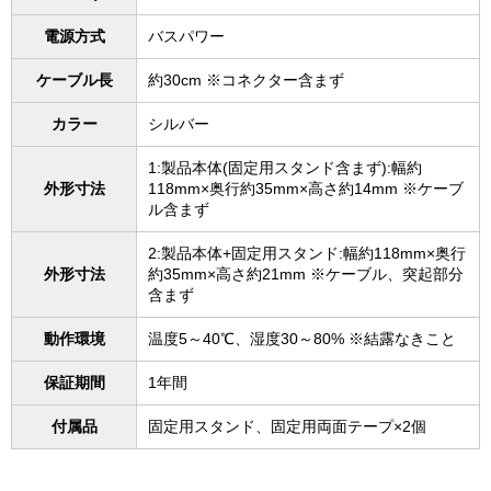
電源方式
バスパワー
ケーブル長
約30cm ※コネクター含まず
カラー
シルバー
1:製品本体(固定用スタンド含まず):幅約
外形寸法
118mm×奥行約35mm×高さ約14mm ※ケーブ
ル含まず
2:製品本体+固定用スタンド:幅約118mm×奥行
外形寸法
約35mm×高さ約21mm ※ケーブル、突起部分
含まず
動作環境
温度5～40℃、湿度30～80% ※結露なきこと
保証期間
1年間
付属品
固定用スタンド、固定用両面テープ×2個