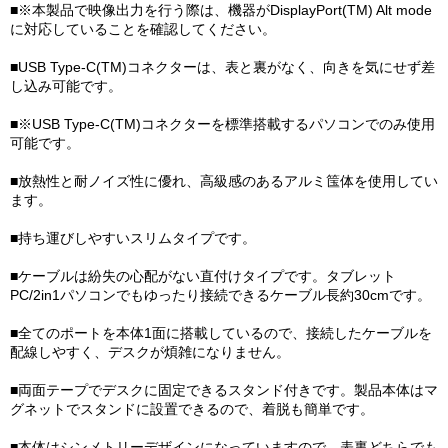
■※本製品で映像出力を行う際は、機器がDisplayPort(TM) Alt mode
に対応していることを確認してください。
■USB Type-C(TM)コネクターは、表と裏がなく、向きを気にせず差
し込み可能です。
■※USB Type-C(TM)コネクターを標準搭載するパソコンでのみ使用
可能です。
■放熱性と耐ノイズ性に優れ、高級感のあるアルミ筺体を使用してい
ます。
■持ち運びしやすいスリムタイプです。
■ケーブルは紛失の心配がない直付けタイプです。タブレット
PC/2in1パソコンでもゆったり接続できるケーブル長約30cmです。
■全てのポートを本体1面に搭載しているので、接続したケーブルを
配線しやすく、デスクが煩雑になりません。
■両面テープでデスクに固定できるスタンド付きです。製品本体はマ
グネットでスタンドに設置できるので、着脱も簡単です。
■本体はシンメトリーデザインになっていますので、表裏どちらでも