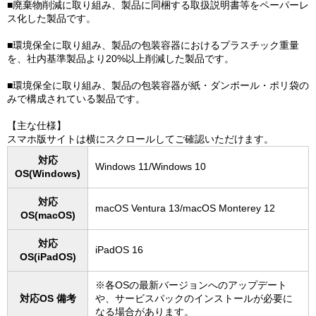
■廃棄物削減に取り組み、製品に同梱する取扱説明書等をペーパーレ
ス化した製品です。
■環境保全に取り組み、製品の包装容器におけるプラスチック重量
を、社内基準製品より20%以上削減した製品です。
■環境保全に取り組み、製品の包装容器が紙・ダンボール・ポリ袋の
みで構成されている製品です。
【主な仕様】
スマホ版サイトは横にスクロールしてご確認いただけます。
対応
Windows 11/Windows 10
OS(Windows)
対応
macOS Ventura 13/macOS Monterey 12
OS(macOS)
対応
iPadOS 16
OS(iPadOS)
※各OSの最新バージョンへのアップデート
対応OS 備考
や、サービスパックのインストールが必要に
なる場合があります。