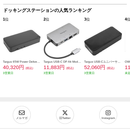
ドッキングステーションの人気ランキング
1
位
2
位
3
位
4
Targus 65W Power Delivery搭載ユニバーサルUSB-C DV4Kドッキングステーション DOCK310USZ-50
Targus USB-C DP Alt Mode シングルビデオ 4K HDMI/VGA ドッキングステーション（100W PDパススルー付） DOCK419AP-55
Targus USB-CユニバーサルDV4Kドッキングステーション（100W Power Delivery対応） DOCK182USZ-86
40,320円
11,883円
52,060円
1
(税込)
(税込)
(税込)
3営業日
3営業日
3営業日
未
メルマガ
旧Twitter
Instagram