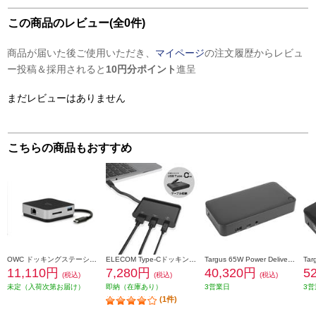
この商品のレビュー(全0件)
商品が届いた後ご使用いただき、
マイページ
の注文履歴からレビュ
ー投稿＆採用されると
10円分ポイント
進呈
まだレビューはありません
こちらの商品もおすすめ
OWC ドッキングステーション OWC USB-C Travel Dock E【SD/LAN/保証2年間】 OWCTCDK6P2SG
ELECOM Type-Cドッキングステーション USB PD対応 充電＆データ転送用Type-C1ポート USB(3.0)ポート HDMI1ポート ケーブル収納 ブラック DST-C06BK
Targus 65W Power Delivery搭載ユニバーサルUSB-C DV4Kドッキングステーション DOCK310USZ-50
11,110円
7,280円
40,320円
5
(税込)
(税込)
(税込)
未定（入荷次第お届け）
即納（在庫あり）
3営業日
3営
(1件)