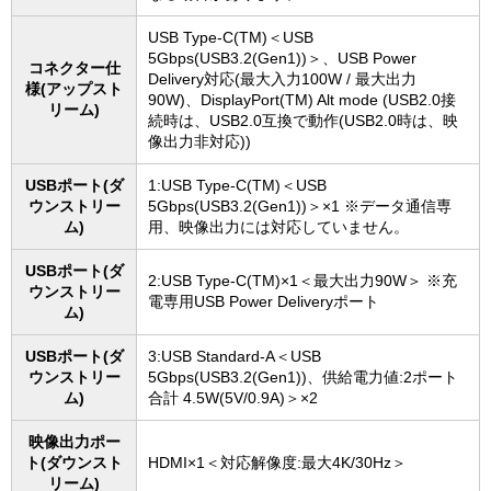
USB Type-C(TM)＜USB
5Gbps(USB3.2(Gen1))＞、USB Power
コネクター仕
Delivery対応(最大入力100W / 最大出力
様(アップスト
90W)、DisplayPort(TM) Alt mode (USB2.0接
リーム)
続時は、USB2.0互換で動作(USB2.0時は、映
像出力非対応))
USBポート(ダ
1:USB Type-C(TM)＜USB
ウンストリー
5Gbps(USB3.2(Gen1))＞×1 ※データ通信専
ム)
用、映像出力には対応していません。
USBポート(ダ
2:USB Type-C(TM)×1＜最大出力90W＞ ※充
ウンストリー
電専用USB Power Deliveryポート
ム)
USBポート(ダ
3:USB Standard-A＜USB
ウンストリー
5Gbps(USB3.2(Gen1))、供給電力値:2ポート
ム)
合計 4.5W(5V/0.9A)＞×2
映像出力ポー
ト(ダウンスト
HDMI×1＜対応解像度:最大4K/30Hz＞
リーム)