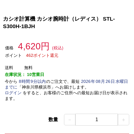
カシオ計算機 カシオ腕時計（レディス） STL-
S300H-1BJH
4,620円
価格
(税込)
ポイント
462ポイント還元
送料
無料
在庫状況：
10営業日
今から
8
時間
9
分以内
のご注文で、最短
2026
年
08
月
26
日
水曜日
までに
「
神奈川県横浜市
」
へお届けします。
ログイン
をすると、お客様のご住所への最短お届け日が表示され
ます。
－
＋
数量
1