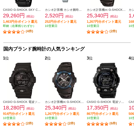
CASIO G-SHOCK SKY COCKPIT GW-3000B-1AJF
カシオ計算機 カシオ腕時計（レディス） LA670WA-1A2JF
カシオ計算機㈱ G-SHOCK ブラック×ブルー AWG-M100BC-2AJF
29,260円
2,520円
25,340円
1
(税込)
(税込)
(税込)
1,463円分ポイント還元
252円分ポイント還元
1,267円分ポイント還元
1
即納（在庫残りわずか）
10営業日
10営業日
10
(4件)
(2件)
国内ブランド腕時計の人気ランキング
1
位
2
位
3
位
4
CASIO G-SHOCK 電波ソーラー マルチバンド6 GW-8900A-1JF
カシオ計算機㈱ G-SHOCK ブラック×ブルー AWG-M100BC-2AJF
CASIO G-SHOCK 電波ソーラー マルチバンド6 ブラック メンズ GW-7900B-1JF
18,280円
25,340円
17,350円
1
(税込)
(税込)
(税込)
914円分ポイント還元
1,267円分ポイント還元
867円分ポイント還元
5
10営業日
10営業日
10営業日
10
(2件)
(2件)
(6件)