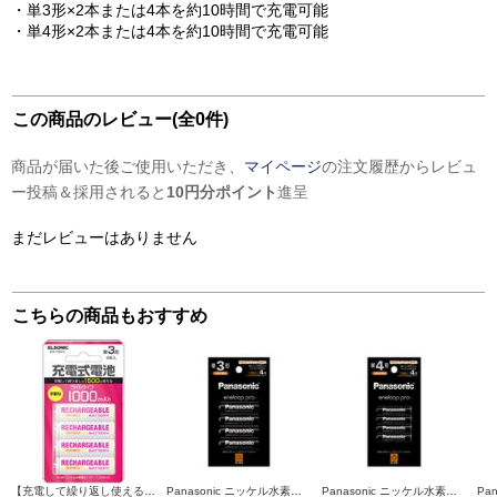
・単3形×2本または4本を約10時間で充電可能
・単4形×2本または4本を約10時間で充電可能
この商品のレビュー(全0件)
商品が届いた後ご使用いただき、
マイページ
の注文履歴からレビュ
ー投稿＆採用されると
10円分ポイント
進呈
まだレビューはありません
こちらの商品もおすすめ
【充電して繰り返し使える】 ELSONIC 充電式電池【単3電池/4本入り/1000mAh】 ECK-T3N4L
Panasonic ニッケル水素電池エネループ【単3形/4本パック/ハイエンドモデル】 BK-3HCD-4H
Panasonic ニッケル水素電池エネループ【単4形/4本パック/ハイエンドモデル】 BK-4HCD-4H