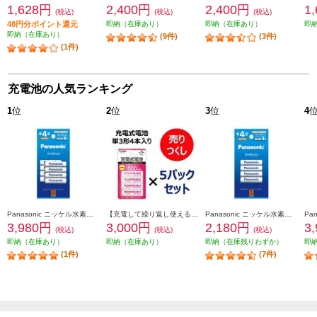
1,628円
2,400円
2,400円
1
(税込)
(税込)
(税込)
48円分ポイント還元
即納（在庫あり）
即納（在庫あり）
即
即納（在庫あり）
(9件)
(3件)
(1件)
充電池の人気ランキング
1
位
2
位
3
位
4
Panasonic ニッケル水素電池エネループ【単4形/8本パック/スタンダードモデル】 BK-4MCDK-8H
【充電して繰り返し使える】 ELSONIC 【5パックセット】充電式電池【単3電池/4本入り/1000mAh】 ECKT3N4L-ESET
Panasonic ニッケル水素電池エネループ【単4形/4本パック/スタンダードモデル】 BK-4MCDK-4H
3,980円
3,000円
2,180円
3
(税込)
(税込)
(税込)
即納（在庫あり）
即納（在庫あり）
即納（在庫残りわずか）
即
(1件)
(7件)