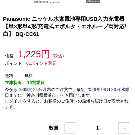
Panasonic ニッケル水素電池専用USB入力充電器
【単3形単4形/充電式エボルタ・エネループ両対応/
白】 BQ-CC61
1,225円
価格
(税込)
ポイント
61ポイント還元
送料
無料
在庫状況：
10営業日
今から
16
時間
24
分以内
のご注文で、最短
2026
年
08
月
26
日
水曜
日
までに
「
神奈川県横浜市
」
へお届けします。
ログイン
をすると、お客様のご住所への最短お届け日が表示され
ます。
－
＋
数量
1