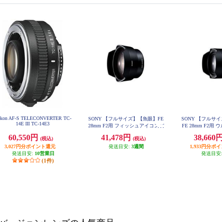
ikon AF-S TELECONVERTER TC-
SONY 【フルサイズ】【魚眼】FE
SONY 【フルサ
14E III TC-14E3
28mm F2用 フィッシュアイコンバ
FE 28mm F2
ーター SEL057FEC-Q
ンバーター SEL
60,550円
41,478円
38,660
(税込)
(税込)
3,027円分ポイント還元
発送目安:
3週間
1,933円分ポ
発送目安:
10営業日
発送目安
(1件)