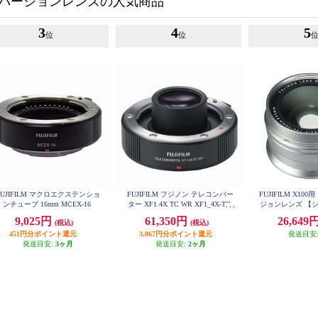
バージョンレンズの人気商品
3
4
5
位
位
FUJIFILM マクロエクステンショ
FUJIFILM フジノン テレコンバー
FUJIFILM X10
ンチューブ 16mm MCEX-16
ター XF1.4X TC WR XF1_4X-TC-
ジョンレンズ 【シ
WR
X100
9,025円
61,350円
26,649
(税込)
(税込)
451円分ポイント還元
3,067円分ポイント還元
発送目安
発送目安:
3ヶ月
発送目安:
2ヶ月