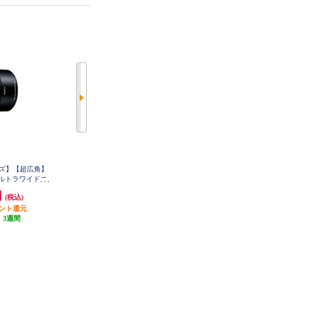
イズ】【超広角】
SONY 【フルサイズ】1.4X テレコ
SONY 【フルサイズ】2X テレコン
用 ウルトラワイドコ
ンバーター SEL14TC-Q
バーター SEL20TC-Q
075UWC-Q
円
70,010円
70,010円
(税込)
(税込)
(税込)
イント還元
3,500円分ポイント還元
3,500円分ポイント還元
:
3週間
発送目安:
4週間
発送目安:
4週間