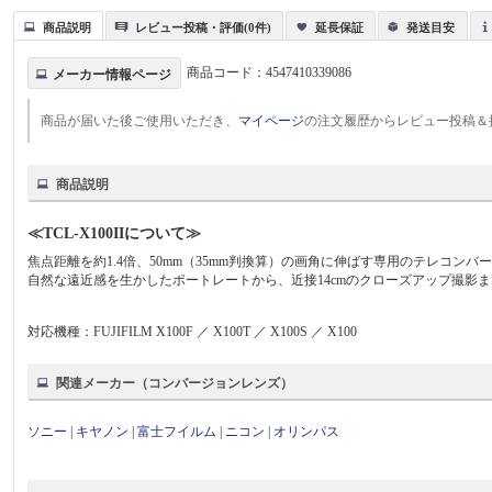
商品説明
レビュー投稿・評価(0件)
延長保証
発送目安
商品コード：
4547410339086
メーカー情報ページ
商品が届いた後ご使用いただき、
マイページ
の注文履歴からレビュー投稿＆
商品説明
≪TCL-X100IIについて≫
焦点距離を約1.4倍、50mm（35mm判換算）の画角に伸ばす専用のテレコンバ
自然な遠近感を生かしたポートレートから、近接14cmのクローズアップ撮影
対応機種：FUJIFILM X100F ／ X100T ／ X100S ／ X100
関連メーカー（コンバージョンレンズ）
ソニー
|
キヤノン
|
富士フイルム
|
ニコン
|
オリンパス