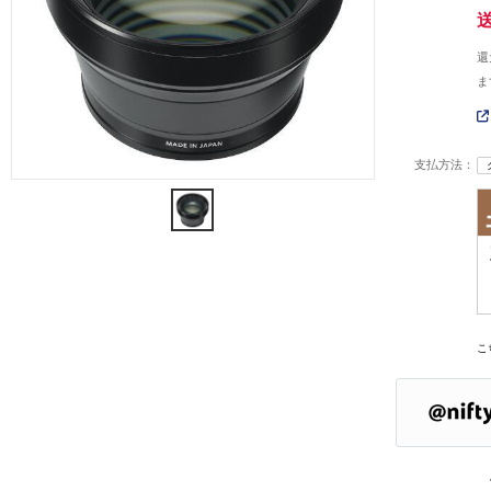
還
ま
支払方法：
こ