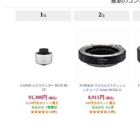
最新のコン
1
2
位
位
CANON エクステンダー RF2X RF
FUJIFILM マクロエクステンショ
2X
ンチューブ 11mm MCEX-11
91,300円
8,911円
(税込)
(税込)
9,130円分ポイント還元
445円分ポイント還元
発送目安:
5営業日
発送目安:
3ヶ月
(4件)
(1件)