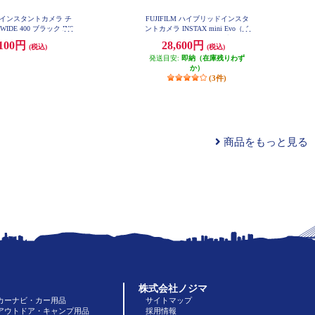
LM インスタントカメラ チ
FUJIFILM ハイブリッドインスタ
x WIDE 400 ブラック INS
ントカメラ INSTAX mini Evo（イ
IDE400-BLK
ンスタックスミニエボ）ブラウン
,100円
28,600円
(税込)
(税込)
INS-mini-EVO-BR-C
発送目安:
即納（在庫残りわず
か）
(3件)
商品をもっと見る
株式会社ノジマ
カーナビ・カー用品
サイトマップ
アウトドア・キャンプ用品
採用情報