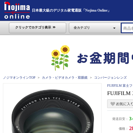
日本最大級のデジタル家電通販「Nojima Online」
クリックでカテゴリ表示
全カテゴリ
ノジマオンラインTOP
カメラ・ビデオカメラ・双眼鏡
コンバージョンレンズ
FUJIFILM 富士
FUJIFI
発送目安：
2
価格：