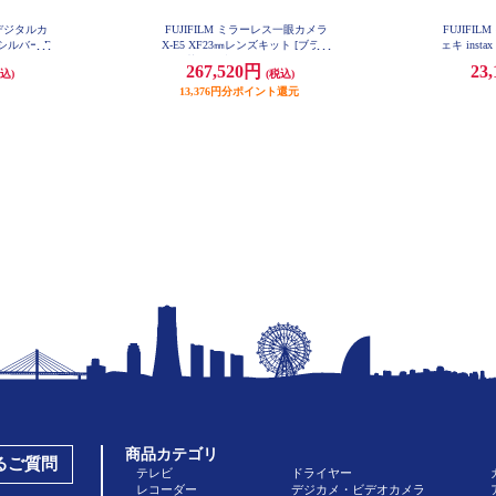
トデジタルカ
FUJIFILM ミラーレス一眼カメラ
FUJIFI
I シルバー F
X-E5 XF23㎜レンズキット [ブラッ
ェキ insta
W
ク/日英2か国語モデル] X-E5LK-23-
267,520円
23
込)
(税込)
B-JP
13,376円分ポイント還元
商品カテゴリ
あるご質問
テレビ
ドライヤー
レコーダー
デジカメ・ビデオカメラ