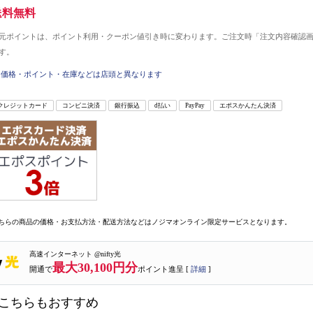
送料無料
元ポイントは、ポイント利用・クーポン値引き時に変わります。ご注文時「注文内容確認
す。
価格・ポイント・在庫などは店頭と異なります
クレジットカード
コンビニ決済
銀行振込
d払い
PayPay
エポスかんたん決済
ちらの商品の価格・お支払方法・配送方法などはノジマオンライン限定サービスとなります。
高速インターネット @nifty光
最大30,100円分
開通で
ポイント進呈 [
詳細
]
こちらもおすすめ