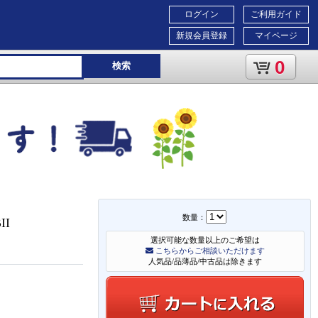
ログイン
ご利用ガイド
新規会員登録
マイページ
0
検索
数量：
II
選択可能な数量以上のご希望は
こちらからご相談いただけます
人気品/品薄品/中古品は除きます