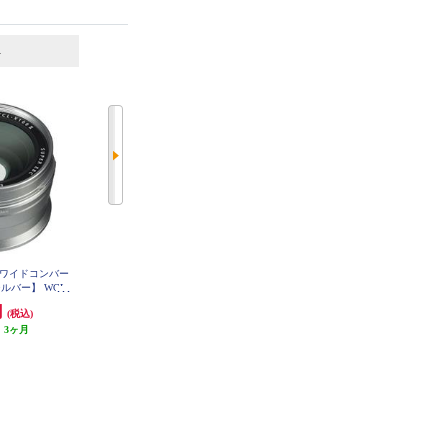
6
7
位
位
位
0用 ワイドコンバー
FUJIFILM X100用 ワイドコンバー
FUJIFILM X100用 テレコンバージ
ルバー】 WCL-
ジョンレンズ ブラック WCL-X100
ョンレンズ 【シルバー】 TCL-X10
SII
BII
0SII
円
26,649円
28,150円
(税込)
(税込)
(税込)
:
3ヶ月
発送目安:
3ヶ月
1,407円分ポイント還元
発送目安:
3ヶ月