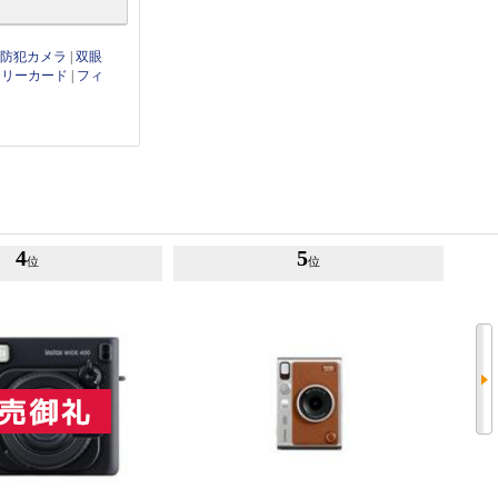
・防犯カメラ
|
双眼
モリーカード
|
フィ
4
5
位
位