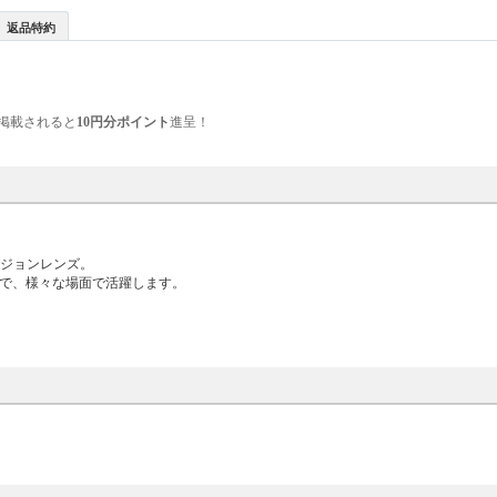
返品特約
掲載されると
10円分ポイント
進呈！
ージョンレンズ。
まで、様々な場面で活躍します。