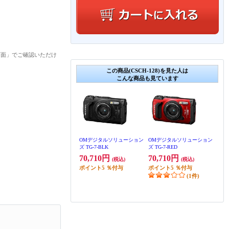
画面」でご確認いただけ
この商品(CSCH-128)を見た人は
こんな商品も見ています
OMデジタルソリューション
OMデジタルソリューション
ズ TG-7-BLK
ズ TG-7-RED
70,710円
70,710円
(税込)
(税込)
ポイント
5
％付与
ポイント
5
％付与
(1件)