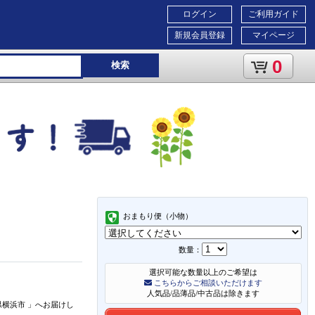
ログイン
ご利用ガイド
新規会員登録
マイページ
0
検索
おまもり便（小物）
数量：
選択可能な数量以上のご希望は
こちらからご相談いただけます
人気品/品薄品/中古品は除きます
県横浜市
」
へお届けし