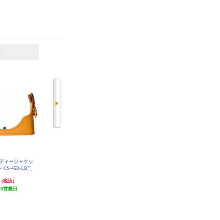
6
7
位
位
位
革ボディージャケッ
OLYMPUS E-PL7標準レンズ専用
OLYMPUS E-PL7標準レンズ専用
CS-45B-LBR
本革レンズジャケット ブラウン L
本革レンズジャケット ライトブラ
C-60_5GL-BRW
ウン LC-60_5GL-LBR
円
3,470円
3,470円
(税込)
(税込)
(税込)
10営業日
発送目安:
10営業日
発送目安:
10営業日