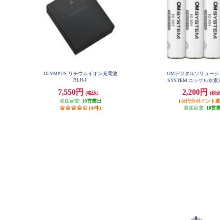
OLYMPUS リチウムイオン充電池
OMデジタルソリューシ
BLH-1
SYSTEM ニッケル水
ク【単4形/4本パック】 
7,550円
2,200円
(税込)
(税込
発送目安:
10営業日
110円分ポイント
(4件)
発送目安:
10営