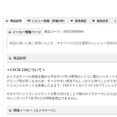
商品説明
レビュー投稿・評価(0件)
延長保証
発送目安
商品コード：
4545350056094
メーカー情報ページ
商品が届いた後ご使用いただき、
マイページ
の注文履歴からレビュー投稿＆
商品説明
＜CSCH-128について＞
カメラボディーの表面を傷から守るTG-7/TG-6専用のシリコン製のジャケット
グリップ性が良くなるため、すべりやすい状況でもしっかりと持つことができ
シリコンジャケットを装着したままで、LEDライトガイド LG-1やフラッシュデ
※カメラにシリコンジャケットを取り付けることで他のカメラケースに入らな
※レンズバリア LB-T01との同時使用はできません。
関連メーカー（カメラケース）