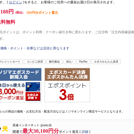
す。
[
ログイン
]をすると、お客様のご住所への最短お届け日が表示されます。
,180円
(税込)
209円分ポイント還元
送料無料
元ポイントは、ポイント利用・クーポン値引き時に変わります。ご注文時「注文内容確認
す。
価格・ポイント・在庫などは店頭と異なります
クレジットカード
コンビニ決済
銀行振込
d払い
PayPay
エポスかんたん決済
ちらの商品の価格・お支払方法・配送方法などはノジマオンライン限定サービスとなります。
高速インターネット @nifty光
最大30,100円分
開通で
ポイント進呈 [
詳細
]