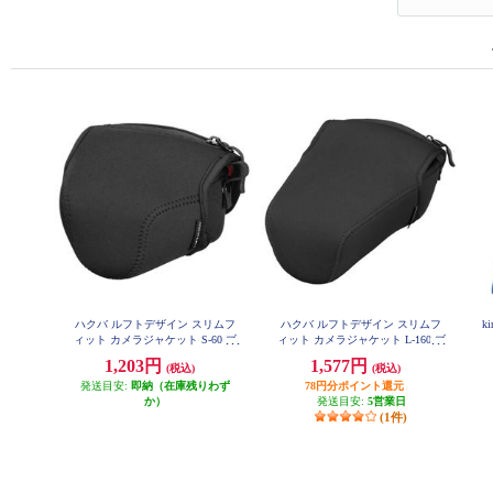
ハクバ ルフトデザイン スリムフ
ハクバ ルフトデザイン スリムフ
k
ィット カメラジャケット S-60 ブ
ィット カメラジャケット L-160 ブ
ラック DCS-03S60BK
ラック DCS-03L160BK
1,203円
1,577円
(税込)
(税込)
発送目安:
即納（在庫残りわず
78円分ポイント還元
か）
発送目安:
5営業日
(1件)