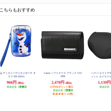
こちらもおすすめ
ing ディズニーデジカメポーチ オ
Canon ソフトケース ブラック CSC
ハクバ ルフトデ
-2BK
ラフ DN-1001G
ィット カメラジャケ
ラック DCS-
966円
2,470円
1,139
(税込)
(税込)
発送目安:
5営業日
123円分ポイント還元
発送目安:
発送目安:
5営業日
(5件)