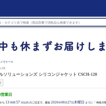
カメラケース
ンパス
ルソリューションズ シリコンジャケット CSCH-128
0営業日
13
57
2026
08
27
木曜日
から
時間
分以内
のご注文で、最短
年
月
日
までに
「
神奈川