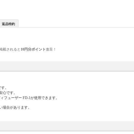
返品特約
掲載されると
10円分ポイント
進呈！
です。
安心です。
ィフューザー FD-1が使用できます。
い場合があります。