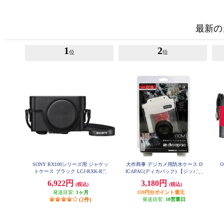
最新の
1
2
位
位
SONY RX100シリーズ用 ジャケッ
大作商事 デジカメ用防水ケース D
トケース ブラック LCJ-RXK-BC
ICAPAC(ディカパック) 【ジッパー
2重ベルクロ密封式/防水(IPX8)】 D
6,922円
3,180円
(税込)
(税込)
1B
発送目安:
1ヶ月
159円分ポイント還元
(2件)
発送目安:
10営業日