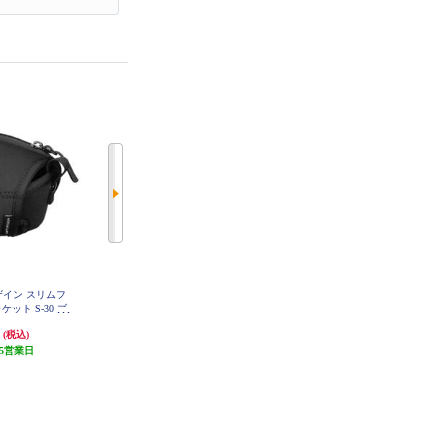
ザイン スリムフ
大作商事 デジカメ用防水ケース D
OMデジタルソリューションズ レ
ット S-30 ブ
ICAPAC(ディカパック) 【ジッパー
ンズケース LSC-1127
03S30BK
2重ベルクロ密封式/防水(IPX8)】 D
円
3,180円
5,280円
(税込)
(税込)
(税込)
1B
5営業日
159円分ポイント還元
発送目安:
10営業日
発送目安:
10営業日