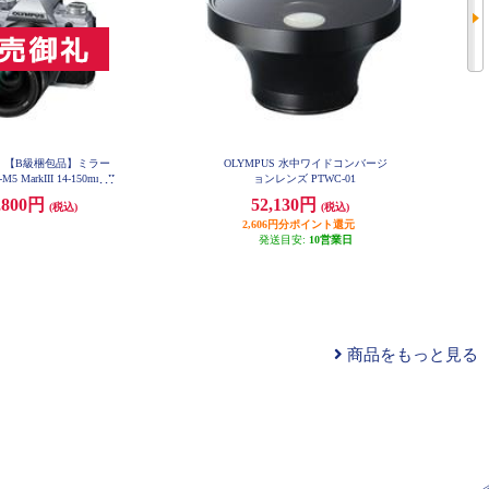
US 【B級梱包品】ミラー
OLYMPUS 水中ワイドコンバージ
 MarkIII 14-150mm II
ョンレンズ PTWC-01
 シルバー E-M5MIII1
,800円
52,130円
(税込)
(税込)
4-SL-ESET
2,606円分ポイント還元
発送目安:
10営業日
商品をもっと見る