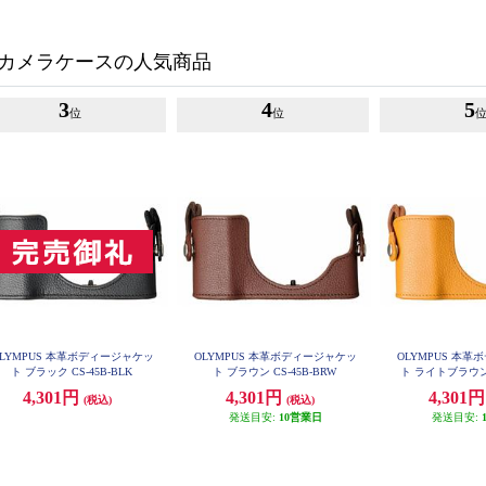
カメラケースの人気商品
3
4
5
位
位
OLYMPUS 本革ボディージャケッ
OLYMPUS 本革ボディージャケッ
OLYMPUS 本
ト ブラック CS-45B-BLK
ト ブラウン CS-45B-BRW
ト ライトブラウン 
4,301円
4,301円
4,301
(税込)
(税込)
発送目安:
10営業日
発送目安: