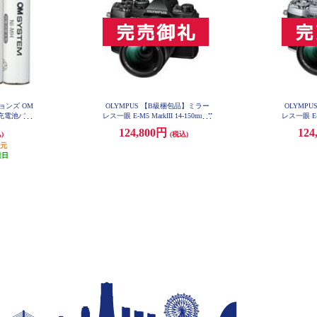
ョンズ OM
OLYMPUS 【B級梱包品】ミラー
OLYMP
素充電池パッ
レス一眼 E-M5 MarkIII 14-150mm II
レス一眼 E-M5
BR404
レンズキット ブラック E-M5MIII1
レンズキット
124,800円
124
)
(税込)
4-BL-ESET
還元
業日