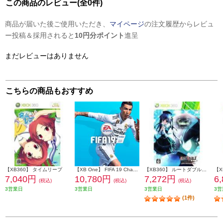
この商品のレビュー(全0件)
商品が届いた後ご使用いただき、
マイページ
の注文履歴からレビュ
ー投稿＆採用されると
10円分ポイント
進呈
まだレビューはありません
こちらの商品もおすすめ
【XB360】 タイムリープ
【XB One】 FIFA 19 Champions Edition
【XB360】 ルートダブル Before Crime After Days（通常版）
7,040円
10,780円
7,272円
6
(税込)
(税込)
(税込)
3営業日
3営業日
3営業日
3営
(1件)