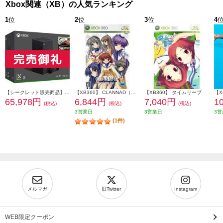
Xbox関連（XB）の人気ランキング
1
位
2
位
3
位
4
【シークレット販売商品】【XBS】 Xbox Series X本体（Forza Horizon 5 同梱版）
【XB360】 CLANNAD（クラナド）
【XB360】 タイムリープ
65,978円
6,844円
7,040円
1
(税込)
(税込)
(税込)
3営業日
3営業日
3営
(1件)
メルマガ
旧Twitter
Instagram
WEB限定クーポン