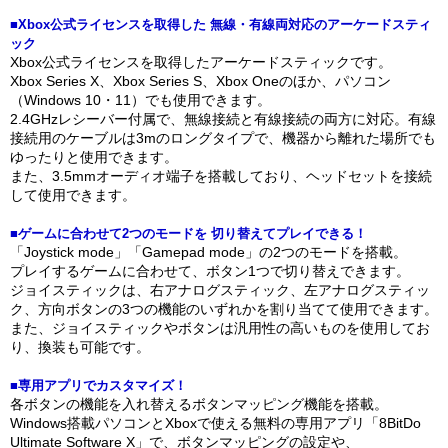
■Xbox公式ライセンスを取得した 無線・有線両対応のアーケードスティ
ック
Xbox公式ライセンスを取得したアーケードスティックです。
Xbox Series X、Xbox Series S、Xbox Oneのほか、パソコン
（Windows 10・11）でも使用できます。
2.4GHzレシーバー付属で、無線接続と有線接続の両方に対応。有線
接続用のケーブルは3mのロングタイプで、機器から離れた場所でも
ゆったりと使用できます。
また、3.5mmオーディオ端子を搭載しており、ヘッドセットを接続
して使用できます。
■ゲームに合わせて2つのモードを 切り替えてプレイできる！
「Joystick mode」「Gamepad mode」の2つのモードを搭載。
プレイするゲームに合わせて、ボタン1つで切り替えできます。
ジョイスティックは、右アナログスティック、左アナログスティッ
ク、方向ボタンの3つの機能のいずれかを割り当てて使用できます。
また、ジョイスティックやボタンは汎用性の高いものを使用してお
り、換装も可能です。
■専用アプリでカスタマイズ！
各ボタンの機能を入れ替えるボタンマッピング機能を搭載。
Windows搭載パソコンとXboxで使える無料の専用アプリ「8BitDo
Ultimate Software X」で、ボタンマッピングの設定や、