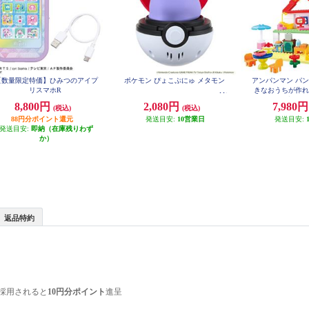
【数量限定特価】ひみつのアイプ
ポケモン ぴょこぷにゅ メタモン
アンパンマン パ
リスマホR
きなおうちが作れ
ンブロッ
8,800円
2,080円
7,980
(税込)
(税込)
88円分ポイント還元
発送目安:
10営業日
発送目安:
発送目安:
即納（在庫残りわず
か）
返品特約
採用されると
10円分ポイント
進呈