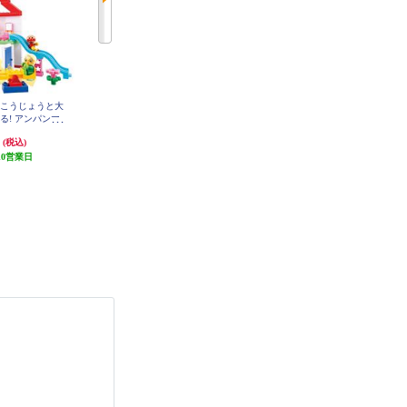
ンこうじょうと大
アンパンマン おしゃべりじはん
レゴ（R）クラシック 黄色のア
る! アンパンマ
き！アンパンマンのジュースちょ
イデアボックス＜スペシャル＞ 1
0698
クバケツ
うだい！！
円
3,828円
6,998円
(税込)
(税込)
(税込)
10営業日
発送目安:
10営業日
(4件)
(1件)