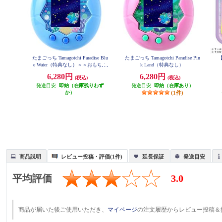
たまごっち Tamagotchi Paradise Blu
たまごっち Tamagotchi Paradise Pin
e Water（特典なし）＜＜おもちゃ
k Land（特典なし）
大賞2025受賞＞＞
6,280円
6,280円
(税込)
(税込)
発送目安:
即納（在庫残りわず
発送目安:
即納（在庫あり）
か）
(1件)
商品説明
レビュー投稿・評価(1件)
延長保証
発送目安
平均評価
3.0
商品が届いた後ご使用いただき、
マイページ
の注文履歴からレビュー投稿＆