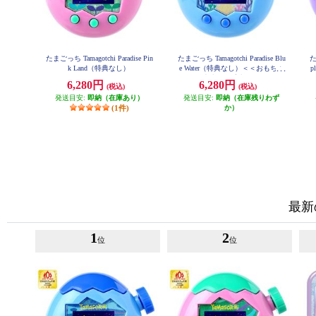
たまごっち Tamagotchi Paradise Pin
たまごっち Tamagotchi Paradise Blu
た
k Land（特典なし）
e Water（特典なし）＜＜おもちゃ
p
大賞2025受賞＞＞
6,280円
6,280円
(税込)
(税込)
発送目安:
即納（在庫あり）
発送目安:
即納（在庫残りわず
(1件)
か）
最新
1
2
位
位