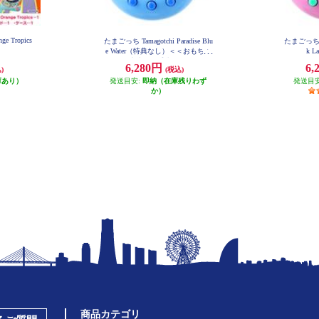
nge Tropics
たまごっち Tamagotchi Paradise Blu
たまごっち Tam
e Water（特典なし）＜＜おもちゃ
k 
大賞2025受賞＞＞
6,280円
6,
)
(税込)
庫あり）
発送目安:
即納（在庫残りわず
発送目
か）
商品カテゴリ