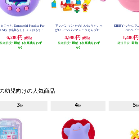
まごっち Tamagotchi Paradise Pur
アンパンマン たのしいゆうぐいっ
KIRBY つかん
le Sky（特典なし）＜＜おもちゃ
ぱい♪アンパンマンこうえんブロッ
ィのベビ
大賞2025受賞＞＞
クバケツ
6,280円
4,980円
1,480
(税込)
(税込)
発送目安:
即納（在庫残りわず
発送目安:
即納（在庫残りわず
発送目安:
即納
か）
か）
の幼児向けの人気商品
3
4
5
位
位