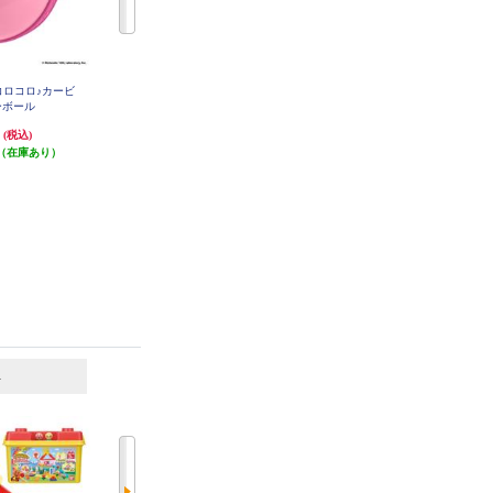
でコロコロ♪カービ
アンパンマン～脳を育む～ 5ステ
ドンジャラNEO ちいかわ
ーボール
ップで指先知育♪ひらいてぴょこ
ん
円
4,620円
5,280円
(税込)
(税込)
(税込)
（在庫あり）
発送目安:
即納（在庫残りわず
発送目安:
即納（在庫残りわず
か）
か）
6
7
位
位
位