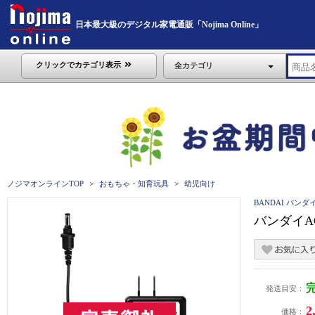
日本最大級のデジタル家電通販「Nojima Online」
クリックでカテゴリ表示
全カテゴリ
ノジマオンラインTOP
おもちゃ・知育玩具
幼児向け
BANDAI バンダ
バンダイA
発送目安：
2
価格：