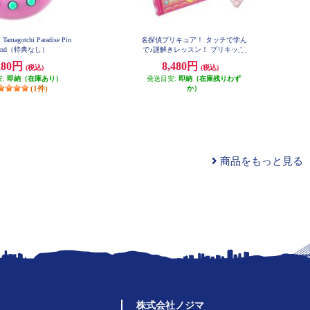
agotchi Paradise Pin
名探偵プリキュア！ タッチで学ん
Land（特典なし）
で♪謎解きレッスン！ プリキット
ブック
280円
8,480円
(税込)
(税込)
安:
即納（在庫あり）
発送目安:
即納（在庫残りわず
(1件)
か）
商品をもっと見る
株式会社ノジマ