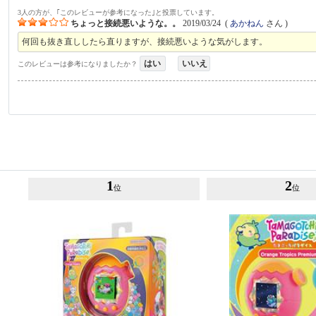
3人の方が、｢このレビューが参考になった｣と投票しています。
ちょっと接続悪いような。。
2019/03/24
(
あかねん
さん )
何回も抜き直ししたら直りますが、接続悪いような気がします。
はい
いいえ
このレビューは参考になりましたか？
1
2
位
位