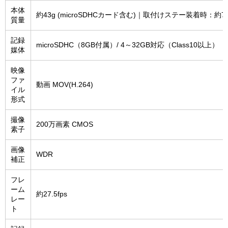
本体
約43g (microSDHCカード含む)｜取付けステー装着時：約7
質量
記録
microSDHC（8GB付属）/ 4～32GB対応（Class10以上）
媒体
映像
ファ
動画 MOV(H.264)
イル
形式
撮像
200万画素 CMOS
素子
画像
WDR
補正
フレ
ーム
約27.5fps
レー
ト