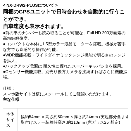
< NX-DRW2-PLUSについて >
同梱のGPSユニットで日時合わせを自動的に行うこ
とができ、
自車速度も表示されます。
●前の車のナンバーも読み取ることが可能な、Full HD 200万画素の
高精細解像度。
●コンパクトな本体に1.5型カラー液晶モニターを搭載。機械が苦手
な方でも直感的な操作が可能。
●WDR機能搭載・ワイドダイナミックレンジ機能で明るさのレンジ
を拡大。
●バックアップ電源は 耐久性に優れたスーパーキャパシタを採用。
●Gセンサー機能搭載。別売り後方カメラを接続すればさらに機能拡
張。
仕様：
スマホ版サイトは横にスクロールしてご確認いただけます。
主な仕様
本体
幅約54mm × 高さ約50mm × 厚さ約24mm (突起部分含まず)
サイ
取付けステー装着時高さ:約110mm (窓ガラス25°想定)
ズ