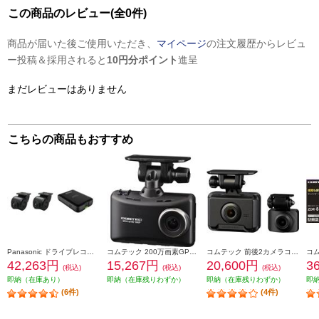
この商品のレビュー(全0件)
商品が届いた後ご使用いただき、
マイページ
の注文履歴からレビュ
ー投稿＆採用されると
10円分ポイント
進呈
まだレビューはありません
こちらの商品もおすすめ
Panasonic ドライブレコーダー【ストラーダ専用/前後2カメラ/HD画質】 CA-DR03HTD
コムテック 200万画素GPS付ドライブレコーダー(3年保証) HDR204G
コムテック 前後2カメラコンパクトドライブレコーダー ZDR018
42,263円
15,267円
20,600円
3
(税込)
(税込)
(税込)
即納（在庫あり）
即納（在庫残りわずか）
即納（在庫残りわずか）
即
(6件)
(4件)