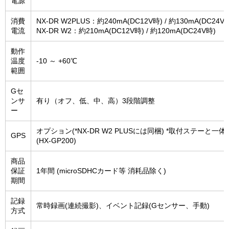
電源
消費
NX-DR W2PLUS：約240mA(DC12V時) / 約130mA(DC24V
電流
NX-DR W2：約210mA(DC12V時) / 約120mA(DC24V時)
動作
温度
-10 ～ +60℃
範囲
Gセ
ンサ
有り（オフ、低、中、高）3段階調整
ー
オプション(*NX-DR W2 PLUSには同梱) *取付ステーと一体
GPS
(HX-GP200)
商品
保証
1年間 (microSDHCカード等 消耗品除く)
期間
記録
常時録画(連続撮影)、イベント記録(Gセンサー、手動)
方式