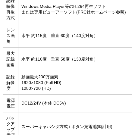
記録
映像
Windows Media Player等のH.264再生ソフト
再生
または専用ビューアーソフト(FRC社ホームページ参照)
方式
レン
ズ画
水平 約115度 垂直 60度（140度対角）
角
最大
記録
水平 約110度 垂直 58度（130度対角）
画角
記録
動画最大200万画素
解像
1920×1080 (Full HD)
度
1280×720 (HD)
電源
DC12/24V (本体 DC5V)
電圧
バッ
クア
スーパーキャパシタ方式 / ボタン充電池(時計用)
ップ