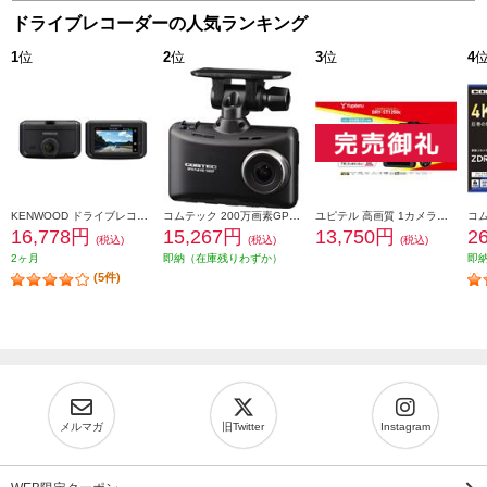
ドライブレコーダーの人気ランキング
1
位
2
位
3
位
4
KENWOOD ドライブレコーダー DRV-R30S
コムテック 200万画素GPS付ドライブレコーダー(3年保証) HDR204G
ユピテル 高画質 1カメラドライブレコーダー DRY-ST1250c
16,778円
15,267円
13,750円
2
(税込)
(税込)
(税込)
2ヶ月
即納（在庫残りわずか）
即
(5件)
メルマガ
旧Twitter
Instagram