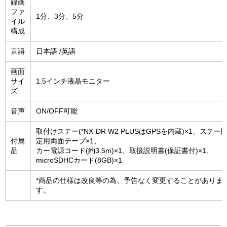
録画
ファ
1分、3分、5分
イル
構成
言語
日本語 /英語
画面
サイ
1.5インチ液晶モニター
ズ
音声
ON/OFF可能
取付けステー(*NX-DR W2 PLUSはGPSを内蔵)×1、ステー
付属
定用両面テープ×1、
品
カー電源コード(約3.5m)×1、取扱説明書(保証書付)×1、
microSDHCカード(8GB)×1
*商品の仕様は改良等の為、予告なく変更することがありま
す。