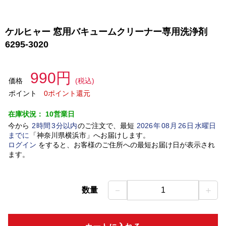
ケルヒャー 窓用バキュームクリーナー専用洗浄剤
6295-3020
990円
価格
(税込)
ポイント
0ポイント還元
在庫状況：
10営業日
今から
2
時間
3
分以内
のご注文で、最短
2026
年
08
月
26
日
水曜日
までに
「
神奈川県横浜市
」
へお届けします。
ログイン
をすると、お客様のご住所への最短お届け日が表示され
ます。
－
＋
数量
1