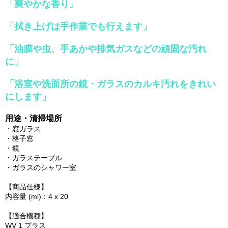
「爽やかな香り」
「拭き上げは手作業でも行えます」
「油膜や虫、手あかや排気ガスなどの頑固な汚れ
に」
「浴室や洗面所の鏡・ガラスのカルキ汚れをきれい
にします」
用途・清掃場所
・窓ガラス
・格子窓
・鏡
・ガラステーブル
・ガラスのシャワー室
【商品仕様】
内容量 (ml)：4 x 20
【適合機種】
WV 1 プラス