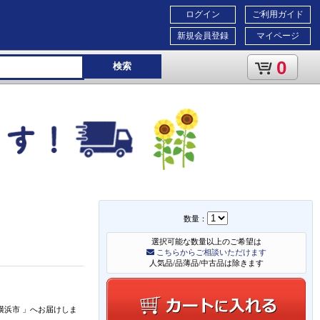
ログイン
ご利用ガイド
新規会員登録
マイページ
0
検索
数量：
選択可能な数量以上のご希望は
こちらからご相談いただけます
人気品/品薄品/中古品は除きます
横浜市
」
へお届けしま