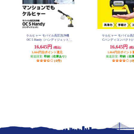
ケルヒャー モバイル高圧洗浄機
ケルヒャー モバイル高
OC 5 Handy（ハンディジェット）
Cハンディコンパクト(
1-328-142-0
ア) 1328-1230
16,645円
16,645円
(税込)
(税
1,664円分ポイント還元
1,664円分ポイント
発送目安:
即納（在庫あり）
発送目安:
即納（在
(4件)
(4