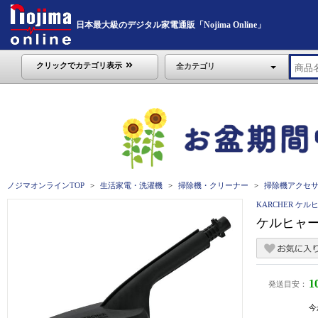
日本最大級のデジタル家電通販「Nojima Online」
クリックでカテゴリ表示
全カテゴリ
ノジマオンラインTOP
生活家電・洗濯機
掃除機・クリーナー
掃除機アクセ
KARCHER ケル
ケルヒャー 
1
発送目安：
今