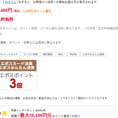
。
[
ログイン
]をすると、お客様のご住所への最短お届け日が表示されます。
,480円
(税込)
124円分ポイント還元
送料無料
元ポイントは、ポイント利用・クーポン値引き時に変わります。ご注文時「注文内容確認
す。
価格・ポイント・在庫などは店頭と異なります
クレジットカード
コンビニ決済
銀行振込
d払い
PayPay
エポスかんたん決済
ちらの商品の価格・お支払方法・配送方法などはノジマオンライン限定サービスとなります。
高速インターネット @nifty光
最大30,100円分
開通で
ポイント進呈 [
詳細
]