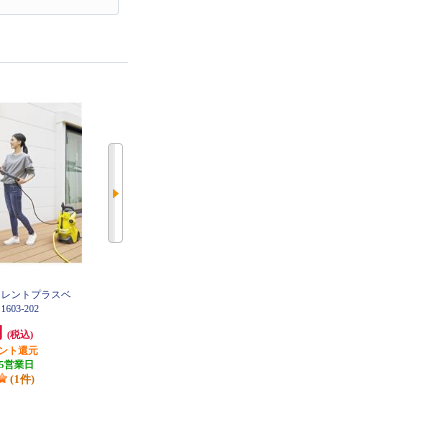
イレントプラスベ
ケルヒャー K3サイレントプラスベ
ケルヒャー 窓用バキュームクリー
1603-202
ランダ 60Hz 1603-203
ナー専用洗浄剤 6295-3020
円
43,756円
990円
(税込)
(税込)
(税込)
イント還元
4,375円分ポイント還元
発送目安:
10営業日
5営業日
発送目安:
5営業日
(1件)