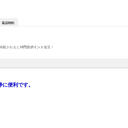
返品特約
掲載されると
10円分ポイント
進呈！
浄に便利です。