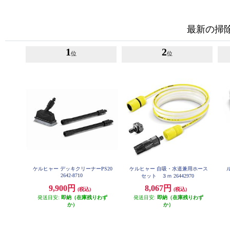
最新の掃
1
2
位
位
ケルヒャー デッキクリーナーPS20
ケルヒャー 自吸・水道兼用ホース
ル
2642-8710
セット ３ｍ 26442970
9,900円
8,067円
(税込)
(税込)
発送目安:
即納（在庫残りわず
発送目安:
即納（在庫残りわず
か）
か）