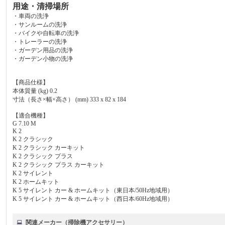
用途・清掃場所
・車両の洗浄
・サンルームの洗浄
・バイクや自転車の洗浄
・トレーラーの洗浄
・ガーデン用品の洗浄
・ガーデン小物の洗浄
【商品仕様】
本体質量 (kg) 0.2
寸法（長さ×幅×高さ） (mm) 333 x 82 x 184
【適合機種】
G 7.10 M
K 2
K 2 クラシック
K 2 クラシック カーキット
K 2 クラシック プラス
K 2 クラシック プラス カーキット
K 2 サイレント
K 2 ホームキット
K 5 サイレント カー & ホームキット（東日本/50Hz地域用）
K 5 サイレント カー & ホームキット（西日本/60Hz地域用）
関連メーカー（掃除機アクセサリー）