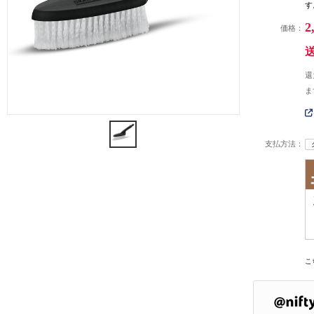
す
2
価格：
還
ま
支払方法：
こ