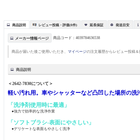
商品説明
レビュー投稿・評価(0件)
延長保証
発送目安
商品コード：
4039784636538
メーカー情報ページ
商品が届いた後ご使用いただき、
マイページ
の注文履歴からレビュー投稿＆
商品説明
＜2642-7830について＞
軽い汚れ用。車やシャッターなど凸凹した場所の洗
「洗浄剤使用時に最適」
●強力で効率的な洗浄作業
「ソフトブラシ-表面にやさしい」
●デリケートな表面もやさしく洗浄