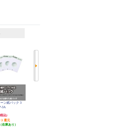
6
7
位
位
位
ーン紙パック 3
シャークニンジャ ＥＶＯＰＯＷＥ
【クーポン対象外】 iRobot 交換用
-3A
Ｒ ＳＹＳＴＥＭシリーズ用バッテ
紙パック（３枚） 4849916
リー XSBT330AS
4,400円
2,200円
(税込)
(税込)
(税込)
ント還元
発送目安:
3営業日
発送目安:
5営業日
（在庫あり）
(1件)