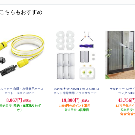
こちらもおすすめ
ケルヒャー 自吸・水道兼用ホース
Narwal/ﾅｰﾜﾙ Narwal Freo X Ultra ロ
ケルヒャー K3サ
セット ３ｍ 26442970
ボット掃除機用 アクセサリーセッ
ランダ 50Hz 
ト CP-PJ-A00094-00-00
8,067円
19,800円
43,756
(税込)
(税込)
発送目安:
即納（在庫残りわず
1,980円分ポイント還元
4,375円分ポ
か）
発送目安:
3営業日
発送目安: