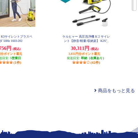
 K3サイレントプラスベ
ケルヒャー 高圧洗浄機 K 2 サイレ
 50Hz 1603-202
ント【静音/軽量/収納楽】 K2SL
,756円
30,311円
(税込)
(税込)
75円分ポイント還元
3,031円分ポイント還元
送目安:
5営業日
発送目安:
即納（在庫あり）
(1件)
(42件)
商品をもっと見る