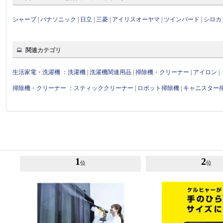
シャープ
|
パナソニック
|
日立
|
三菱
|
アイリスオーヤマ
|
ツインバード
|
シロカ
関連カテゴリ
生活家電・洗濯機
：
洗濯機
|
洗濯機関連用品
|
掃除機・クリーナー
|
アイロン
|
掃除機・クリーナー
：
スティッククリーナー
|
ロボット掃除機
|
キャニスター
1
2
位
位