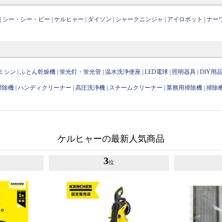
|
シー・シー・ピー
|
ケルヒャー
|
ダイソン
|
シャークニンジャ
|
アイロボット
|
ナー
ミシン
|
ふとん乾燥機
|
蛍光灯・蛍光管
|
温水洗浄便座
|
LED電球
|
照明器具
|
DIY用
掃除機
|
ハンディクリーナー
|
高圧洗浄機
|
スチームクリーナー
|
業務用掃除機
|
掃除
ケルヒャーの最新人気商品
3
位