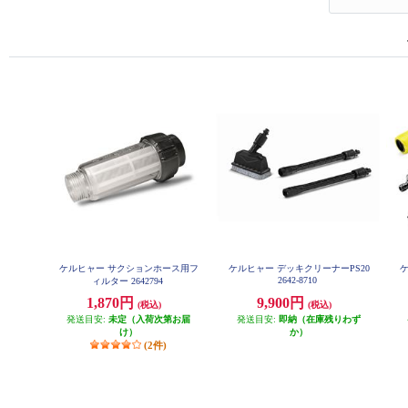
ケルヒャー サクションホース用フ
ケルヒャー デッキクリーナーPS20
2642-8710
ィルター 2642794
1,870円
9,900円
(税込)
(税込)
発送目安:
未定（入荷次第お届
発送目安:
即納（在庫残りわず
け）
か）
(2件)