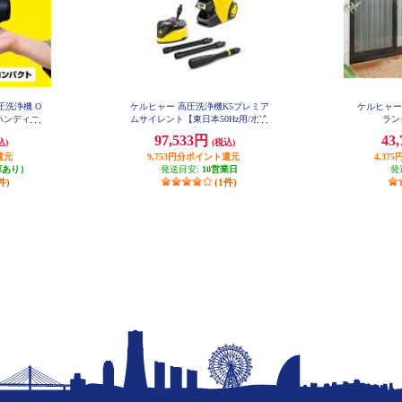
圧洗浄機 O
ケルヒャー 高圧洗浄機K5プレミア
ケルヒャー
ハンディエ
ムサイレント【東日本50Hz用/水冷
ランダ
式モーター】 K5PS-50Hz
97,533円
43
込)
(税込)
還元
9,753円分ポイント還元
4,3
庫あり）
発送目安:
10営業日
発
件)
(1件)