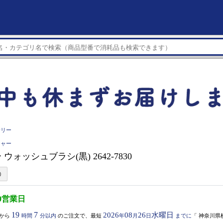
サリー
ヒャー
ウォッシュブラシ(黒) 2642-7830
0営業日
19
7
2026
08
26
水曜日
から
時間
分以内
のご注文で、最短
年
月
日
までに
「
神奈川県