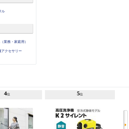
ワル
品（業務・家庭用）
機アクセサリー
4
5
位
位