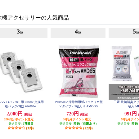
除機アクセサリーの人気商品
3
4
5
位
位
ンバ i7+ / s9+ 用 iRobot 交換用
Panasonic 掃除機用紙パック（Ｍ型
三菱 抗菌消臭クリ
紙パック(3枚) 4648034
Ｖタイプ）5枚入り AMC-S5
枚入 MP
2,000円
720円
991円
(税込)
(税込)
200円分ポイント還元
36円分ポイント還元
99円分ポイ
発送目安:
5営業日
発送目安:
即納（在庫あり）
発送目安:
即納
(3件)
(12件)