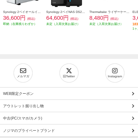
Synology 2ベイオールインワンNASキット DiskStation DS223j
Synology 2ベイNAS DS225+ [Intel 4コアCeleron J4125搭載] DS225plus
Thermaltake ライザーケーブル PCI-E 4.0 Dual 90 Degree Riser Cable 400mm Snow AC-077-CO6OTN-C1
36,600円
64,600円
8,480円
3
(税込)
(税込)
(税込)
即納（在庫残りわずか）
未定（入荷次第お届け）
未定（入荷次第お届け）
1
1ヶ
メルマガ
旧Twitter
Instagram
WEB限定クーポン
アウトレット掘り出し物
中古(PC/スマホ/カメラ)
ノジマのプライベートブランド