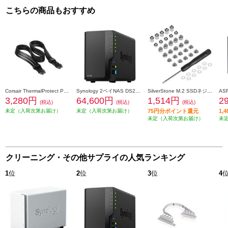
こちらの商品もおすすめ
Corsair ThermalProtect PCIe 5.1 600W 12V-2x6 Cable Black CP-8920472
Synology 2ベイNAS DS225+ [Intel 4コアCeleron J4125搭載] DS225plus
SilverStone M.2 SSDネジキット【マザーボードマウントアクセサリ/ワッシャー付属/ドライバー付属】 SST-CA04
3,280円
64,600円
1,514円
2
(税込)
(税込)
(税込)
未定（入荷次第お届け）
未定（入荷次第お届け）
75円分ポイント還元
1,
未定（入荷次第お届け）
未
クリーニング・その他サプライの人気ランキング
1
位
2
位
3
位
4