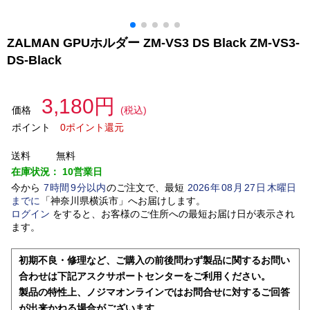
ZALMAN GPUホルダー ZM-VS3 DS Black ZM-VS3-
DS-Black
3,180円
価格
(税込)
ポイント
0ポイント還元
送料
無料
在庫状況：
10営業日
今から
7
時間
9
分以内
のご注文で、最短
2026
年
08
月
27
日
木曜日
までに
「
神奈川県横浜市
」
へお届けします。
ログイン
をすると、お客様のご住所への最短お届け日が表示され
ます。
初期不良・修理など、ご購入の前後問わず製品に関するお問い
合わせは下記アスクサポートセンターをご利用ください。
製品の特性上、ノジマオンラインではお問合せに対するご回答
が出来かねる場合がございます。