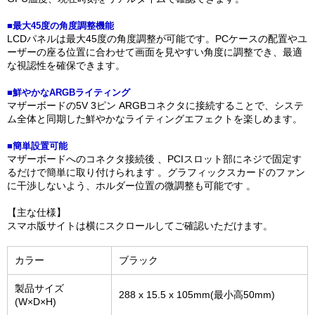
■最大45度の角度調整機能
LCDパネルは最大45度の角度調整が可能です。PCケースの配置やユ
ーザーの座る位置に合わせて画面を見やすい角度に調整でき、最適
な視認性を確保できます。
■鮮やかなARGBライティング
マザーボードの5V 3ピン ARGBコネクタに接続することで、システ
ム全体と同期した鮮やかなライティングエフェクトを楽しめます。
■簡単設置可能
マザーボードへのコネクタ接続後 、PCIスロット部にネジで固定す
るだけで簡単に取り付けられます 。グラフィックスカードのファン
に干渉しないよう、ホルダー位置の微調整も可能です 。
【主な仕様】
スマホ版サイトは横にスクロールしてご確認いただけます。
カラー
ブラック
製品サイズ
288 x 15.5 x 105mm(最小高50mm)
(W×D×H)