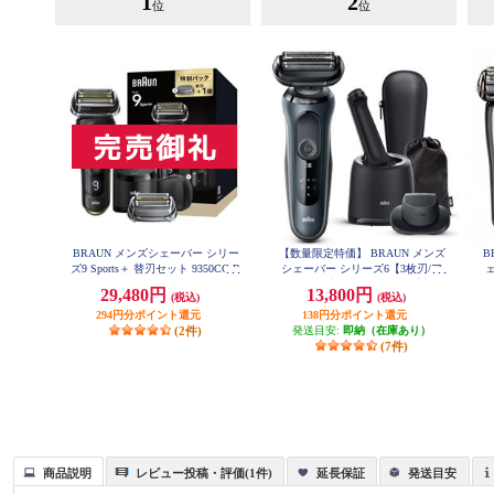
1
2
位
位
BRAUN メンズシェーバー シリー
【数量限定特価】 BRAUN メンズ
B
ズ9 Sports＋ 替刃セット 9350CC-B
シェーバー シリーズ6【3枚刃/ア
SP
ルコール洗浄器/お風呂剃り対応/
29,480円
13,800円
(税込)
(税込)
充電式/ブラック】 61-N7200CC-V
294円分ポイント還元
138円分ポイント還元
(2件)
発送目安:
即納（在庫あり）
(7件)
商品説明
レビュー投稿・評価(1件)
延長保証
発送目安