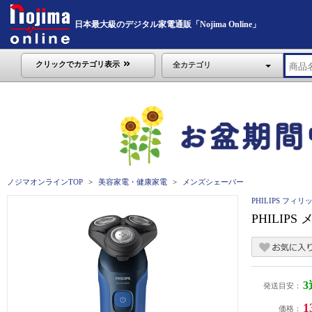
日本最大級のデジタル家電通販「Nojima Online」
クリックでカテゴリ表示
全カテゴリ
ノジマオンラインTOP
美容家電・健康家電
メンズシェーバー
PHILIPS フィリ
PHILIP
発送目安：
1
価格：