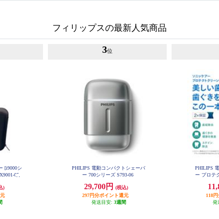
フィリップスの最新人気商品
3
位
i9000シ
PHILIPS 電動コンパクトシェーバ
PHILIP
9001-05
ー 700シリーズ S793-06
ー プロテ
ホワイト
29,700円
11
込)
(税込)
還元
297円分ポイント還元
118
間
発送目安:
3週間
発