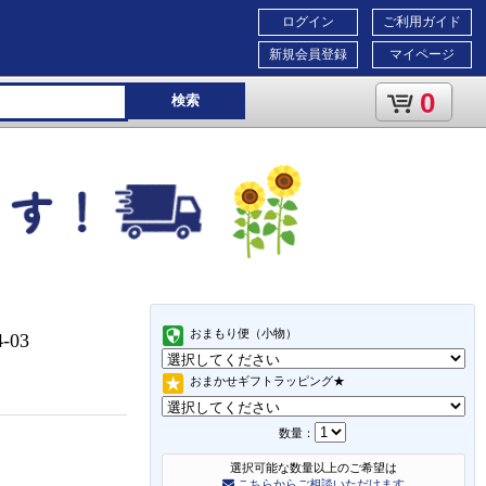
ログイン
ご利用ガイド
新規会員登録
マイページ
0
検索
おまもり便（小物）
-03
おまかせギフトラッピング★
数量：
選択可能な数量以上のご希望は
こちらからご相談いただけます