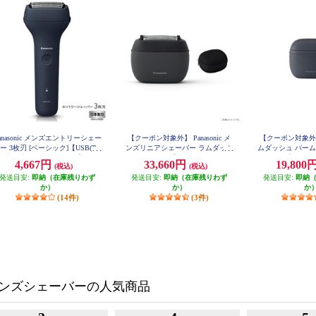
anasonic メンズエントリーシェー
【クーポン対象外】 Panasonic メ
【クーポン対象外】 P
ー 3枚刃 [ベーシック]【USB(Typ
ンズリニアシェーバー ラムダッシ
ムダッシュ パームイ
-C)充電式/ダークネイビー】 ES-R
ュ パームイン【5枚刃/コンパクト/
ディープネイビー E
4,667円
33,660円
19,800
(税込)
(税込)
T1AU-A
お風呂剃り可/マットブラック】 E
S-PV3A-K
発送目安:
即納（在庫残りわず
発送目安:
即納（在庫残りわず
発送目安:
即納
か）
か）
か
(14件)
(3件)
ンズシェーバーの人気商品