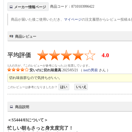
商品コード：
8710103996422
メーカー情報ページ
商品が届いた後ご使用いただき、
マイページ
の注文履歴からレビュー投稿＆
商品レビュー
平均評価
4.0
1人の方が、｢このレビューが参考になった｣と投票しています。
安いのに切れ味最高
2025/05/21
（
iseの男前
さん ）
切れ味抜群なので気持ちがいい。
はい
いいえ
このレビューは参考になりましたか？
商品説明
＜S5444/03について＞
忙しい朝もさっと身支度完了！