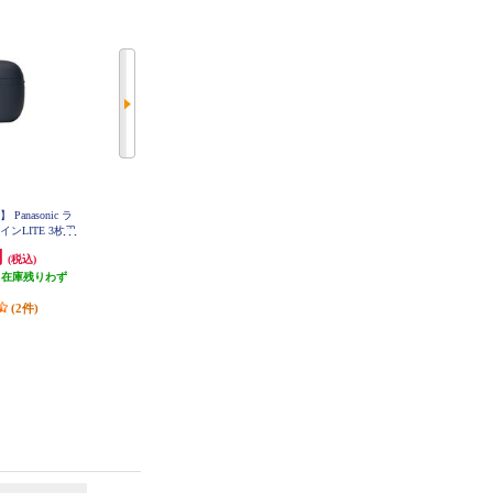
anasonic ラ
【クーポン対象外】 Panasonic ラ
Panasonic メンズシェーバー/ラム
ンLITE 3枚刃
ムダッシュ パームインLITE 3枚刃
ダッシュPRO 5枚刃/チタンシルバ
S-P330U-A
スモーキーブルー ES-P330U-B
ー ES-L551U-S
円
19,800円
22,460円
(税込)
(税込)
(税込)
（在庫残りわず
発送目安:
即納（在庫残りわず
2,246円分ポイント還元
）
か）
発送目安:
即納（在庫残りわず
(2件)
か）