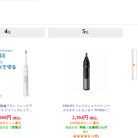
4
5
位
位
S 電動歯ブラシ ソニッケア
PHILIPS フェイスシェーバー ノー
クトクリーンプレミアム
ズエチケットカッター NT3650-16
ミント HX6857-31
,800円
2,394円
(税込)
(税込)
円分ポイント還元
119円分ポイント還元
送目安:
5営業日
発送目安:
即納（在庫残りわず
か）
(2件)