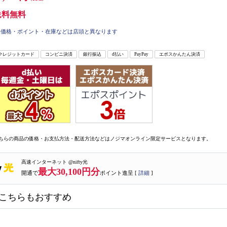
送料無料
価格・ポイント・在庫などは店頭と異なります
クレジットカード
コンビニ決済
銀行振込
d払い
PayPay
エポスかんたん決済
ちらの商品の価格・お支払方法・配送方法などはノジマオンライン限定サービスとなります。
高速インターネット @nifty光
最大30,100円分
開通で
ポイント進呈 [
詳細
]
こちらもおすすめ