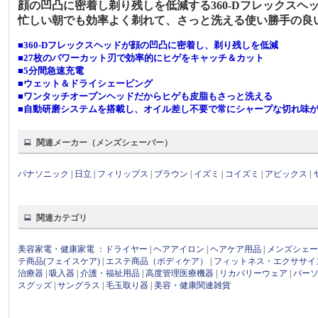
顔の凹凸に密着し剃り残しを低減する360-Dフレックスヘ
忙しい朝でも効率よく剃れて、さっと洗える使い勝手の良
■360‐Dフレックスヘッドが顔の凹凸に密着し、剃り残しを低減
■27枚のパワーカット刃で効率的にヒゲをキャッチ＆カット
■5分間急速充電
■ウェット＆ドライシェービング
■ワンタッチオープンヘッドだからヒゲも皮脂もさっと洗える
■自動研磨システムを搭載し、オイル差し不要で常にシャープな切れ味
関連メーカー（メンズシェーバー）
パナソニック
|
日立
|
フィリップス
|
ブラウン
|
イズミ
|
コイズミ
|
アピックス
|
関連カテゴリ
美容家電・健康家電
：
ドライヤー
|
ヘアアイロン
|
ヘアケア用品
|
メンズシェ
テ商品(フェイスケア)
|
エステ商品（ボディケア）
|
フィットネス・エクササイ
治療器
|
吸入器
|
介護・福祉用品
|
高度管理医療機器
|
リカバリーウェア
|
パー
スグッズ
|
サングラス
|
毛玉取り器
|
美容・健康関連雑貨