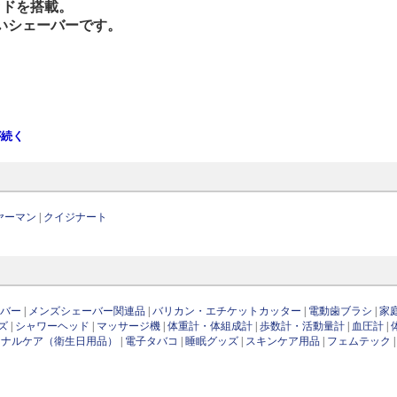
ッドを搭載。
いシェーバーです。
が続く
ヤーマン
|
クイジナート
ーバー
|
メンズシェーバー関連品
|
バリカン・エチケットカッター
|
電動歯ブラシ
|
家
ズ
|
シャワーヘッド
|
マッサージ機
|
体重計・体組成計
|
歩数計・活動量計
|
血圧計
|
ソナルケア（衛生日用品）
|
電子タバコ
|
睡眠グッズ
|
スキンケア用品
|
フェムテック