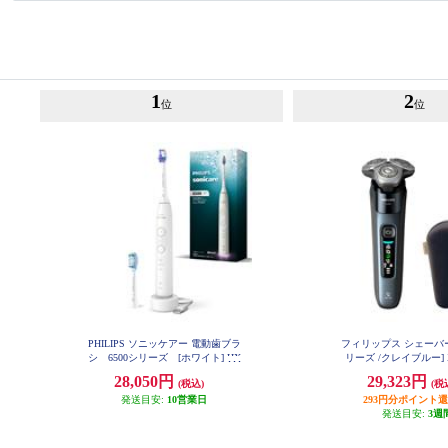
1
2
位
位
PHILIPS ソニッケアー 電動歯ブラ
フィリップス シェーバー [
シ 6500シリーズ [ホワイト] HX
リーズ /クレイブルー] X
7410-09
28,050円
29,323円
(税込)
(税
発送目安:
10営業日
293円分ポイント
発送目安:
3週