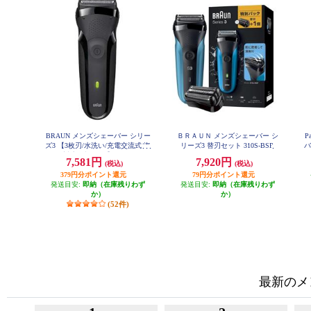
BRAUN メンズシェーバー シリー
ＢＲＡＵＮ メンズシェーバー シ
P
ズ3 【3枚刃/水洗い/充電交流式/海
リーズ3 替刃セット 310S-BSP
バ
外対応/ブラック】 300S-B
e
7,581円
7,920円
(税込)
(税込)
379円分ポイント還元
79円分ポイント還元
発送目安:
即納（在庫残りわず
発送目安:
即納（在庫残りわず
か）
か）
(52件)
最新のメ