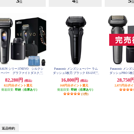
3
4
5
位
位
RAUN シリーズNEVO シルクシ
Panasonic メンズシェーバー ラム
Panasonic メ
ェーバー グラファイトダスク N
ダッシュ5枚刃 ブラック ES-LVFX-
ダッシュPRO 5
EVO11010C
K
ー ES-L5
82,280円
16,800円
28,750
(税込)
(税込)
822円分ポイント還元
168円分ポイント還元
2,875円分ポ
発送目安:
即納（在庫あり）
発送目安:
即納（在庫あり）
(1件)
返品特約