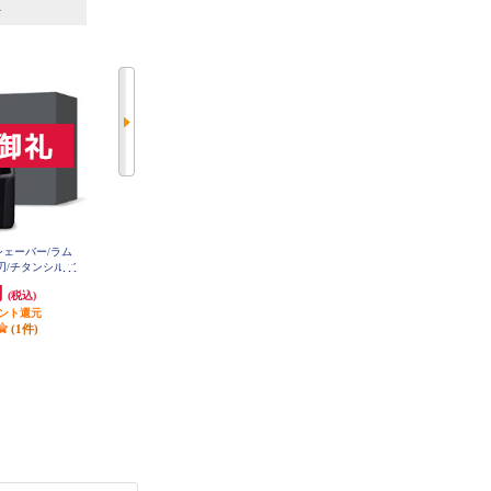
6
7
位
位
位
ンズシェーバー/ラム
Panasonic メンズシェーバー ラム
BRAUN メンズシェーバー シリ
枚刃/チタンシルバ
ダッシュ5枚刃 洗浄機付き ブラッ
ーズ9 Pro+ 4枚刃 洗浄器付
71U-S
ク ES-LVHX-K
き マットブラック 9660CC
円
20,670円
78,980円
(税込)
(税込)
(税込)
イント還元
発送目安:
即納（在庫あり）
発送目安:
3週間
(1件)
(3件)