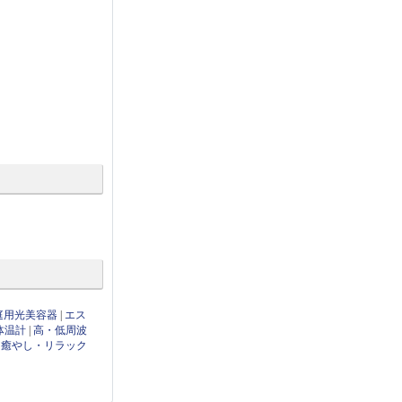
庭用光美容器
|
エス
体温計
|
高・低周波
|
癒やし・リラック