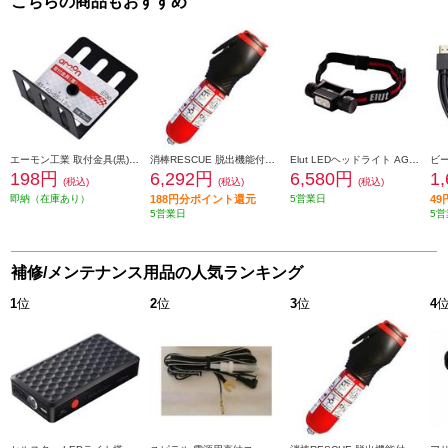
こちらの商品もおすすめ
エーモン工業 取付金具(黒) S730
消棒RESCUE 脱出機能付き小型二酸化炭素消火具 SYOBO-RESCUE
Elut LEDヘッドライト AG312-LHD
198円
6,292円
6,580円
1
(税込)
(税込)
(税込)
即納（在庫あり）
188円分ポイント還元
5営業日
4
5営業日
5営
補修/メンテナンス用品の人気ランキング
1
位
2
位
3
位
4