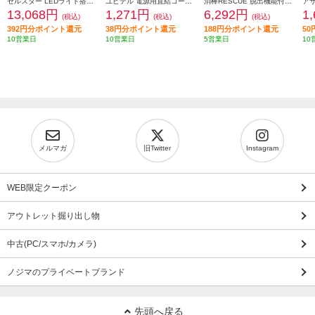
セルスター LEDライト搭載 モバイルジャンプスターター MJP-3000
ユピテル 電源用直結コード OP-20
消棒RESCUE 脱出機能付き小型二酸化炭素消火具 SYOBO-RESCUE
13,068円
1,271円
6,292円
1
(税込)
(税込)
(税込)
392円分ポイント還元
38円分ポイント還元
188円分ポイント還元
5
10営業日
10営業日
5営業日
10
メルマガ
旧Twitter
Instagram
WEB限定クーポン
アウトレット掘り出し物
中古(PC/スマホ/カメラ)
ノジマのプライベートブランド
先頭へ戻る