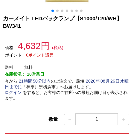
カーメイト LEDバックランプ【S1000/T20/WH】
BW341
4,632円
価格
(税込)
ポイント
0ポイント還元
送料
無料
在庫状況：
10営業日
今から
21
時間
50
分以内
のご注文で、最短
2026
年
08
月
26
日
水曜
日
までに
「
神奈川県横浜市
」
へお届けします。
ログイン
をすると、お客様のご住所への最短お届け日が表示され
ます。
－
＋
数量
1