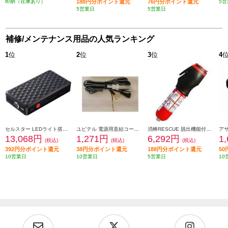
即納（在庫あり）
188円分ポイント還元
76円分ポイント還元
5営
5営業日
5営業日
補修/メンテナンス用品の人気ランキング
1
位
2
位
3
位
4
セルスター LEDライト搭載 モバイルジャンプスターター MJP-3000
ユピテル 電源用直結コード OP-20
消棒RESCUE 脱出機能付き小型二酸化炭素消火具 SYOBO-RESCUE
13,068円
1,271円
6,292円
1
(税込)
(税込)
(税込)
392円分ポイント還元
38円分ポイント還元
188円分ポイント還元
5
10営業日
10営業日
5営業日
10