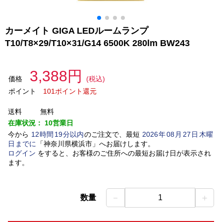
カーメイト GIGA LEDルームランプ
T10/T8×29/T10×31/G14 6500K 280lm BW243
3,388円
価格
(税込)
ポイント
101ポイント還元
送料
無料
在庫状況：
10営業日
今から
12
時間
19
分以内
のご注文で、最短
2026
年
08
月
27
日
木曜
日
までに
「
神奈川県横浜市
」
へお届けします。
ログイン
をすると、お客様のご住所への最短お届け日が表示され
ます。
－
＋
数量
1