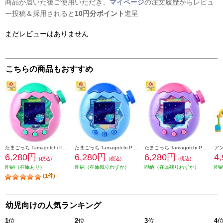
商品が届いた後ご使用いただき、
マイページ
の注文履歴からレビュ
ー投稿＆採用されると
10円分ポイント
進呈
まだレビューはありません
こちらの商品もおすすめ
たまごっち Tamagotchi Paradise Pink Land（特典なし）
たまごっち Tamagotchi Paradise Blue Water（特典なし）＜＜おもちゃ大賞2025受賞＞＞
たまごっち Tamagotchi Paradise Purple Sky（特典なし）＜＜おもちゃ大賞2025受賞＞＞
6,280円
6,280円
6,280円
4
(税込)
(税込)
(税込)
即納（在庫あり）
即納（在庫残りわずか）
即納（在庫残りわずか）
即
(1件)
幼児向けの人気ランキング
1
位
2
位
3
位
4