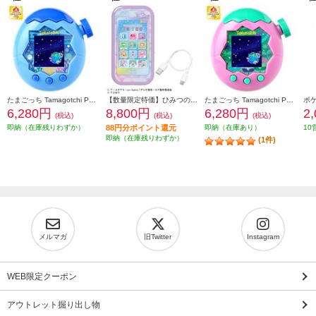
たまごっち Tamagotchi Paradise Blue Water（特典なし）＜＜おもちゃ大賞2025受賞＞＞
【数量限定特価】ひみつのアイプリスマホR
たまごっち Tamagotchi Paradise Pink Land（特典なし）
6,280円
8,800円
6,280円
2
(税込)
(税込)
(税込)
即納（在庫残りわずか）
88円分ポイント還元
即納（在庫あり）
10
即納（在庫残りわずか）
(1件)
メルマガ
旧Twitter
Instagram
WEB限定クーポン
アウトレット掘り出し物