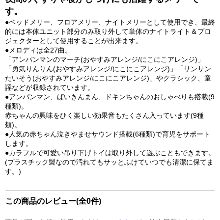
す。
●ベッドメリー、フロアメリー、ナイトメリーとして使用でき、最終
的には本体ユニット部分のみ取り外して単体のナイトライト＆プロ
ジェクターとして使用することが出来ます。
●メロディは全27曲。
「アンパンマンのマーチ(おやすみアレンジ/にこにこアレンジ)」
「勇気りんりん(おやすみアレンジ/にこにこアレンジ)」「サンサン
たいそう(おやすみアレンジ/にこにこアレンジ)」やクラシック、童
謡などが収録されています。
●アンパンマン、ばいきんまん、ドキンちゃんのおしゃべりも搭載(9
種類)。
赤ちゃんの興味をひく楽しい効果音もたくさん入っています(9種
類)。
●人気の赤ちゃん泣きやませサウンド搭載(6種類)で育児をサポート
します。
●カラフルで可愛い吊り下げトイは取り外して遊ぶこともできます。
(プラスチック製なので汚れてもサッとふけていつでも清潔に保てま
す。)
この商品のレビュー(全0件)