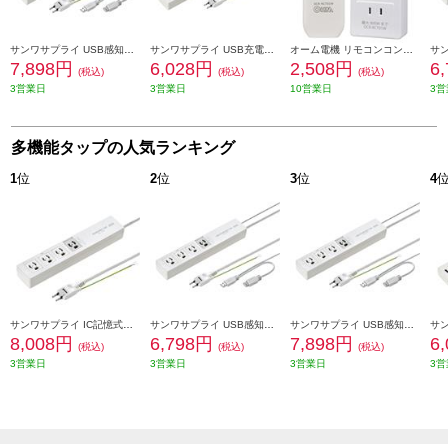
サンワサプライ USB感知式パソコン連動タップ 3P・4個口・5m TAP-RE34U-5
サンワサプライ USB充電機能付きタップ 3P・4個口・2m・ホワイト TAP-F37U-2
オーム電機 リモコンコンセント 電気器具専用 OCR-RCT01W
7,898円
6,028円
2,508円
6
(税込)
(税込)
(税込)
3営業日
3営業日
10営業日
3営
多機能タップの人気ランキング
1
位
2
位
3
位
4
サンワサプライ IC記憶式パソコン連動タップ 3P・4個口・2m TAP-RE34M-2
サンワサプライ USB感知式パソコン連動タップ 3P・4個口・2m TAP-RE34U-2
サンワサプライ USB感知式パソコン連動タップ 3P・4個口・5m TAP-RE34U-5
8,008円
6,798円
7,898円
6
(税込)
(税込)
(税込)
3営業日
3営業日
3営業日
3営