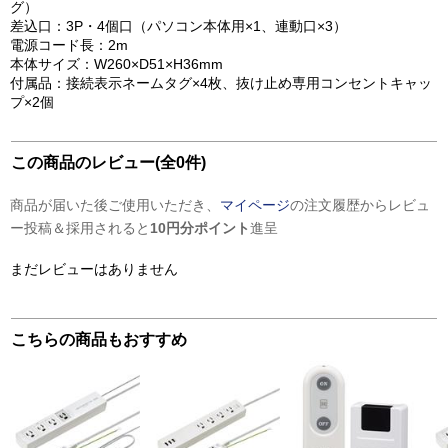
グ）
差込口：3P・4個口（パソコン本体用×1、連動口×3）
電源コード長：2m
本体サイズ：W260×D51×H36mm
付属品：接続表示ネームタグ×4枚、抜け止め専用コンセントキャッ
プ×2個
この商品のレビュー(全0件)
商品が届いた後ご使用いただき、
マイページ
の注文履歴からレビュ
ー投稿＆採用されると
10円分ポイント
進呈
まだレビューはありません
こちらの商品もおすすめ