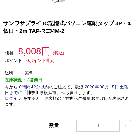
サンワサプライ IC記憶式パソコン連動タップ 3P・4
個口・2m TAP-RE34M-2
8,008円
価格
(税込)
ポイント
0ポイント還元
送料
無料
在庫状況：
3営業日
今から
0
時間
42
分以内
のご注文で、最短
2026
年
08
月
15
日
土曜
日
までに
「
神奈川県横浜市
」
へお届けします。
ログイン
をすると、お客様のご住所への最短お届け日が表示され
ます。
－
＋
数量
1