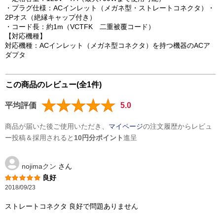
・プラグ仕様：ACインレット（メガネ型・ストレートコネクタ）・
2Pオス（絶縁キャップ付き）
・コード長：約1m（VCTFK 二重被覆コード）
【対応機種】
対応機種：ACインレット（メガネ型コネクタ）を持つ機器のACア
ダプタ
この商品のレビュー(全1件)
平均評価
5.0
商品が届いた後ご使用いただき、
マイページ
の注文履歴からレビュ
ー投稿＆採用されると
10円分ポイント
進呈
nojimaクン
さん
良好
2018/09/23
ストレートコネクタ 良好で問題ありません