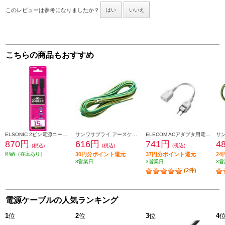
このレビューは参考になりましたか？
はい
いいえ
こちらの商品もおすすめ
ELSONIC 2ピン電源コード メガネ型コネクター 1.5m EFP-MC15
サンワサプライ アースケーブル 5m KB-DE5
ELECOM ACアダプタ用電源延長コード(1個口) T-ADR1WH
870円
616円
741円
4
(税込)
(税込)
(税込)
即納（在庫あり）
30円分ポイント還元
37円分ポイント還元
2
3営業日
3営業日
3営
(2件)
電源ケーブルの人気ランキング
1
位
2
位
3
位
4