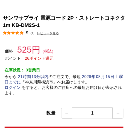
サンワサプライ 電源コード 2P・ストレートコネクタ
1m KB-DM2S-1
5
(1)
レビューを見る
525円
価格
(税込)
ポイント
26ポイント還元
在庫状況：
3営業日
今から
21
時間
13
分以内
のご注文で、最短
2026
年
08
月
15
日
土曜
日
までに
「
神奈川県横浜市
」
へお届けします。
ログイン
をすると、お客様のご住所への最短お届け日が表示され
ます。
－
＋
数量
1