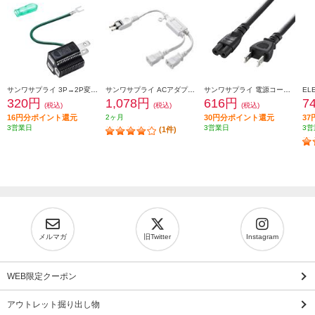
サンワサプライ 3P→2P変換アダプタ ブラック TAP-AD8BK
サンワサプライ ACアダプタ専用電源延長コード 2分岐・ホワイト TAP-EX2WN
サンワサプライ 電源コード 2P・ストレートコネクタ 2m KB-DM2S-2
320円
1,078円
616円
7
(税込)
(税込)
(税込)
16円分ポイント還元
2ヶ月
30円分ポイント還元
3
3営業日
3営業日
3営
(1件)
メルマガ
旧Twitter
Instagram
WEB限定クーポン
アウトレット掘り出し物