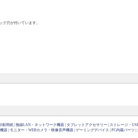
ック穴が付いています。
印刷用紙
|
無線LAN・ネットワーク機器
|
タブレットアクセサリー
|
ストレージ・US
け機器
|
モニター・WEBカメラ・映像音声機器
|
ゲーミングデバイス
|
PC内蔵パーツ
|