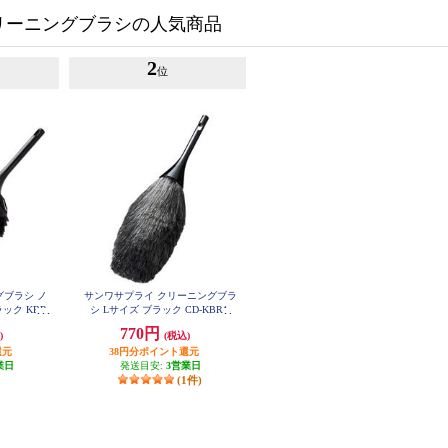
リーニングブラシの人気商品
2
位
グブラシ ノ
サンワサプライ クリーニングブラ
ック KBR-
シ Lサイズ ブラック CD-KBR1
770円
)
(税込)
還元
38円分ポイント還元
業日
発送目安:
3営業日
(1件)