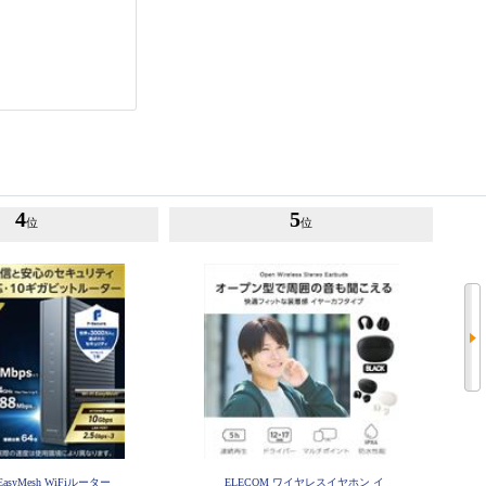
4
5
位
位
EasyMesh WiFiルーター
ELECOM ワイヤレスイヤホン イ