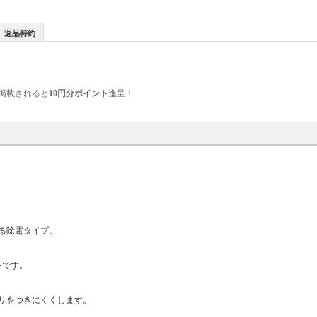
返品特約
掲載されると
10円分ポイント
進呈！
る除電タイプ。
シです。
リをつきにくくします。