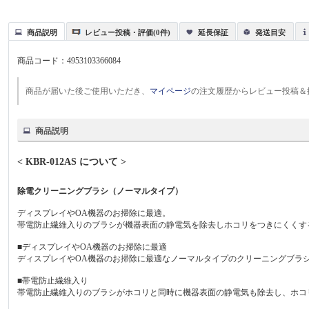
商品説明
レビュー投稿・評価(0件)
延長保証
発送目安
商品コード：
4953103366084
商品が届いた後ご使用いただき、
マイページ
の注文履歴からレビュー投稿＆
商品説明
< KBR-012AS について >
除電クリーニングブラシ（ノーマルタイプ）
ディスプレイやOA機器のお掃除に最適。
帯電防止繊維入りのブラシが機器表面の静電気を除去しホコリをつきにくくす
■ディスプレイやOA機器のお掃除に最適
ディスプレイやOA機器のお掃除に最適なノーマルタイプのクリーニングブラ
■帯電防止繊維入り
帯電防止繊維入りのブラシがホコリと同時に機器表面の静電気も除去し、ホコ