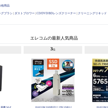
の他用品
ングブラシ
|
ダストブロワー
|
CD/DVD/BDレンズクリーナー
|
クリーニングリキッド
エレコムの最新人気商品
3
位
 親機 Wi-F
ELECOM SSD外付け 1TB USB3.2
ELECOM 