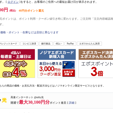
す。
[
ログイン
]をすると、お客様のご住所への最短お届け日が表示されます。
00円
(税込)
40円分ポイント還元
元ポイントは、ポイント利用・クーポン値引き時に変わります。ご注文時「注文内容確認
す。
価格・ポイント・在庫などは店頭と異なります
クレジットカード
コンビニ決済
銀行振込
d払い
PayPay
エポスかんたん決済
ちらの商品の価格・お支払方法・配送方法などはノジマオンライン限定サービスとなります。
高速インターネット @nifty光
最大30,100円分
開通で
ポイント進呈 [
詳細
]