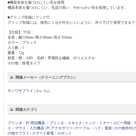
■機器本体を傷つけにくい毛を採用
機器本体を傷つけにくい、毛足の長い、やわらかい毛を採用しています。
■グリップ先端にフック穴
グリップ先端には、穂先にくせが付きにくいように、吊り下げて保管できるフ
【仕様】 寸法：
全長：幅110mm×厚さ40mm×高さ310mm
カラー：ブラック
入り数：1
重量：72g
材質：柄：ABS 毛材：帯電防止繊維、ポリエステル
その他：除電タイプ
関連メーカー（クリーニングブラシ）
サンワサプライ
|
エレコム
関連カテゴリ
プリンタ・PC周辺機器
：
プリンタ・スキャナ
|
インク・トナー
|
コピー用紙・
ド・マウス・入力機器
|
PCアクセサリー
|
ケーブル・ハブ・電源
|
その他外付
の他サプライ
|
スマート家電・ロボット