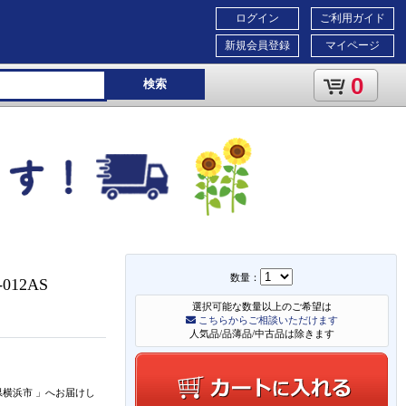
ログイン
ご利用ガイド
新規会員登録
マイページ
0
検索
数量：
012AS
選択可能な数量以上のご希望は
こちらからご相談いただけます
人気品/品薄品/中古品は除きます
県横浜市
」
へお届けし