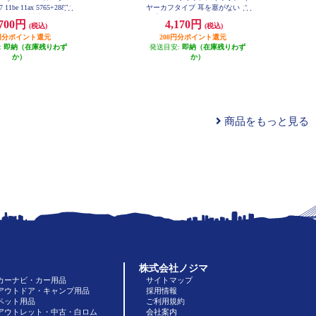
 11be 11ax 5765+2882+
ヤーカフタイプ 耳を塞がない オ
Pv6 (IPoE)対応 有線 10G
ープンイヤー Bluetooth 5.4 マルチ
,700円
4,170円
(税込)
(税込)
セキュリティ搭載 ブラック
ポイント 軽量 ブラック LBT-OWS
C-BE94XSD-B
03BK
35円分ポイント還元
208円分ポイント還元
:
即納（在庫残りわず
発送目安:
即納（在庫残りわず
か）
か）
商品をもっと見る
株式会社ノジマ
カーナビ・カー用品
サイトマップ
アウトドア・キャンプ用品
採用情報
ペット用品
ご利用規約
アウトレット・中古・白ロム
会社案内