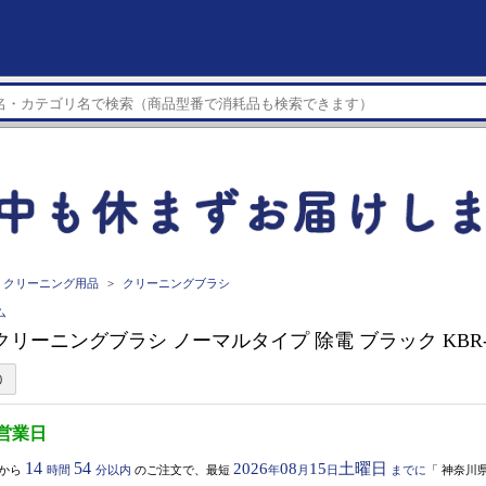
クリーニング用品
クリーニングブラシ
ム
 クリーニングブラシ ノーマルタイプ 除電 ブラック KBR-
3営業日
14
54
2026
08
15
土曜日
から
時間
分以内
のご注文で、最短
年
月
日
までに
「
神奈川