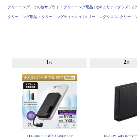
クリーニング・その他サプライ
：
クリーニング用品
|
セキュリティグッズ
|
そ
クリーニング用品
：
クリーニングティッシュ
|
クリーニングクロス
|
クリーニ
1
2
位
位
ELECOM SSD 外付け 500GB USB
ELECOM WiFi ルーター