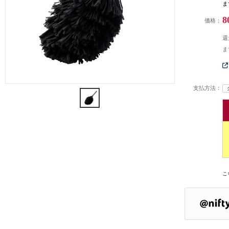
ま
8
価格：
還
ま
支払方法：
こ