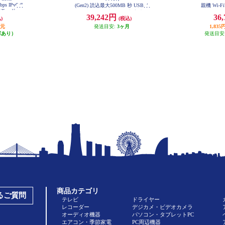
bps IPv6 (I
(Gen2) 読込最大500MB 秒 USBメ
親機 Wi-Fi7
家モード ブ
モリ型 ポータブル 回転式 高速 Ty
688Mbps I
39,242円
36
GS2-B
)
(税込)
peC USB-A両対応 シルバー ESD-E
bps AI
PA1000GSV
WR
還元
発送目安:
3ヶ月
1,8
庫あり）
発送目安
商品カテゴリ
あるご質問
テレビ
ドライヤー
レコーダー
デジカメ・ビデオカメラ
オーディオ機器
パソコン・タブレットPC
エアコン・季節家電
PC周辺機器