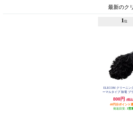
最新のク
1
位
ELECOM クリーニン
ーマルタイプ 除電 ブラ
012AS
800円
(税込
40円分ポイント
発送目安:
3営