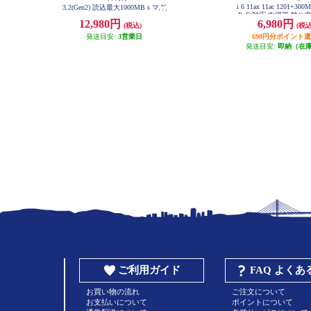
i 6 11ax 11ac 1201+300M
3.2(Gen2) 読込最大1000MB s マグ
PoE)対応 中継器 離れ
ネット付き USB-Cケーブル一体型
12,980円
6,980円
ラック WRC-X1500
(税込)
(税込
ポータブル ブラック ESD-EPB050
0GBK
発送目安:
3営業日
698円分ポイント
発送目安:
即納（在
ご利用ガイド
FAQ よく
お買い物の流れ
ご注文について
お支払いについて
ポイントについて