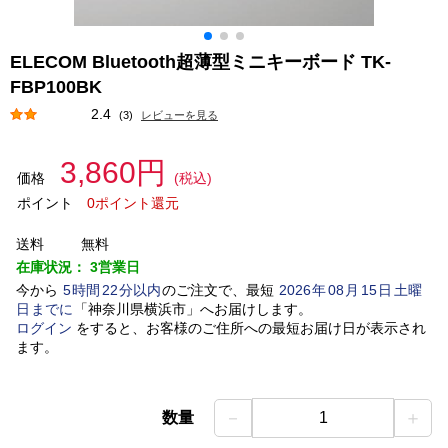
ELECOM Bluetooth超薄型ミニキーボード TK-
FBP100BK
2.4
(3)
レビューを見る
3,860円
価格
(税込)
ポイント
0ポイント還元
送料
無料
在庫状況：
3営業日
今から
5
時間
22
分以内
のご注文で、最短
2026
年
08
月
15
日
土曜
日
までに
「
神奈川県横浜市
」
へお届けします。
ログイン
をすると、お客様のご住所への最短お届け日が表示され
ます。
－
＋
数量
1