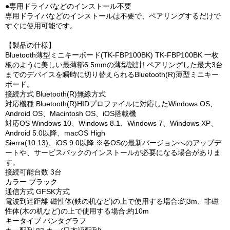
●専用ドライバなどのインストール不要
専用ドライバなどのインストールは不要で、ペアリングするだけで
すぐに使用可能です。
【製品の仕様】
Bluetooth薄型ミニキーボード(TK-FBP100BK) TK-FBP100BK 一枚
板のように美しい最薄部6.5mmの薄型設計! ペアリングした最大3台
までのデバイスを瞬時に切り替えられるBluetooth(R)薄型ミニキー
ボード。
接続方式 Bluetooth(R)無線方式
対応機種 Bluetooth(R)HIDプロファイルに対応したWindows OS、
Android OS、Macintosh OS、iOS搭載機
対応OS Windows 10、Windows 8.1、Windows 7、Windows XP、
Android 5.0以降、macOS High
Sierra(10.13)、iOS 9.0以降 ※各OSの最新バージョンへのアップデ
ートや、サービスパックのインストールが必要になる場合がありま
す。
接続可能台数 3台
カラー ブラック
通信方式 GFSK方式
電波到達距離 磁性体(鉄の机など)の上で使用する場合:約3m、非磁
性体(木の机など)の上で使用する場合:約10m
キータイプ パンタグラフ