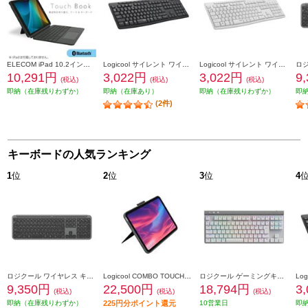
ELECOM iPad 10.2インチ 第9 8 7世代用 キーボード付きケース 着脱可能 Bluetoothキーボード トラックパッド搭載 ブラック TK-CA13BPBK
Logicool サイレント ワイヤレスキーボード グラファイト K295GP
Logicool サイレント ワイヤレスキーボード オフホワイト K295OW
10,291円
3,022円
3,022円
9
(税込)
(税込)
(税込)
即納（在庫残りわずか）
即納（在庫あり）
即納（在庫残りわずか）
即
(2件)
キーボードの人気ランキング
1
位
2
位
3
位
4
ロジクール ワイヤレス キーボード Signature Slim【グラファイト】 K950GR
Logicool COMBO TOUCH キーボード一体型ケース(iPad 第10世代用) グレー IK1059GRA
ロジクール ゲーミングキーボード [Bluetooth/リニア/TKL/ホワイト］ G515-WL-LNWH
9,350円
22,500円
18,794円
3
(税込)
(税込)
(税込)
即納（在庫残りわずか）
225円分ポイント還元
10営業日
即