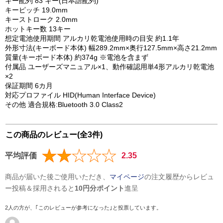
キー配列 83 キー(日本語配列)
キーピッチ 19.0mm
キーストローク 2.0mm
ホットキー数 13キー
想定電池使用期間 アルカリ乾電池使用時の目安 約1.1年
外形寸法(キーボード本体) 幅289.2mm×奥行127.5mm×高さ21.2mm
質量(キーボード本体) 約374g ※電池を含まず
付属品 ユーザーズマニュアル×1、動作確認用単4形アルカリ乾電池
×2
保証期間 6カ月
対応プロファイル HID(Human Interface Device)
その他 適合規格:Bluetooth 3.0 Class2
この商品のレビュー(全3件)
平均評価
2.35
商品が届いた後ご使用いただき、
マイページ
の注文履歴からレビュ
ー投稿＆採用されると
10円分ポイント
進呈
2人の方が、｢このレビューが参考になった｣と投票しています。