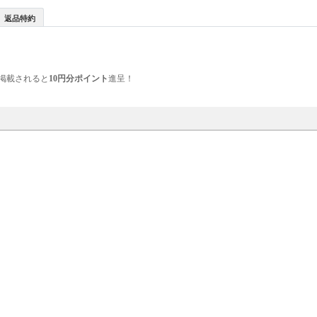
返品特約
掲載されると
10円分ポイント
進呈！