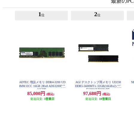
最新のP
1
2
位
位
ADTEC 増設メモリ DDR4-3200 UD
AGI デスクトップ用メモリ UD238
N
IMM ECC 16GB 2Rx8 ADS3200D-E
DDR5-5600MT/s 32GB(16GBx2) AG
16GDB
I560016UD238-DT
85,000円
97,680円
(税込)
(税込)
発送目安:
3営業日
発送目安:
10営業日