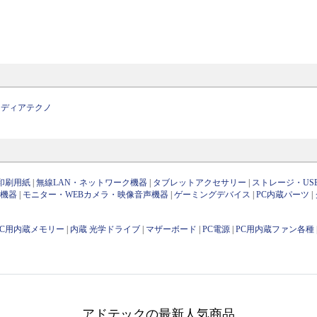
メディアテクノ
印刷用紙
|
無線LAN・ネットワーク機器
|
タブレットアクセサリー
|
ストレージ・US
け機器
|
モニター・WEBカメラ・映像音声機器
|
ゲーミングデバイス
|
PC内蔵パーツ
|
PC用内蔵メモリー
|
内蔵 光学ドライブ
|
マザーボード
|
PC電源
|
PC用内蔵ファン各種
アドテックの最新人気商品