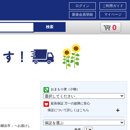
ログイン
ご利用ガイド
新規会員登録
マイページ
0
検索
おまもり便（小物）
延長保証
万一の故障に安心
保証について詳しくはこちら
県横浜市
」
へお届けし
数量：