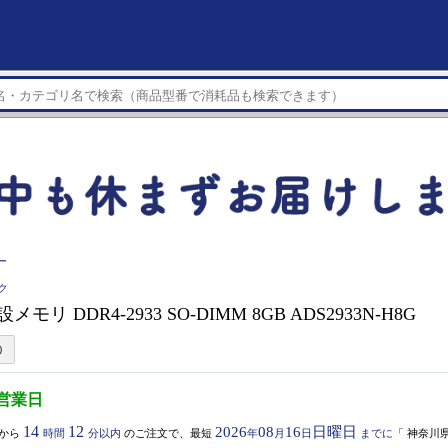
ー
ク
設メモリ DDR4-2933 SO-DIMM 8GB ADS2933N-H8G
3営業日
14
12
2026
08
16
日曜日
から
時間
分以内
のご注文で、最短
年
月
日
までに
「
神奈川