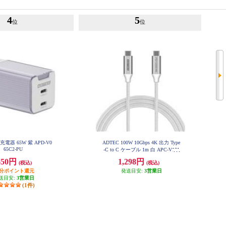
4
5
位
位
D充電器 65W 紫 APD-V0
ADTEC 100W 10Gbps 4K 出力 Type
65C2-PU
-C to C ケーブル 1m 白 APC-V101
0CC-4KU3G2-W
650円
1,298円
(税込)
(税込)
円分ポイント還元
発送目安:
3営業日
送目安:
3営業日
(1件)