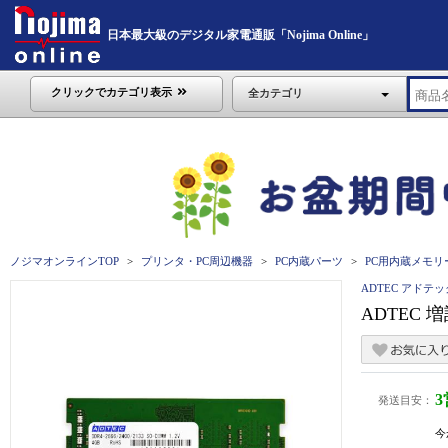
日本最大級のデジタル家電通販「Nojima Online」
クリックでカテゴリ表示
全カテゴリ
ノジマオンラインTOP
プリンタ・PC周辺機器
PC内蔵パーツ
PC用内蔵メモリ
ADTEC アドテッ
ADTEC 増
発送目安：
今