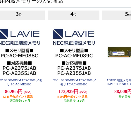
C用内蔵メモリーの人気商品
3
4
5
位
位
EC 8G SO-DIMM PC4-25600 メモ
NEC 16G SO-DIMM PC4-25600 メ
ADTEC 増設メモリ D
IMM 16GB SR AD
リ PC-AC-ME088C
モリ PC-AC-ME089C
86,965円
173,929円
88,000
(税込)
(税込)
4,348円分ポイント還元
8,696円分ポイント還元
発送目安
発送目安:
2ヶ月
発送目安:
2ヶ月