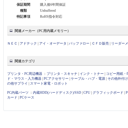
保証期間
購入後6年間保証
種類
Unbuffered
特記事項
RoHS指令対応
関連メーカー（PC用内蔵メモリー）
ＮＥＣ
|
アドテック
|
アイ・オーデータ
|
バッファロー
|
ＣＦＤ販売
|
リーダー
関連カテゴリ
プリンタ・PC周辺機器
：
プリンタ・スキャナ
|
インク・トナー
|
コピー用紙・
ド・マウス・入力機器
|
PCアクセサリー
|
ケーブル・ハブ・電源
|
その他外付
の他サプライ
|
スマート家電・ロボット
PC内蔵パーツ
：
内蔵HDD(ハードディスク)/SSD
|
CPU
|
グラフィックボード
|
カード
|
PCケース