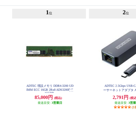
1
2
位
位
ADTEC 増設メモリ DDR4-3200 UD
ADTEC 2.5Gbps USB-
IMM ECC 16GB 2Rx8 ADS3200D-E
ーサーネットアダプタ AUC
16GDB
G-U31
85,000円
2,791円
(税込)
(税込
発送目安:
3営業日
発送目安:
3営
(1