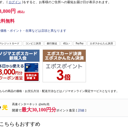
す。
[
ログイン
]をすると、お客様のご住所への最短お届け日が表示されます。
3,800円
(税込)
送料無料
価格・ポイント・在庫などは店頭と異なります
クレジットカード
コンビニ決済
銀行振込
d払い
PayPay
エポスかんたん決済
ちらの商品の価格・お支払方法・配送方法などはノジマオンライン限定サービスとなります。
高速インターネット @nifty光
最大30,100円分
開通で
ポイント進呈 [
詳細
]
こちらもおすすめ