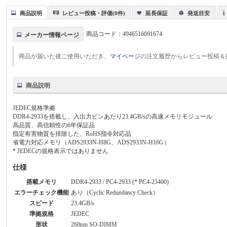
商品説明
レビュー投稿・評価(0件)
延長保証
発送目安
商品コード：
4946516091674
メーカー情報ページ
商品が届いた後ご使用いただき、
マイページ
の注文履歴からレビュー投稿＆
商品説明
JEDEC規格準拠
DDR4-2933を搭載し、入出力ピンあたり23.4GB/sの高速メモリモジュール
高品質、高信頼性の6年保証品
指定有害物質を排除した、RoHS指令対応品
省電力対応メモリ（ADS2933N-H8G、ADS2933N-H16G）
* JEDECの規格表示ではありません
仕様
搭載メモリ
DDR4-2933 / PC4-2933 (* PC4-23400)
エラーチェック機能
あり（Cyclic Redundancy Check）
スピード
23.4GB/s
準拠規格
JEDEC
形状
260pin SO-DIMM