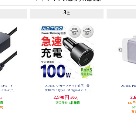
3
位
C/RJ45 イ
ADTEC シガーソケット対応 最
ADTEC P
L-V025
大100W / Type-C x1 Type-A x1 ACP
D-V100AC
2,590円
2,
)
(税込)
業日
発送目安:
5営業日
132
件)
発